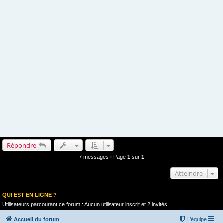
Répondre
7 messages • Page
1
sur
1
Atteindre
QUI EST EN LIGNE ?
Utilisateurs parcourant ce forum : Aucun utilisateur inscrit et 2 invités
Accueil du forum
L’équipe