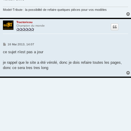
Model-Tribute : la possibilité de refaire quelques pièces pour vos modèles
Tractoricou
Champion du monde
M
16 Mai 2013, 14:07
e
s
ce sujet n'est pas a jour
s
a
g
je rappel que le site a été vérolé, donc je dois refaire toutes les pages,
e
donc ce sera tres tres long