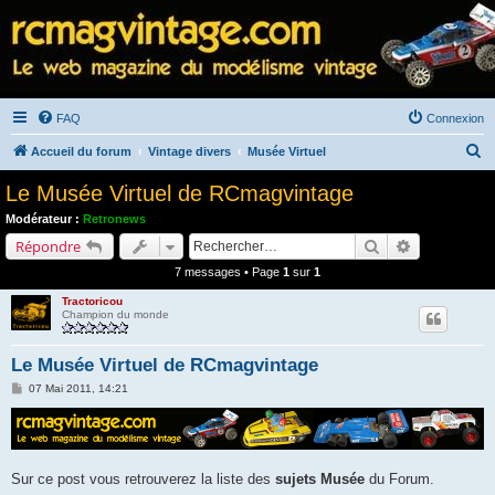
FAQ
Connexion
R
Accueil du forum
Vintage divers
Musée Virtuel
e
Le Musée Virtuel de RCmagvintage
c
Modérateur :
Retronews
h
Rechercher
Recherche a
Répondre
e
7 messages • Page
1
sur
1
r
Tractoricou
c
Champion du monde
h
Le Musée Virtuel de RCmagvintage
e
M
07 Mai 2011, 14:21
r
e
s
s
a
g
e
Sur ce post vous retrouverez la liste des
sujets Musée
du Forum.