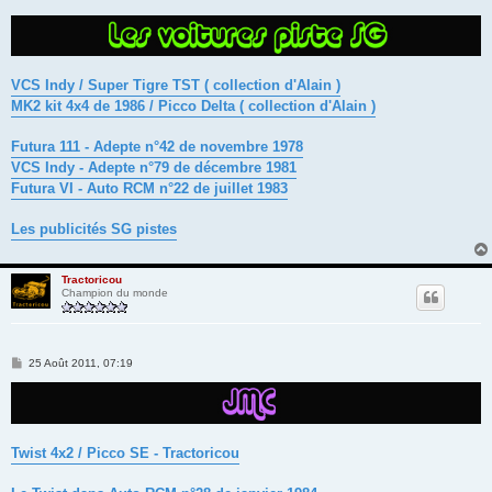
VCS Indy / Super Tigre TST ( collection d'Alain )
MK2 kit 4x4 de 1986 / Picco Delta ( collection d'Alain )
Futura 111 - Adepte n°42 de novembre 1978
VCS Indy - Adepte n°79 de décembre 1981
Futura VI - Auto RCM n°22 de juillet 1983
Les publicités SG pistes
Tractoricou
Champion du monde
M
25 Août 2011, 07:19
e
s
s
a
g
e
Twist 4x2 / Picco SE - Tractoricou