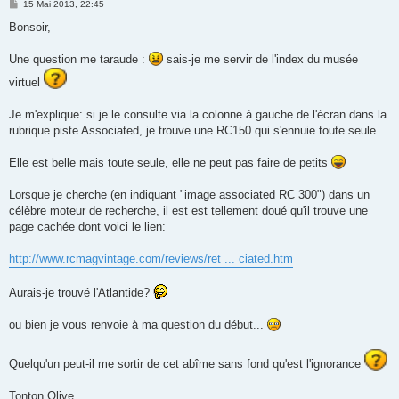
M
15 Mai 2013, 22:45
e
s
Bonsoir,
s
a
g
Une question me taraude :
sais-je me servir de l'index du musée
e
virtuel
Je m'explique: si je le consulte via la colonne à gauche de l'écran dans la
rubrique piste Associated, je trouve une RC150 qui s'ennuie toute seule.
Elle est belle mais toute seule, elle ne peut pas faire de petits
Lorsque je cherche (en indiquant "image associated RC 300") dans un
célèbre moteur de recherche, il est est tellement doué qu'il trouve une
page cachée dont voici le lien:
http://www.rcmagvintage.com/reviews/ret ... ciated.htm
Aurais-je trouvé l'Atlantide?
ou bien je vous renvoie à ma question du début...
Quelqu'un peut-il me sortir de cet abîme sans fond qu'est l'ignorance
Tonton Olive