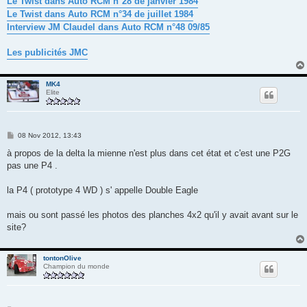
Le Twist dans Auto RCM n°28 de janvier 1984
Le Twist dans Auto RCM n°34 de juillet 1984
Interview JM Claudel dans Auto RCM n°48 09/85
Les publicités JMC
MK4
Elite
M
08 Nov 2012, 13:43
e
s
à propos de la delta la mienne n'est plus dans cet état et c'est une P2G
s
pas une P4 .
a
g
e
la P4 ( prototype 4 WD ) s' appelle Double Eagle
mais ou sont passé les photos des planches 4x2 qu'il y avait avant sur le
site?
tontonOlive
Champion du monde