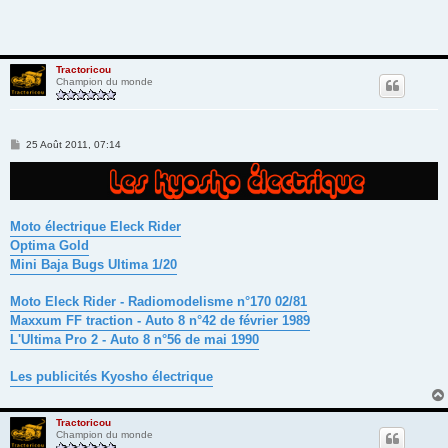
Tractoricou
Champion du monde
M
25 Août 2011, 07:14
e
s
s
a
g
e
Moto électrique Eleck Rider
Optima Gold
Mini Baja Bugs Ultima 1/20
Moto Eleck Rider - Radiomodelisme n°170 02/81
Maxxum FF traction - Auto 8 n°42 de février 1989
L'Ultima Pro 2 - Auto 8 n°56 de mai 1990
Les publicités Kyosho électrique
Tractoricou
Champion du monde