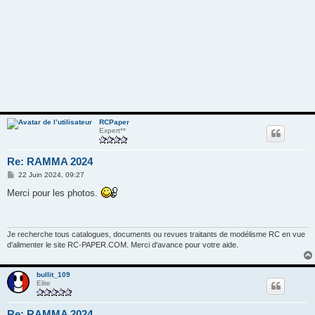
RCPaper
Expert**
Re: RAMMA 2024
M
22 Juin 2024, 09:27
e
s
Merci pour les photos.
s
a
g
e
Je recherche tous catalogues, documents ou revues traitants de modélisme RC en vue
d'alimenter le site RC-PAPER.COM. Merci d'avance pour votre aide.
bullit_109
Elite
Re: RAMMA 2024