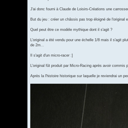
J'ai donc fourni à Claude de Loisirs-Créations une carrosseri
But du jeu : créer un châssis pas trop éloigné de l'original e
Quel peut être ce modèle mythique dont il s'agit ?
L'original a été vendu pour une échelle 1/8 mais il s'agit
de 2m...
Il s'agit d'un micro-racer :]
L'original fût produit par Micro-Racing après avoir commis 
Après la l'histoire historique sur laquelle je reviendrai un pe