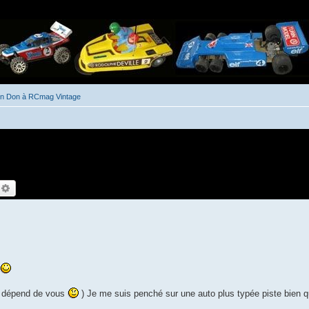
un Don à RCmag Vintage
echercher
Recherche avancée
ça dépend de vous
) Je me suis penché sur une auto plus typée piste bien qu