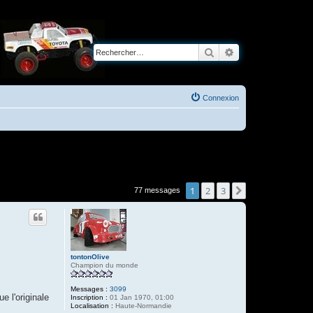
Rechercher
Recherche avancé
Connexion
1
2
3
Suivant
77 messages
tontonOlive
Champion du monde
Messages :
3099
e l'originale
Inscription :
01 Jan 1970, 01:00
Localisation :
Haute-Normandie