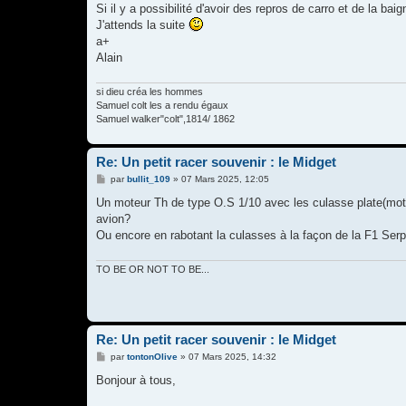
Si il y a possibilité d'avoir des repros de carro et de la bai
J'attends la suite
a+
Alain
si dieu créa les hommes
Samuel colt les a rendu égaux
Samuel walker"colt",1814/ 1862
Re: Un petit racer souvenir : le Midget
M
par
bullit_109
»
07 Mars 2025, 12:05
e
s
Un moteur Th de type O.S 1/10 avec les culasse plate(moteu
s
avion?
a
g
Ou encore en rabotant la culasses à la façon de la F1 Serp
e
TO BE OR NOT TO BE...
Re: Un petit racer souvenir : le Midget
M
par
tontonOlive
»
07 Mars 2025, 14:32
e
s
Bonjour à tous,
s
a