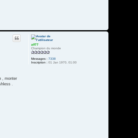
alf77
Champion du monde
Messages :
7338
Inscription :
01 Jan 1970, 01:00
n , monter
shless .