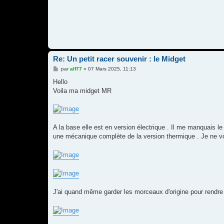
Re: Un petit racer souvenir : le Midget
M
par
alf77
»
07 Mars 2025, 11:13
e
s
Hello
s
Voila ma midget MR
a
g
e
A la base elle est en version électrique . Il me manquais le
une mécanique complète de la version thermique . Je ne vo
J'ai quand même garder les morceaux d'origine pour rendre p