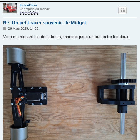
tontonOlive
Champion du monde
Re: Un petit racer souvenir : le Midget
M
26 Mars 2025, 14:26
e
s
Voilà maintenant les deux bouts, manque juste un truc entre les deux!
s
a
g
e