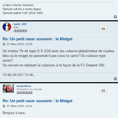
si dieu créa les hommes
Samuel colt les a rendu égaux
Samuel walker"colt",1814/ 1862
bullit_109
Elite
Re: Un petit racer souvenir : le Midget
M
07 Mars 2025, 12:05
e
s
Un moteur Th de type O.S 1/10 avec les culasse plate(moteur de couleur
s
bleu ou le rouge) ne passerait-il pas sous la carro? Ou culasse type
a
g
avion?
e
Ou encore en rabotant la culasses à la façon de la F1 Serpent 180.
TO BE OR NOT TO BE...
tontonOlive
Champion du monde
Re: Un petit racer souvenir : le Midget
M
07 Mars 2025, 14:32
e
s
Bonjour à tous,
s