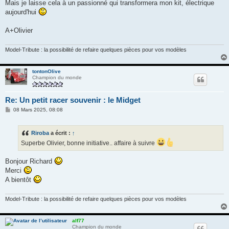
Mais je laisse cela à un passionné qui transformera mon kit, électrique
aujourd'hui
A+Olivier
Model-Tribute : la possibilité de refaire quelques pièces pour vos modèles
tontonOlive
Champion du monde
Re: Un petit racer souvenir : le Midget
M
08 Mars 2025, 08:08
e
s
s
Riroba
a écrit :
↑
a
g
Superbe Olivier, bonne initiative.. affaire à suivre
e
Bonjour Richard
Merci
A bientôt
Model-Tribute : la possibilité de refaire quelques pièces pour vos modèles
alf77
Champion du monde