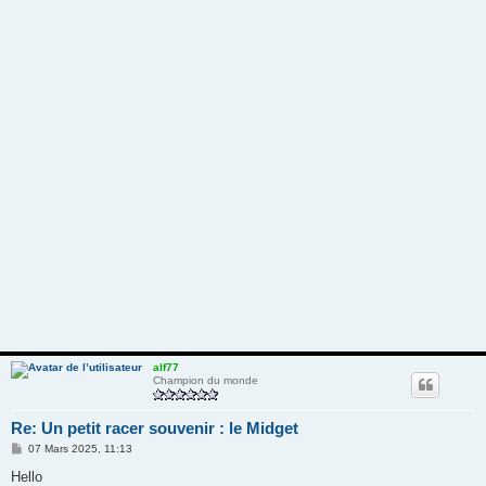
alf77
Champion du monde
Re: Un petit racer souvenir : le Midget
M
07 Mars 2025, 11:13
e
s
Hello