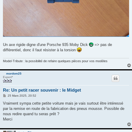
Un axe rigide digne d'une Porsche 935 Moby Dick
=> pas de
différentiel, donc il faut résister à la torsion
Model-Tribute : la possibilité de refaire quelques pièces pour vos modèles
mordom25
Expert*
Re: Un petit racer souvenir : le Midget
M
25 Mars 2025, 20:52
e
s
Vraiment sympa cette petite voiture mais je vais surtout être intéressé
s
par la remise en route de la fabrication des pneus mousse. Possible de
a
g
nous redire quand tu seras prêt ?
e
Merci