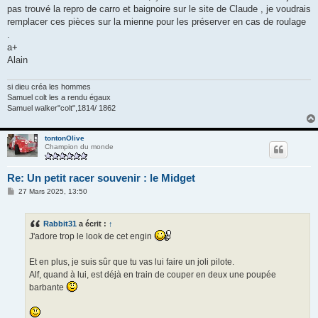
pas trouvé la repro de carro et baignoire sur le site de Claude , je voudrais
remplacer ces pièces sur la mienne pour les préserver en cas de roulage
.
a+
Alain
si dieu créa les hommes
Samuel colt les a rendu égaux
Samuel walker"colt",1814/ 1862
tontonOlive
Champion du monde
Re: Un petit racer souvenir : le Midget
M
27 Mars 2025, 13:50
e
s
s
Rabbit31
a écrit :
↑
a
g
J'adore trop le look de cet engin
e
Et en plus, je suis sûr que tu vas lui faire un joli pilote.
Alf, quand à lui, est déjà en train de couper en deux une poupée
barbante