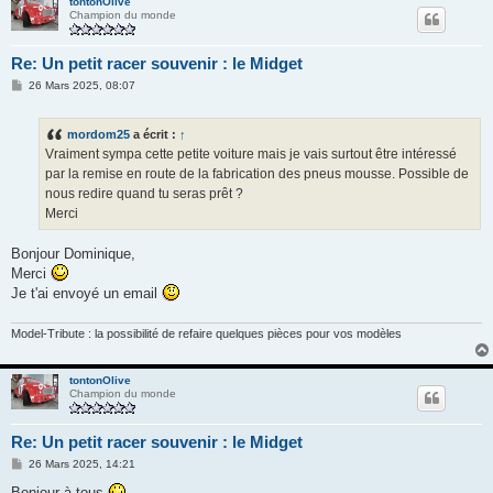
tontonOlive
Champion du monde
Re: Un petit racer souvenir : le Midget
M
26 Mars 2025, 08:07
e
s
s
mordom25
a écrit :
↑
a
g
Vraiment sympa cette petite voiture mais je vais surtout être intéressé
e
par la remise en route de la fabrication des pneus mousse. Possible de
nous redire quand tu seras prêt ?
Merci
Bonjour Dominique,
Merci
Je t'ai envoyé un email
Model-Tribute : la possibilité de refaire quelques pièces pour vos modèles
tontonOlive
Champion du monde
Re: Un petit racer souvenir : le Midget
M
26 Mars 2025, 14:21
e
s
Bonjour à tous