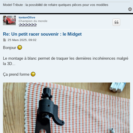
Model-Tribute : la possibilité de refaire quelques pièces pour vos modèles
tontonOlive
Champion du monde
Re: Un petit racer souvenir : le Midget
M
25 Mars 2025, 09:02
e
s
Bonjour
s
a
g
Le montage à blanc permet de traquer les dernières incohérences malgré
e
la 3D...
Ça prend forme