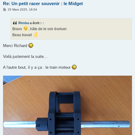
Re: Un petit racer souvenir : le Midget
M
25 Mars 2025, 18:04
e
s
s
Riroba
a écrit :
↑
a
g
Bravo
..hâte de le voir évoluer.
e
Beau travail
Merci Richard
Voilà justement la suite...
A l'autre bout, il y a ça : le train moteur