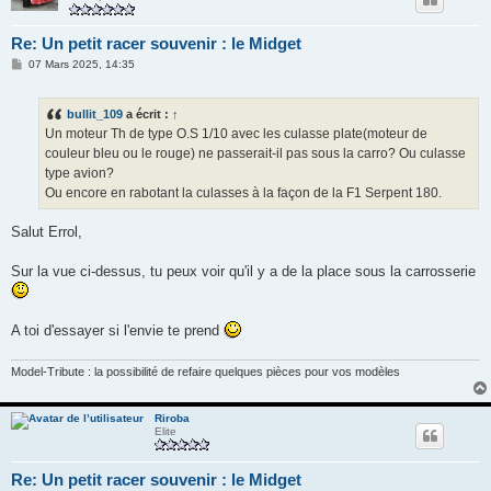
Re: Un petit racer souvenir : le Midget
M
07 Mars 2025, 14:35
e
s
s
bullit_109
a écrit :
↑
a
g
Un moteur Th de type O.S 1/10 avec les culasse plate(moteur de
e
couleur bleu ou le rouge) ne passerait-il pas sous la carro? Ou culasse
type avion?
Ou encore en rabotant la culasses à la façon de la F1 Serpent 180.
Salut Errol,
Sur la vue ci-dessus, tu peux voir qu'il y a de la place sous la carrosserie
A toi d'essayer si l'envie te prend
Model-Tribute : la possibilité de refaire quelques pièces pour vos modèles
Riroba
Elite
Re: Un petit racer souvenir : le Midget