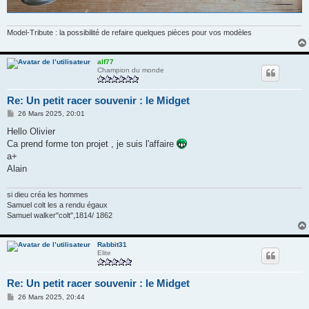
Model-Tribute : la possibilité de refaire quelques pièces pour vos modèles
alf77
Champion du monde
Re: Un petit racer souvenir : le Midget
M
26 Mars 2025, 20:01
e
s
Hello Olivier
s
Ca prend forme ton projet , je suis l'affaire
a
g
a+
e
Alain
si dieu créa les hommes
Samuel colt les a rendu égaux
Samuel walker"colt",1814/ 1862
Rabbit31
Elite
Re: Un petit racer souvenir : le Midget
M
26 Mars 2025, 20:44
e