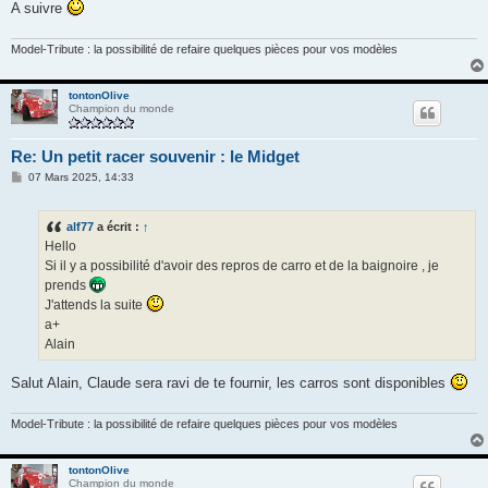
A suivre
Model-Tribute : la possibilité de refaire quelques pièces pour vos modèles
tontonOlive
Champion du monde
Re: Un petit racer souvenir : le Midget
M
07 Mars 2025, 14:33
e
s
s
alf77
a écrit :
↑
a
g
Hello
e
Si il y a possibilité d'avoir des repros de carro et de la baignoire , je
prends
J'attends la suite
a+
Alain
Salut Alain, Claude sera ravi de te fournir, les carros sont disponibles
Model-Tribute : la possibilité de refaire quelques pièces pour vos modèles
tontonOlive
Champion du monde