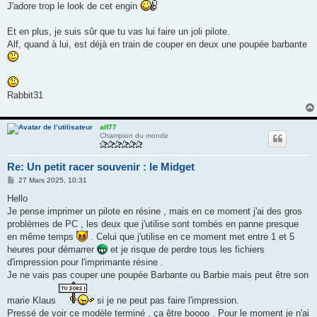
s
J'adore trop le look de cet engin
s
a
g
Et en plus, je suis sûr que tu vas lui faire un joli pilote.
e
Alf, quand à lui, est déjà en train de couper en deux une poupée barbante
Rabbit31
alf77
Champion du monde
Re: Un petit racer souvenir : le Midget
M
27 Mars 2025, 10:31
e
s
Hello
s
Je pense imprimer un pilote en résine , mais en ce moment j'ai des gros
a
g
problèmes de PC , les deux que j'utilise sont tombés en panne presque
e
en même temps
. Celui que j'utilise en ce moment met entre 1 et 5
heures pour démarrer
et je risque de perdre tous les fichiers
d'impression pour l'imprimante résine .
Je ne vais pas couper une poupée Barbante ou Barbie mais peut être son
marie Klaus
si je ne peut pas faire l'impression.
Pressé de voir ce modèle terminé , ça être boooo . Pour le moment je n'ai