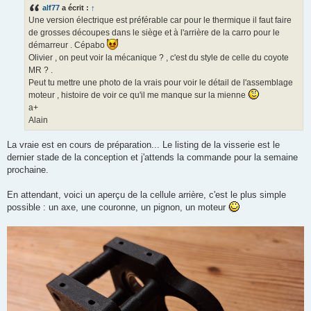
s
alf77
a écrit :
↑
a
g
Une version électrique est préférable car pour le thermique il faut faire
e
de grosses découpes dans le siège et à l'arrière de la carro pour le
démarreur . Cépabo
Olivier , on peut voir la mécanique ? , c'est du style de celle du coyote
MR ? .
Peut tu mettre une photo de la vrais pour voir le détail de l'assemblage
moteur , histoire de voir ce qu'il me manque sur la mienne
a+
Alain
La vraie est en cours de préparation... Le listing de la visserie est le
dernier stade de la conception et j'attends la commande pour la semaine
prochaine.
En attendant, voici un aperçu de la cellule arrière, c'est le plus simple
possible : un axe, une couronne, un pignon, un moteur