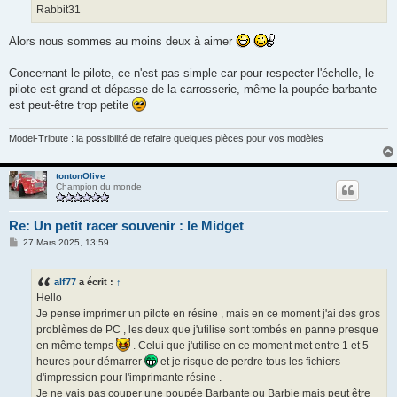
Rabbit31
Alors nous sommes au moins deux à aimer
Concernant le pilote, ce n'est pas simple car pour respecter l'échelle, le
pilote est grand et dépasse de la carrosserie, même la poupée barbante
est peut-être trop petite
Model-Tribute : la possibilité de refaire quelques pièces pour vos modèles
tontonOlive
Champion du monde
Re: Un petit racer souvenir : le Midget
M
27 Mars 2025, 13:59
e
s
s
alf77
a écrit :
↑
a
g
Hello
e
Je pense imprimer un pilote en résine , mais en ce moment j'ai des gros
problèmes de PC , les deux que j'utilise sont tombés en panne presque
en même temps
. Celui que j'utilise en ce moment met entre 1 et 5
heures pour démarrer
et je risque de perdre tous les fichiers
d'impression pour l'imprimante résine .
Je ne vais pas couper une poupée Barbante ou Barbie mais peut être