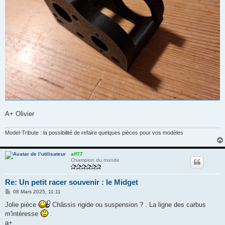
A+ Olivier
Model-Tribute : la possibilité de refaire quelques pièces pour vos modèles
alf77
Champion du monde
Re: Un petit racer souvenir : le Midget
M
08 Mars 2025, 11:11
e
s
Jolie pièce
Châssis rigide ou suspension ? . La ligne des carbus
s
m'intéresse
.
a
g
a+