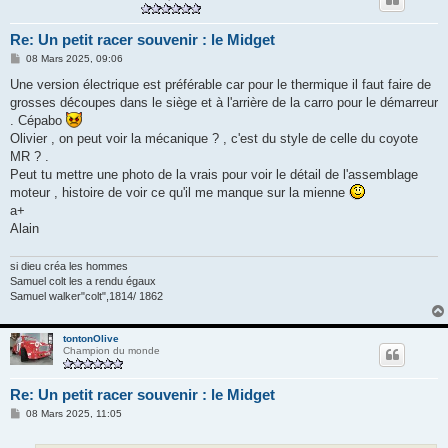
Re: Un petit racer souvenir : le Midget
M
08 Mars 2025, 09:06
e
s
Une version électrique est préférable car pour le thermique il faut faire de
s
grosses découpes dans le siège et à l'arrière de la carro pour le démarreur
a
g
. Cépabo
e
Olivier , on peut voir la mécanique ? , c'est du style de celle du coyote
MR ? .
Peut tu mettre une photo de la vrais pour voir le détail de l'assemblage
moteur , histoire de voir ce qu'il me manque sur la mienne
a+
Alain
si dieu créa les hommes
Samuel colt les a rendu égaux
Samuel walker"colt",1814/ 1862
tontonOlive
Champion du monde
Re: Un petit racer souvenir : le Midget
M
08 Mars 2025, 11:05
e
s