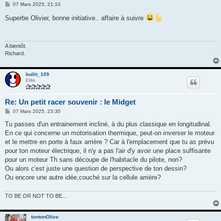
M
07 Mars 2025, 21:10
e
s
Superbe Olivier, bonne initiative.. affaire à suivre
s
a
g
e
A bientôt.
Richard.
bullit_109
Elite
Re: Un petit racer souvenir : le Midget
M
07 Mars 2025, 23:30
e
s
Tu passes d'un entrainement incliné, à du plus classique en longitudinal.
s
En ce qui concerne un motorisation thermique, peut-on inverser le moteur
a
g
et le mettre en porte à faux arrière ? Car à l'emplacement que tu as prévu
e
pour ton moteur électrique, il n'y a pas l'air d'y avoir une place suffisante
pour un moteur Th sans découpe de l'habitacle du pilote, non?
Ou alors c'est juste une question de perspective de ton dessin?
Ou encore une autre idée,couché sur la cellule arrière?
TO BE OR NOT TO BE...
tontonOlive