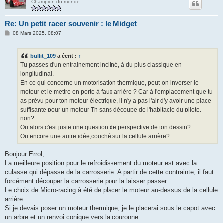
Champion du monde
Re: Un petit racer souvenir : le Midget
M
08 Mars 2025, 08:07
e
s
s
bullit_109
a écrit :
↑
a
g
Tu passes d'un entrainement incliné, à du plus classique en
e
longitudinal.
En ce qui concerne un motorisation thermique, peut-on inverser le
moteur et le mettre en porte à faux arrière ? Car à l'emplacement que tu
as prévu pour ton moteur électrique, il n'y a pas l'air d'y avoir une place
suffisante pour un moteur Th sans découpe de l'habitacle du pilote,
non?
Ou alors c'est juste une question de perspective de ton dessin?
Ou encore une autre idée,couché sur la cellule arrière?
Bonjour Errol,
La meilleure position pour le refroidissement du moteur est avec la
culasse qui dépasse de la carrosserie. A partir de cette contrainte, il faut
forcément découper la carrosserie pour la laisser passer.
Le choix de Micro-racing à été de placer le moteur au-dessus de la cellule
arrière...
Si je devais poser un moteur thermique, je le placerai sous le capot avec
un arbre et un renvoi conique vers la couronne.