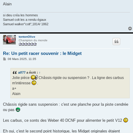
e
Alain
si dieu créa les hommes
Samuel colt les a rendu égaux
Samuel walker"colt",1814/ 1862
tontonOlive
Champion du monde
Re: Un petit racer souvenir : le Midget
M
08 Mars 2025, 11:35
e
s
s
alf77
a écrit :
↑
a
g
Jolie pièce
Châssis rigide ou suspension ? . La ligne des carbus
e
m'intéresse
.
a+
Alain
Châssis rigide sans suspension : c'est une planche pour la piste cendrée
ou pas
Les carbus, ce sonts des Weber 40 DCNF pour alimenter le petit V12
Eh oui, c'est le second point historique, les Midget originales étaient