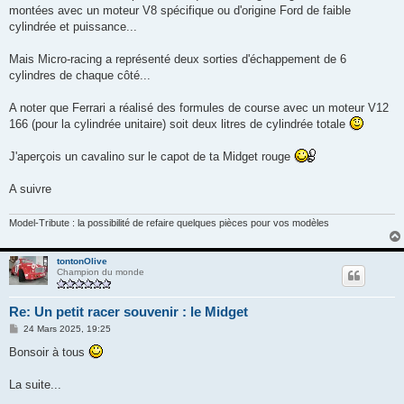
montées avec un moteur V8 spécifique ou d'origine Ford de faible
cylindrée et puissance...
Mais Micro-racing a représenté deux sorties d'échappement de 6
cylindres de chaque côté...
A noter que Ferrari a réalisé des formules de course avec un moteur V12
166 (pour la cylindrée unitaire) soit deux litres de cylindrée totale
J'aperçois un cavalino sur le capot de ta Midget rouge
A suivre
Model-Tribute : la possibilité de refaire quelques pièces pour vos modèles
tontonOlive
Champion du monde
Re: Un petit racer souvenir : le Midget
M
24 Mars 2025, 19:25
e
s
Bonsoir à tous
s
a
g
La suite...
e