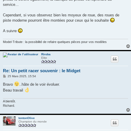
service...
Cependant, si vous observez bien les moyeux de roue, des roues de
piste moderne pourront être montées pour ceux qui le souhaite
A suivre
Model-Tribute : la possibilité de refaire quelques pièces pour vos modèles
Riroba
Elite
Re: Un petit racer souvenir : le Midget
M
25 Mars 2025, 15:54
e
s
Bravo
..hâte de le voir évoluer.
s
Beau travail
a
g
e
A bientôt.
Richard.
tontonOlive
Champion du monde