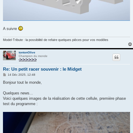
A suivre
Model-Tribute : la possibilité de refaire quelques pièces pour vos modèles
tontonOlive
Champion du monde
Re: Un petit racer souvenir : le Midget
M
14 Déc 2025, 12:48
e
s
Bonjour tout le monde,
s
a
g
Quelques news...
e
Voici quelques images de la réalisation de cette cellule, première phase
test du programme :