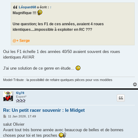
s
s
Léopard68
a écrit :
↑
a
g
Magnifique !!!
e
Une question; les F1 de ces années, avaient 4 roues
identiques....impossible à exploiter en RC ???
@+ Serge
Oui les F1 échelle 1 des années 40/50 avaient souvent des roues
identiques AV/AR
J'ai une solution de ce genre en étude...
Model-Tribute : la possibilité de refaire quelques pièces pour vos modèles
f2g78
Expert*
Re: Un petit racer souvenir : le Midget
M
11 Jan 2026, 17:49
e
s
salut Olivier
s
Avant tout trés bonne année avec beaucoup de belles et de bonnes
a
g
choses pour toi et tes proches