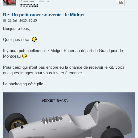
Champion du monde
Re: Un petit racer souvenir : le Midget
M
21 Juin 2025, 15:25
e
s
Bonjour à tous,
s
a
g
Quelques news
e
Il y aura potentiellement 7 Midget Racer au départ du Grand prix de
Montceau
Pour ceux qui n'ont pas encore eu la chance de recevoir le kit, voici
quelques images pour vous inviter à craquer...
Le packaging côté pile :