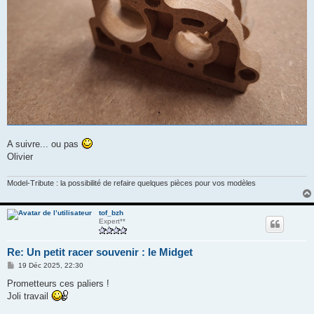
A suivre... ou pas
Olivier
Model-Tribute : la possibilité de refaire quelques pièces pour vos modèles
tof_bzh
Expert**
Re: Un petit racer souvenir : le Midget
M
19 Déc 2025, 22:30
e
s
Prometteurs ces paliers !
s
Joli travail
a
g