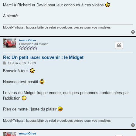
Merci à Richard et David pour leur concours à ces vidéos
A bientôt
Model-Tribute : la possibilité de refaire quelques pièces pour vos modèles
tontonOlive
Champion du monde
Re: Un petit racer souvenir : le Midget
M
11 Juin 2025, 19:39
e
s
Bonsoir à tous
s
a
g
Nouveau test positif
e
Le virus du Midget frappe encore, quelques personnes contaminées par
l'addiction
Rien de mortel, juste du plaisir
Model-Tribute : la possibilité de refaire quelques pièces pour vos modèles
tontonOlive