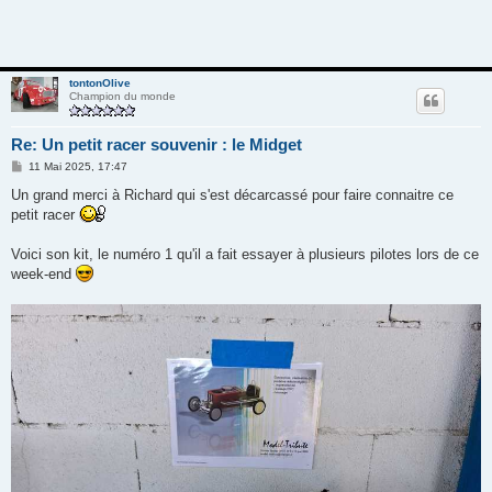
tontonOlive
Champion du monde
Re: Un petit racer souvenir : le Midget
M
11 Mai 2025, 17:47
e
s
Un grand merci à Richard qui s'est décarcassé pour faire connaitre ce
s
petit racer
a
g
e
Voici son kit, le numéro 1 qu'il a fait essayer à plusieurs pilotes lors de ce
week-end