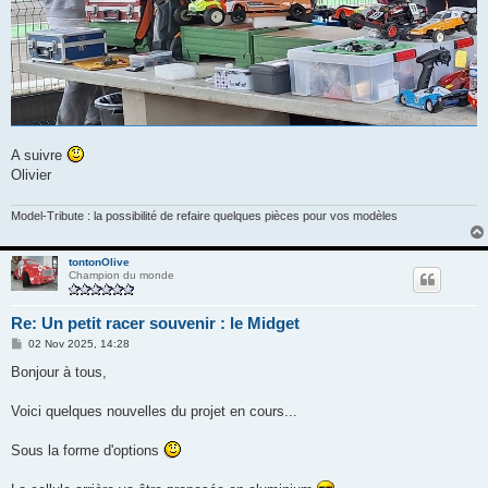
A suivre
Olivier
Model-Tribute : la possibilité de refaire quelques pièces pour vos modèles
tontonOlive
Champion du monde
Re: Un petit racer souvenir : le Midget
M
02 Nov 2025, 14:28
e
s
Bonjour à tous,
s
a
g
Voici quelques nouvelles du projet en cours...
e
Sous la forme d'options