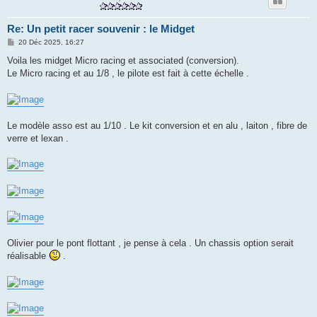
Re: Un petit racer souvenir : le Midget
M
20 Déc 2025, 16:27
e
s
Voila les midget Micro racing et associated (conversion).
s
Le Micro racing et au 1/8 , le pilote est fait à cette échelle .
a
g
e
Le modèle asso est au 1/10 . Le kit conversion et en alu , laiton , fibre de
verre et lexan .
Olivier pour le pont flottant , je pense à cela . Un chassis option serait
réalisable
.