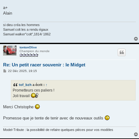
a+
Alain
si dieu créa les hommes
Samuel colt les a rendu égaux
Samuel walker"colt",1814/ 1862
tontonOlive
Champion du monde
Re: Un petit racer souvenir : le Midget
M
22 Déc 2025, 19:15
e
s
s
tof_bzh
a écrit :
↑
a
g
Prometteurs ces paliers !
e
Joli travail
Merci Christophe
Promesse que je tente de tenir avec de nouveaux outils
Model-Tribute : la possibilité de refaire quelques pièces pour vos modèles