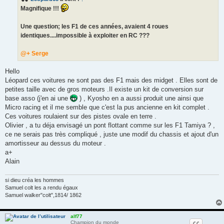
g
Magnifique !!!
e
Une question; les F1 de ces années, avaient 4 roues
identiques....impossible à exploiter en RC ???
@+ Serge
Hello
Léopard ces voitures ne sont pas des F1 mais des midget . Elles sont de
petites taille avec de gros moteurs .Il existe un kit de conversion sur
base asso (j'en ai une
) , Kyosho en a aussi produit une ainsi que
Micro racing et il me semble que c'est la pus ancienne en kit complet .
Ces voitures roulaient sur des pistes ovale en terre .
Olivier , a tu déja envisagé un pont flottant comme sur les F1 Tamiya ? ,
ce ne serais pas très compliqué , juste une modif du chassis et ajout d'un
amortisseur au dessus du moteur .
a+
Alain
si dieu créa les hommes
Samuel colt les a rendu égaux
Samuel walker"colt",1814/ 1862
alf77
Champion du monde