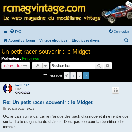
FAQ
Connexion
R
Accueil du forum
Vintage électrique
Electriques divers
e
Un petit racer souvenir : le Midget
c
Modérateur :
Retronews
h
Rechercher
Recherche a
Répondre
e
1
2
3
Précédent
77 messages
r
c
bullit_109
Elite
h
e
Re: Un petit racer souvenir : le Midget
r
M
10 Mai 2025, 19:17
e
s
Ok, je vais voir à ça, car je n'ai que des pack classique et il ne rentre que
s
sur la droite ou gauche du châssis. Donc pas top pour la répartition des
a
g
masses
e