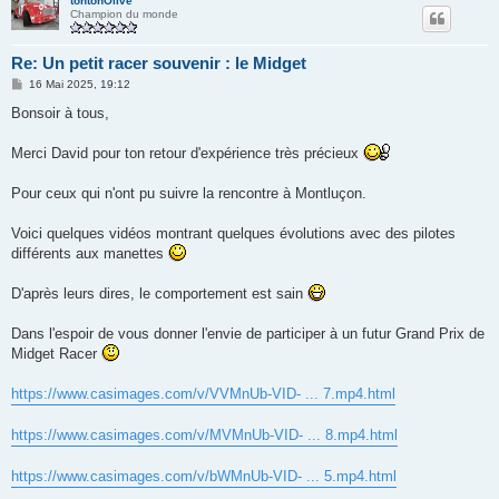
tontonOlive
Champion du monde
Re: Un petit racer souvenir : le Midget
M
16 Mai 2025, 19:12
e
s
Bonsoir à tous,
s
a
g
Merci David pour ton retour d'expérience très précieux
e
Pour ceux qui n'ont pu suivre la rencontre à Montluçon.
Voici quelques vidéos montrant quelques évolutions avec des pilotes
différents aux manettes
D'après leurs dires, le comportement est sain
Dans l'espoir de vous donner l'envie de participer à un futur Grand Prix de
Midget Racer
https://www.casimages.com/v/VVMnUb-VID- ... 7.mp4.html
https://www.casimages.com/v/MVMnUb-VID- ... 8.mp4.html
https://www.casimages.com/v/bWMnUb-VID- ... 5.mp4.html