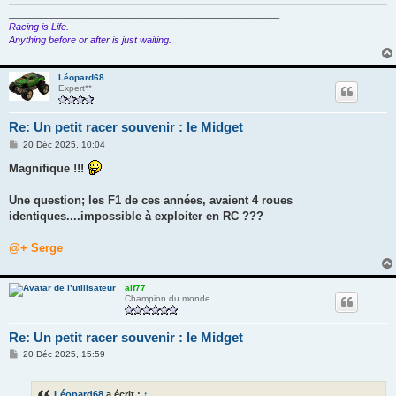
e
___________________________________________________
Racing is Life.
Anything before or after is just waiting.
Léopard68
Expert**
Re: Un petit racer souvenir : le Midget
M
20 Déc 2025, 10:04
e
s
Magnifique !!!
s
a
g
Une question; les F1 de ces années, avaient 4 roues
e
identiques....impossible à exploiter en RC ???
@+ Serge
alf77
Champion du monde
Re: Un petit racer souvenir : le Midget
M
20 Déc 2025, 15:59
e
s
s
Léopard68
a écrit :
↑
a