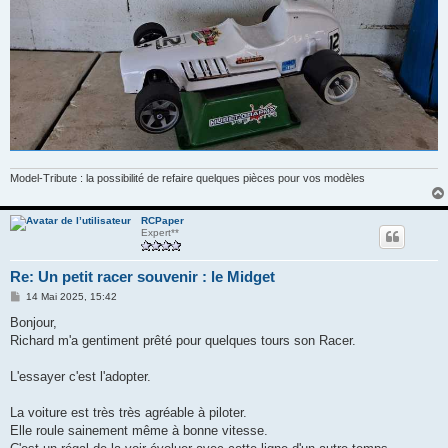
Model-Tribute : la possibilité de refaire quelques pièces pour vos modèles
RCPaper
Expert**
Re: Un petit racer souvenir : le Midget
M
14 Mai 2025, 15:42
e
s
Bonjour,
s
Richard m'a gentiment prêté pour quelques tours son Racer.
a
g
e
L'essayer c'est l'adopter.
La voiture est très très agréable à piloter.
Elle roule sainement même à bonne vitesse.