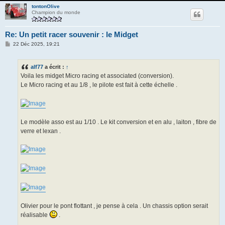
tontonOlive
Champion du monde
Re: Un petit racer souvenir : le Midget
M
22 Déc 2025, 19:21
e
s
s
alf77
a écrit :
↑
a
g
Voila les midget Micro racing et associated (conversion).
e
Le Micro racing et au 1/8 , le pilote est fait à cette échelle .
Le modèle asso est au 1/10 . Le kit conversion et en alu , laiton , fibre de
verre et lexan .
Olivier pour le pont flottant , je pense à cela . Un chassis option serait
réalisable
.