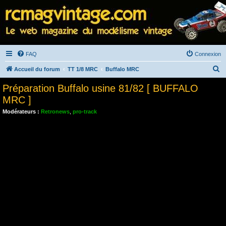
FAQ
Connexion
R
Accueil du forum
TT 1/8 MRC
Buffalo MRC
e
Préparation Buffalo usine 81/82 [ BUFFALO
c
MRC ]
h
Modérateurs :
Retronews
,
pro-track
e
r
c
h
e
r