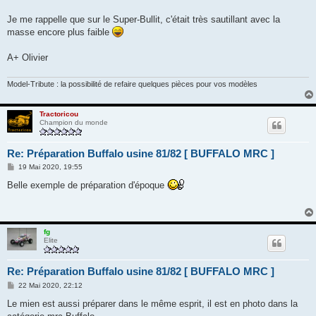
Je me rappelle que sur le Super-Bullit, c'était très sautillant avec la
masse encore plus faible
A+ Olivier
Model-Tribute : la possibilité de refaire quelques pièces pour vos modèles
Tractoricou
Champion du monde
Re: Préparation Buffalo usine 81/82 [ BUFFALO MRC ]
M
19 Mai 2020, 19:55
e
s
Belle exemple de préparation d'époque
s
a
g
e
fg
Elite
Re: Préparation Buffalo usine 81/82 [ BUFFALO MRC ]
M
22 Mai 2020, 22:12
e
s
Le mien est aussi préparer dans le même esprit, il est en photo dans la
s