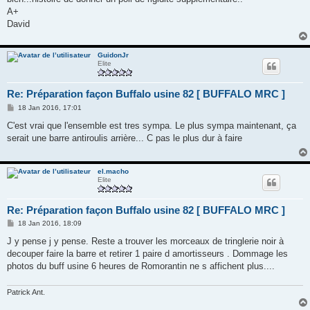
A+
David
GuidonJr
Elite
Re: Préparation façon Buffalo usine 82 [ BUFFALO MRC ]
M
18 Jan 2016, 17:01
e
s
C'est vrai que l'ensemble est tres sympa. Le plus sympa maintenant, ça
s
serait une barre antiroulis arrière... C pas le plus dur à faire
a
g
e
el.macho
Elite
Re: Préparation façon Buffalo usine 82 [ BUFFALO MRC ]
M
18 Jan 2016, 18:09
e
s
J y pense j y pense. Reste a trouver les morceaux de tringlerie noir à
s
decouper faire la barre et retirer 1 paire d amortisseurs . Dommage les
a
g
photos du buff usine 6 heures de Romorantin ne s affichent plus....
e
Patrick Ant.