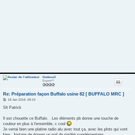
Godava3
Expert**
Re: Préparation façon Buffalo usine 82 [ BUFFALO MRC ]
M
18 Jan 2016, 09:10
e
s
Slt Patrick
s
a
g
Il est chouette ce Buffalo. . Les éléments pb donne une touche de
e
couleur en plus à l'ensemble, c cool
Je verrai bien une platine radio alu avec tout ça, avec les plots qui vont
bien...histoire de donner un poil de rigidité supplémentaire..