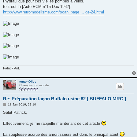
g
l'hydraulique pour ces vielles pompes a vélos..
e
tout est là [Auto RCM n°15 Dec 1982]:
http://www.retromodelisme.com/scan_page ... ge-24.html
Patrick Ant.
tontonOlive
Champion du monde
Re: Préparation façon Buffalo usine 82 [ BUFFALO MRC ]
M
18 Jan 2016, 21:10
e
s
Salut Patrick,
s
a
g
Effectivement, je me rappelle maintenant de cet article
e
La souplesse accrue des amortisseurs est donc le principal atout