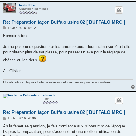
tontonOlive
Champion du monde
Re: Préparation façon Buffalo usine 82 [ BUFFALO MRC ]
M
18 Jan 2016, 18:12
e
s
Bonsoir à tous,
s
a
g
Je me pose une question sur les amortisseurs : leur inclinaison était-elle
e
pour obtenir plus de souplesse, pour passer un axe pour le réglage de
châsse ou les deux
A+ Olivier
Model-Tribute : la possibilité de refaire quelques pièces pour vos modèles
el.macho
Elite
Re: Préparation façon Buffalo usine 82 [ BUFFALO MRC ]
M
18 Jan 2016, 20:06
e
s
Ah la fameuse question, je fais confiance aux pilotes mrc de l'époque....
s
D'apres la preparation, pour d'assouplir et une meilleur utilisation de
a