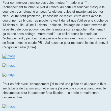
Pour commencer , reprise des cales moteur " made in alf " ,
l'échappement touchait le plot du renvoi du carbu et touchait presque la
courroie . J'ai retouché un peut l'angle des cales et maintenant tout va
bien . Autre petit problème , impossible de régler l'entre dents avec la
couronne , ça bridait . Le problème vient du fait que j'utilise une cloche de
13 dents au lieu d'une 11 dents , solution , fraisage de la face externe de
la petite cale pour pouvoir décaler le moteur sur sa gauche . Maintenant
ça tourne sans bridage . Autre modif , un collier tenait le coude de
l'échappement , j'ai donc fabriquer une fixation avec ressort comme cela
se faisait avec le coude PB . J'ai aussi un peut raccourci le plot du renvoi
d'angle du carbu (1mm) .
Pour en finir avec l'échappement j'ai tourné une pièce en alu pour le fixer
sur la boite de transmission et ensuite j'ai plié une corde à piano avec le
chalumeaux pour le raccorder à sa fixation . La sortie et maintenant
dirigée en bas .