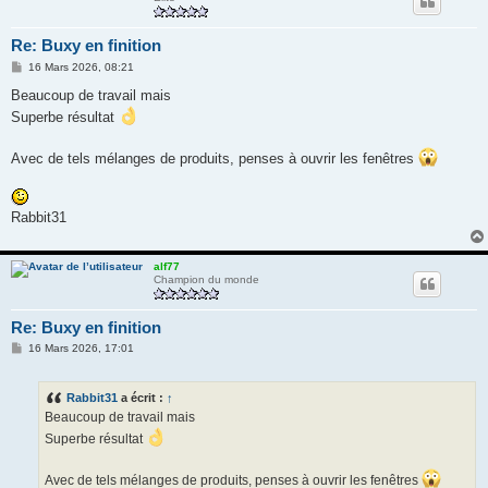
Re: Buxy en finition
M
16 Mars 2026, 08:21
e
s
Beaucoup de travail mais
s
Superbe résultat
a
g
e
Avec de tels mélanges de produits, penses à ouvrir les fenêtres
Rabbit31
alf77
Champion du monde
Re: Buxy en finition
M
16 Mars 2026, 17:01
e
s
s
Rabbit31
a écrit :
↑
a
g
Beaucoup de travail mais
e
Superbe résultat
Avec de tels mélanges de produits, penses à ouvrir les fenêtres