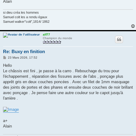
Alain
si dieu créa les hommes
Samuel colt les a rendu égaux
Samuel walker"colt",1814/ 1862
alf77
Champion du monde
Re: Buxy en finition
M
23 Mars 2026, 17:52
e
s
Hello
s
Le châssis est fini , je passe à la carro . Rebouchage du trou pour
a
g
l'échappement , réparation des fissures avec de l'abs , ponçage plus
e
apprêt gris en deux couches poncées . Avec un filet de 1mm masquage
des joints de portes et des phares et ensuite deux couches de noir brillant
avec ponçage . Je pense faire une autre couleur sur le capot jusqu'à
l'arrière .
a+
Alain