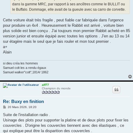
dans la gamme MRC, par rapport à ses ancêtres comme le BULLIT ou
le Buffalo. Dommage, elle avait de la gueule avec sa carro de corvette.
Cette voiture était très fragile , peut fiable car fabriquée dans l'urgence
pour produire un 4x4 . Heureusement le Rabbit est arrivé , voiture bien
plus solide est bien conçu . J'ai toujours mon premier Rabbit acheté en 85
version junior et ensuite équipé avec toutes les options . J'en au 13 ou 14
sur étagère mais le seul que je fais rouler et mon tout premier .
a+
Alain
si dieu créa les hommes
Samuel colt les a rendu égaux
Samuel walker"colt",1814/ 1862
alf77
Champion du monde
Re: Buxy en finition
M
20 Mars 2026, 18:20
e
s
Suite de l'installation radio .
s
Usinage des plots pour supporter la platine et de deux plots pour fixer les
a
g
couvercles . D'origine les couvercles tiennent avec des élastiques , ce
e
qui explique peut être la disparition des couvercles .