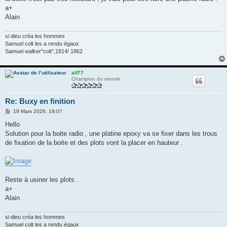
a+
Alain
si dieu créa les hommes
Samuel colt les a rendu égaux
Samuel walker"colt",1814/ 1862
alf77
Champion du monde
Re: Buxy en finition
M
19 Mars 2026, 19:07
e
s
Hello
s
Solution pour la boite radio , une platine epoxy va se fixer dans les trous
a
g
de fixation de la boite et des plots vont la placer en hauteur .
e
Reste à usiner les plots .
a+
Alain
si dieu créa les hommes
Samuel colt les a rendu égaux