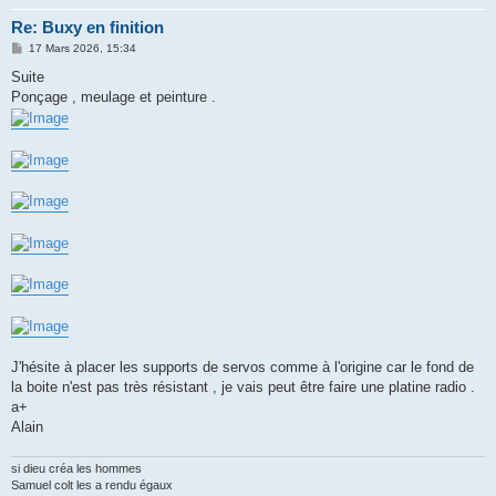
Re: Buxy en finition
M
17 Mars 2026, 15:34
e
s
Suite
s
Ponçage , meulage et peinture .
a
g
e
J'hésite à placer les supports de servos comme à l'origine car le fond de
la boite n'est pas très résistant , je vais peut être faire une platine radio .
a+
Alain
si dieu créa les hommes
Samuel colt les a rendu égaux