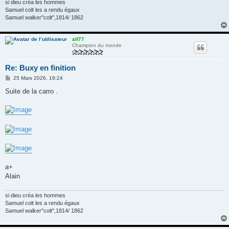
si dieu créa les hommes
Samuel colt les a rendu égaux
Samuel walker"colt",1814/ 1862
alf77
Champion du monde
Re: Buxy en finition
M
25 Mars 2026, 19:24
e
s
Suite de la carro .
s
a
g
e
a+
Alain
si dieu créa les hommes
Samuel colt les a rendu égaux
Samuel walker"colt",1814/ 1862