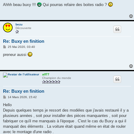
e
s
Ahhh beau buxy !!!
Qui pourras refaire des boites radio ?
s
a
g
e
bezu
Découverte
Re: Buxy en finition
M
25 Mai 2020, 03:40
e
s
preneur aussi
s
a
g
e
alf77
Champion du monde
Re: Buxy en finition
M
14 Mars 2026, 15:42
e
s
Hello
s
Depuis quelques temps je ressort des modèles que j'avais restauré il y a
a
g
plusieurs années , soit pour installer des pièces manquantes , soit pour
e
fabriquer ce qu'il me manquais à l'époque . C'est le cas du Buxy a qui il
manquait des éléments . La voiture était quand même en état de rouler
avec le montage d'une radio .