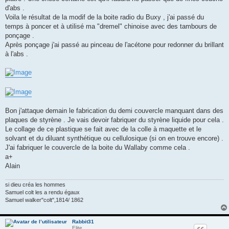
d'abs .
Voila le résultat de la modif de la boite radio du Buxy , j'ai passé du
temps à poncer et à utilisé ma "dremel" chinoise avec des tambours de
ponçage .
Après ponçage j'ai passé au pinceau de l'acétone pour redonner du brillant
à l'abs .
Bon j'attaque demain le fabrication du demi couvercle manquant dans des
plaques de styrène . Je vais devoir fabriquer du styrène liquide pour cela .
Le collage de ce plastique se fait avec de la colle à maquette et le
solvant et du diluant synthétique ou cellulosique (si on en trouve encore) .
J'ai fabriquer le couvercle de la boite du Wallaby comme cela .
a+
Alain
si dieu créa les hommes
Samuel colt les a rendu égaux
Samuel walker"colt",1814/ 1862
Rabbit31
Elite