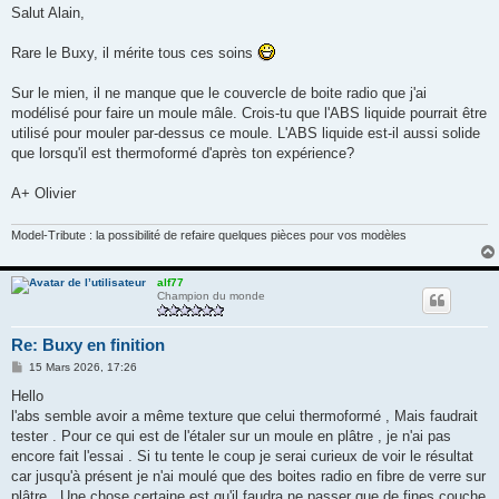
s
Salut Alain,
s
a
g
Rare le Buxy, il mérite tous ces soins
e
Sur le mien, il ne manque que le couvercle de boite radio que j'ai
modélisé pour faire un moule mâle. Crois-tu que l'ABS liquide pourrait être
utilisé pour mouler par-dessus ce moule. L'ABS liquide est-il aussi solide
que lorsqu'il est thermoformé d'après ton expérience?
A+ Olivier
Model-Tribute : la possibilité de refaire quelques pièces pour vos modèles
alf77
Champion du monde
Re: Buxy en finition
M
15 Mars 2026, 17:26
e
s
Hello
s
l'abs semble avoir a même texture que celui thermoformé , Mais faudrait
a
g
tester . Pour ce qui est de l'étaler sur un moule en plâtre , je n'ai pas
e
encore fait l'essai . Si tu tente le coup je serai curieux de voir le résultat
car jusqu'à présent je n'ai moulé que des boites radio en fibre de verre sur
plâtre . Une chose certaine est qu'il faudra ne passer que de fines couche