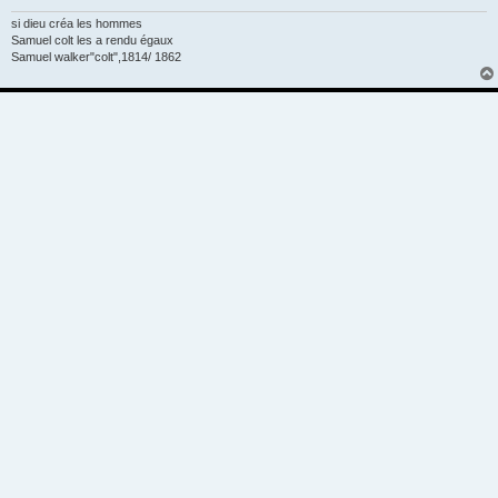
si dieu créa les hommes
Samuel colt les a rendu égaux
Samuel walker"colt",1814/ 1862