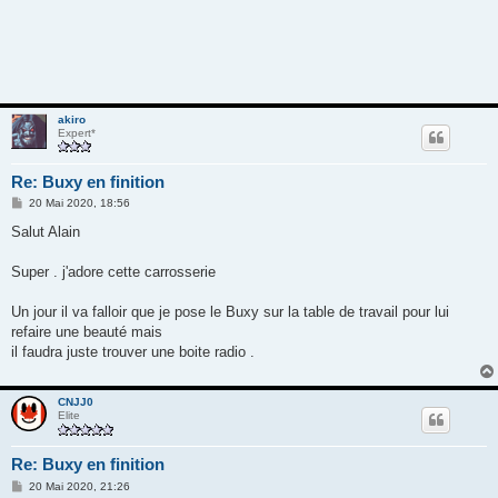
akiro
Expert*
Re: Buxy en finition
M
20 Mai 2020, 18:56
e
s
Salut Alain
s
a
g
Super . j'adore cette carrosserie
e
Un jour il va falloir que je pose le Buxy sur la table de travail pour lui
refaire une beauté mais
il faudra juste trouver une boite radio .
CNJJ0
Elite
Re: Buxy en finition
M
20 Mai 2020, 21:26