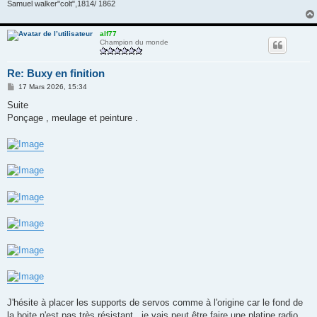
Samuel walker"colt",1814/ 1862
alf77
Champion du monde
Re: Buxy en finition
M
17 Mars 2026, 15:34
e
s
Suite
s
Ponçage , meulage et peinture .
a
g
e
J'hésite à placer les supports de servos comme à l'origine car le fond de
la boite n'est pas très résistant , je vais peut être faire une platine radio .