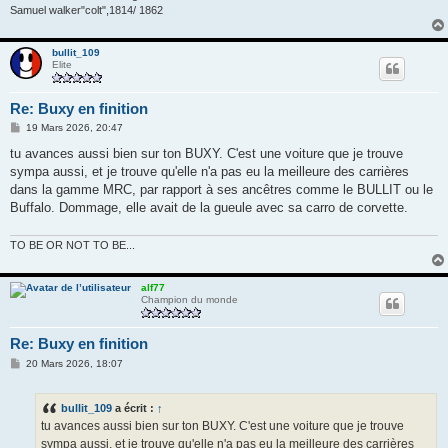
Samuel walker"colt",1814/ 1862
bullit_109
Elite
Re: Buxy en finition
M
19 Mars 2026, 20:47
e
s
tu avances aussi bien sur ton BUXY. C'est une voiture que je trouve
s
sympa aussi, et je trouve qu'elle n'a pas eu la meilleure des carrières
a
g
dans la gamme MRC, par rapport à ses ancêtres comme le BULLIT ou le
e
Buffalo. Dommage, elle avait de la gueule avec sa carro de corvette.
TO BE OR NOT TO BE...
alf77
Champion du monde
Re: Buxy en finition
M
20 Mars 2026, 18:07
e
s
s
bullit_109
a écrit :
↑
a
g
tu avances aussi bien sur ton BUXY. C'est une voiture que je trouve
e
sympa aussi, et je trouve qu'elle n'a pas eu la meilleure des carrières