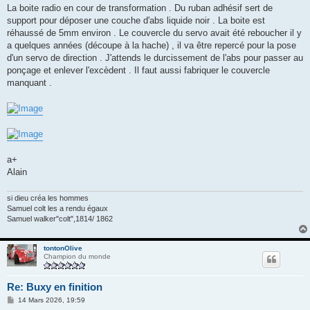
La boite radio en cour de transformation . Du ruban adhésif sert de
support pour déposer une couche d'abs liquide noir . La boite est
réhaussé de 5mm environ . Le couvercle du servo avait été reboucher il y
a quelques années (découpe à la hache) , il va être repercé pour la pose
d'un servo de direction . J'attends le durcissement de l'abs pour passer au
ponçage et enlever l'excèdent . Il faut aussi fabriquer le couvercle
manquant .
a+
Alain
si dieu créa les hommes
Samuel colt les a rendu égaux
Samuel walker"colt",1814/ 1862
tontonOlive
Champion du monde
Re: Buxy en finition
M
14 Mars 2026, 19:59
e