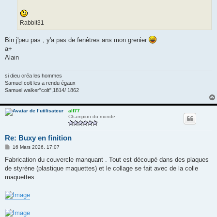
Rabbit31
Bin j'peu pas , y'a pas de fenêtres ans mon grenier
a+
Alain
si dieu créa les hommes
Samuel colt les a rendu égaux
Samuel walker"colt",1814/ 1862
alf77
Champion du monde
Re: Buxy en finition
M
16 Mars 2026, 17:07
e
s
Fabrication du couvercle manquant . Tout est découpé dans des plaques
s
de styrène (plastique maquettes) et le collage se fait avec de la colle
a
g
maquettes .
e