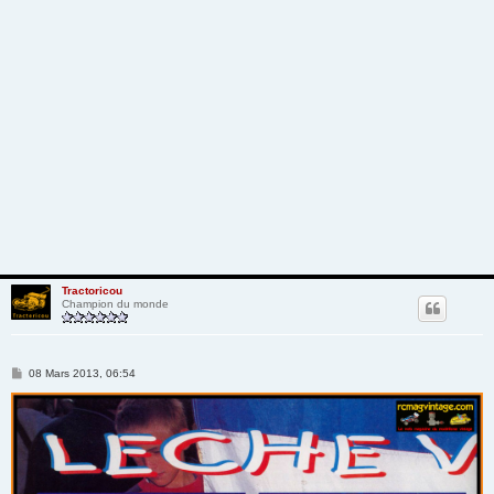
Tractoricou
Champion du monde
M
08 Mars 2013, 06:54
e
s
s
a
g
e