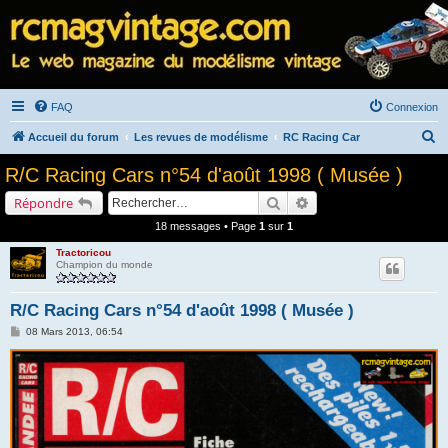
FAQ
Connexion
R
Accueil du forum
Les revues de modélisme
RC Racing Car
e
R/C Racing Cars n°54 d'août 1998 ( Musée )
c
Rechercher
Recherche avancée
Répondre
h
18 messages • Page
1
sur
1
e
Tractoricou
r
Champion du monde
c
h
R/C Racing Cars n°54 d'août 1998 ( Musée )
e
M
08 Mars 2013, 06:54
e
r
s
s
a
g
e