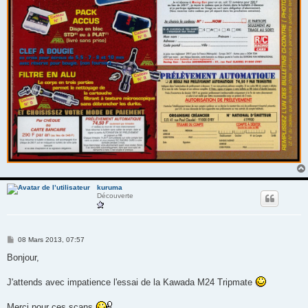
kuruma
Découverte
M
08 Mars 2013, 07:57
e
s
Bonjour,
s
a
g
J'attends avec impatience l'essai de la Kawada M24 Tripmate
e
Merci pour ces scans