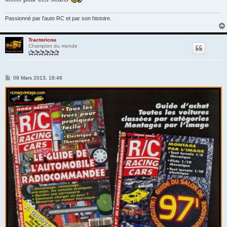
Passionné par l'auto RC et par son histoire.
Tractoricou
Champion du monde
M
08 Mars 2013, 18:48
e
s
s
a
g
e