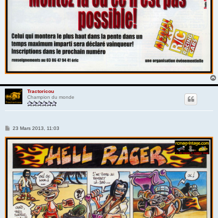
Tractoricou
Champion du monde
M
23 Mars 2013, 11:03
e
s
s
a
g
e