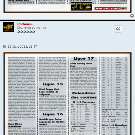
Tractoricou
Champion du monde
M
12 Mars 2013, 18:47
e
s
s
a
g
e