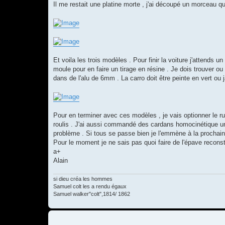
Il me restait une platine morte , j'ai découpé un morceau que j
Et voila les trois modèles . Pour finir la voiture j'attends un
moule pour en faire un tirage en résine . Je dois trouver o
dans de l'alu de 6mm . La carro doit être peinte en vert ou j
Pour en terminer avec ces modèles , je vais optionner le ru
roulis . J'ai aussi commandé des cardans homocinétique univ
problème . Si tous se passe bien je l'emmène à la prochaine
Pour le moment je ne sais pas quoi faire de l'épave reconstr
a+
Alain
si dieu créa les hommes
Samuel colt les a rendu égaux
Samuel walker"colt",1814/ 1862