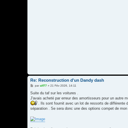
Re: Reconstruction d'un Dandy dash
M
par
alf77
»
21 Fév 2026, 14:11
e
s
Suite du taf sur les voitures .
s
J'avais acheté par erreur des amortisseurs pour un autre m
a
g
. Ils sont fournit avec un lot de ressorts de différente
e
séparation . Se sera donc une des options compet de mon 