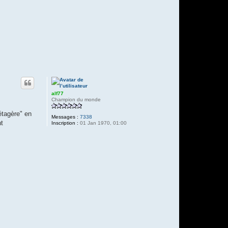
alf77
Champion du monde
étagère" en
Messages :
7338
nt
Inscription :
01 Jan 1970, 01:00