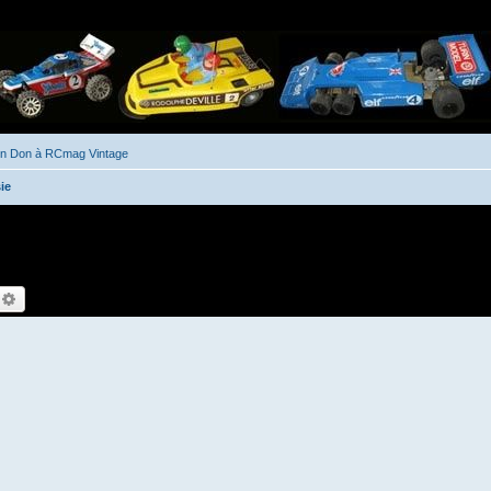
un Don à RCmag Vintage
ie
echercher
Recherche avancée