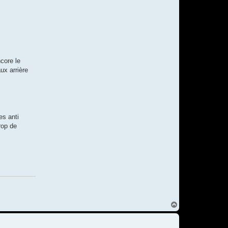
ncore le
ux arrière
es anti
rop de
H
a
u
t