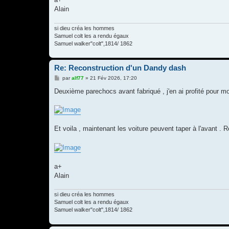
a+
Alain
si dieu créa les hommes
Samuel colt les a rendu égaux
Samuel walker"colt",1814/ 1862
Re: Reconstruction d'un Dandy dash
M
par
alf77
»
21 Fév 2026, 17:20
e
s
Deuxième parechocs avant fabriqué , j'en ai profité pour mou
s
a
g
e
Et voila , maintenant les voiture peuvent taper à l'avant . Re
a+
Alain
si dieu créa les hommes
Samuel colt les a rendu égaux
Samuel walker"colt",1814/ 1862