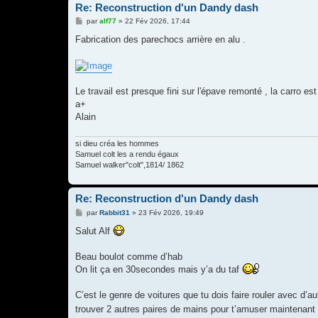
Re: Reconstruction d'un Dandy dash
M
par
alf77
»
22 Fév 2026, 17:44
e
s
Fabrication des parechocs arrière en alu .
s
a
g
e
Le travail est presque fini sur l'épave remonté , la carro est
a+
Alain
si dieu créa les hommes
Samuel colt les a rendu égaux
Samuel walker"colt",1814/ 1862
Re: Reconstruction d'un Dandy dash
M
par
Rabbit31
»
23 Fév 2026, 19:49
e
s
Salut Alf
s
a
g
Beau boulot comme d’hab
e
On lit ça en 30secondes mais y’a du taf
C’est le genre de voitures que tu dois faire rouler avec d’a
trouver 2 autres paires de mains pour t’amuser maintenant