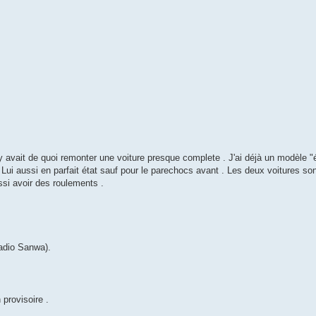
l y avait de quoi remonter une voiture presque complete . J'ai déjà un modèle "
 Lui aussi en parfait état sauf pour le parechocs avant . Les deux voitures so
ssi avoir des roulements .
adio Sanwa).
 provisoire .