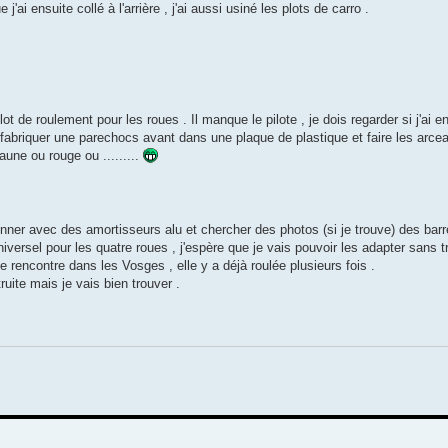
'ai ensuite collé à l'arrière , j'ai aussi usiné les plots de carro .
 lot de roulement pour les roues . Il manque le pilote , je dois regarder si j'ai e
u fabriquer une parechocs avant dans une plaque de plastique et faire les arcea
aune ou rouge ou .........
nner avec des amortisseurs alu et chercher des photos (si je trouve) des barr
ersel pour les quatre roues , j'espère que je vais pouvoir les adapter sans t
 rencontre dans les Vosges , elle y a déjà roulée plusieurs fois .
uite mais je vais bien trouver .