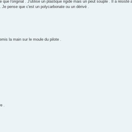
 l'original . J'utilise un plastique rigide mais un peut souple . Il a résisté 
 . Je pense que c'est un polycarbonate ou un dérivé .
remis la main sur le moule du pilote .
e .