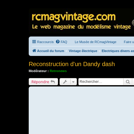
Raccourcis
FAQ
Le Musée de RCmagVintage
Faire 
Accueil du forum
Vintage électrique
Electriques divers as
Reconstruction d'un Dandy dash
Modérateur :
Retronews
R
Répondre