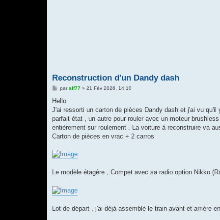
Reconstruction d'un Dandy dash
M
par
alf77
»
21 Fév 2026, 14:10
e
s
Hello
s
J'ai ressorti un carton de pièces Dandy dash et j'ai vu qu'i
a
g
parfait état , un autre pour rouler avec un moteur brushless
e
entièrement sur roulement . La voiture à reconstruire va au
Carton de pièces en vrac + 2 carros
Le modèle étagère , Compet avec sa radio option Nikko (R
Lot de départ , j'ai déjà assemblé le train avant et arrière en