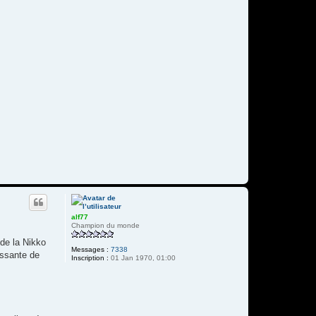
alf77
Champion du monde
 de la Nikko
Messages :
7338
issante de
Inscription :
01 Jan 1970, 01:00