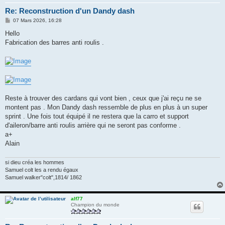
Re: Reconstruction d'un Dandy dash
M
07 Mars 2026, 16:28
e
s
Hello
s
Fabrication des barres anti roulis .
a
g
e
Reste à trouver des cardans qui vont bien , ceux que j'ai reçu ne se
montent pas . Mon Dandy dash ressemble de plus en plus à un super
sprint . Une fois tout équipé il ne restera que la carro et support
d'aileron/barre anti roulis arrière qui ne seront pas conforme .
a+
Alain
si dieu créa les hommes
Samuel colt les a rendu égaux
Samuel walker"colt",1814/ 1862
alf77
Champion du monde