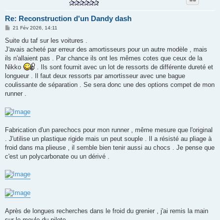
Re: Reconstruction d'un Dandy dash
M
21 Fév 2026, 14:11
e
s
Suite du taf sur les voitures .
s
J'avais acheté par erreur des amortisseurs pour un autre modèle , mais
a
g
ils n'allaient pas . Par chance ils ont les mêmes cotes que ceux de la
e
Nikko
. Ils sont fournit avec un lot de ressorts de différente dureté et
longueur . Il faut deux ressorts par amortisseur avec une bague
coulissante de séparation . Se sera donc une des options compet de mon
runner .
Fabrication d'un parechocs pour mon runner , même mesure que l'original
. J'utilise un plastique rigide mais un peut souple . Il a résisté au pliage à
froid dans ma plieuse , il semble bien tenir aussi au chocs . Je pense que
c'est un polycarbonate ou un dérivé .
Après de longues recherches dans le froid du grenier , j'ai remis la main
sur le moule du pilote .