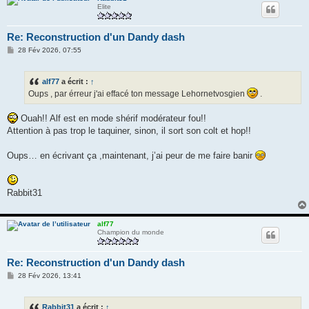
Elite
Re: Reconstruction d'un Dandy dash
M
28 Fév 2026, 07:55
e
s
s
alf77
a écrit :
↑
a
g
Oups , par érreur j'ai effacé ton message Lehornetvosgien
.
e
Ouah!! Alf est en mode shérif modérateur fou!!
Attention à pas trop le taquiner, sinon, il sort son colt et hop!!
Oups… en écrivant ça ,maintenant, j’ai peur de me faire banir
Rabbit31
alf77
Champion du monde
Re: Reconstruction d'un Dandy dash
M
28 Fév 2026, 13:41
e
s
s
Rabbit31
a écrit :
↑
a