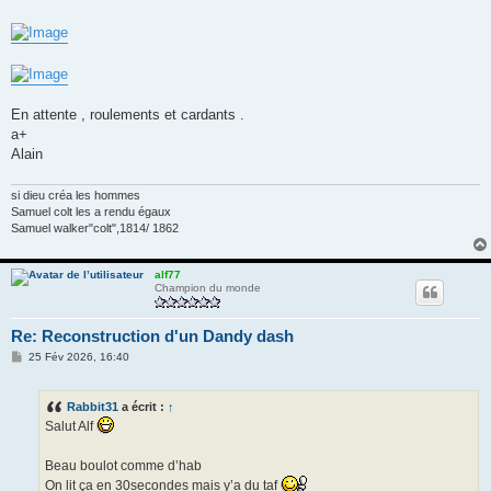
En attente , roulements et cardants .
a+
Alain
si dieu créa les hommes
Samuel colt les a rendu égaux
Samuel walker"colt",1814/ 1862
alf77
Champion du monde
Re: Reconstruction d'un Dandy dash
M
25 Fév 2026, 16:40
e
s
s
Rabbit31
a écrit :
↑
a
g
Salut Alf
e
Beau boulot comme d’hab
On lit ça en 30secondes mais y’a du taf