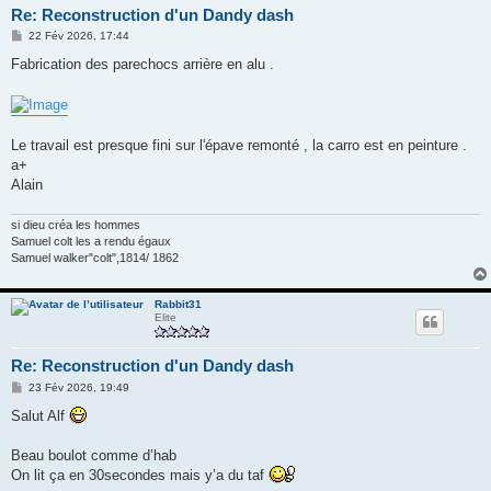
Re: Reconstruction d'un Dandy dash
M
22 Fév 2026, 17:44
e
s
Fabrication des parechocs arrière en alu .
s
a
g
e
Le travail est presque fini sur l'épave remonté , la carro est en peinture .
a+
Alain
si dieu créa les hommes
Samuel colt les a rendu égaux
Samuel walker"colt",1814/ 1862
Rabbit31
Elite
Re: Reconstruction d'un Dandy dash
M
23 Fév 2026, 19:49
e
s
Salut Alf
s
a
g
Beau boulot comme d’hab
e
On lit ça en 30secondes mais y’a du taf