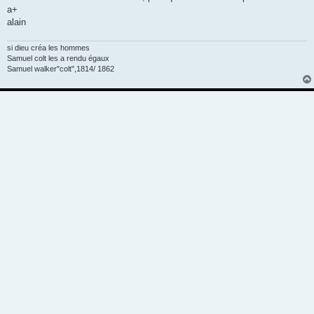
a+
alain
si dieu créa les hommes
Samuel colt les a rendu égaux
Samuel walker"colt",1814/ 1862