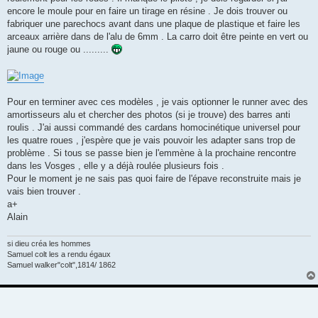
encore le moule pour en faire un tirage en résine . Je dois trouver ou
fabriquer une parechocs avant dans une plaque de plastique et faire les
arceaux arrière dans de l'alu de 6mm . La carro doit être peinte en vert ou
jaune ou rouge ou .........
Pour en terminer avec ces modèles , je vais optionner le runner avec des
amortisseurs alu et chercher des photos (si je trouve) des barres anti
roulis . J'ai aussi commandé des cardans homocinétique universel pour
les quatre roues , j'espère que je vais pouvoir les adapter sans trop de
problème . Si tous se passe bien je l'emmène à la prochaine rencontre
dans les Vosges , elle y a déjà roulée plusieurs fois .
Pour le moment je ne sais pas quoi faire de l'épave reconstruite mais je
vais bien trouver .
a+
Alain
si dieu créa les hommes
Samuel colt les a rendu égaux
Samuel walker"colt",1814/ 1862