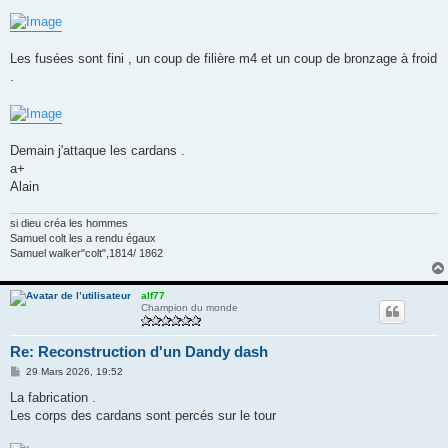
Les fusées sont fini , un coup de filière m4 et un coup de bronzage à froid
.
Demain j'attaque les cardans .
a+
Alain
si dieu créa les hommes
Samuel colt les a rendu égaux
Samuel walker"colt",1814/ 1862
alf77
Champion du monde
Re: Reconstruction d'un Dandy dash
M
29 Mars 2026, 19:52
e
s
La fabrication .
s
Les corps des cardans sont percés sur le tour
a
g
e