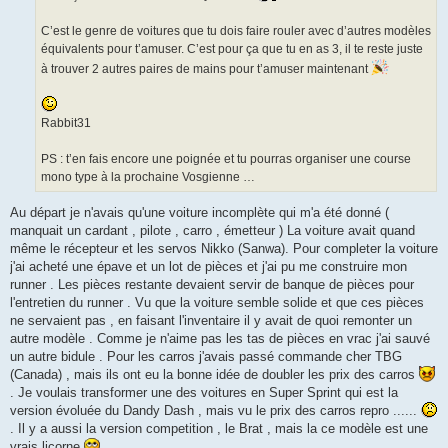
C’est le genre de voitures que tu dois faire rouler avec d’autres modèles
équivalents pour t’amuser. C’est pour ça que tu en as 3, il te reste juste
à trouver 2 autres paires de mains pour t’amuser maintenant
Rabbit31
PS : t’en fais encore une poignée et tu pourras organiser une course
mono type à la prochaine Vosgienne …
Au départ je n'avais qu'une voiture incomplète qui m'a été donné (
manquait un cardant , pilote , carro , émetteur ) La voiture avait quand
même le récepteur et les servos Nikko (Sanwa). Pour completer la voiture
j'ai acheté une épave et un lot de pièces et j'ai pu me construire mon
runner . Les pièces restante devaient servir de banque de pièces pour
l'entretien du runner . Vu que la voiture semble solide et que ces pièces
ne servaient pas , en faisant l'inventaire il y avait de quoi remonter un
autre modèle . Comme je n'aime pas les tas de pièces en vrac j'ai sauvé
un autre bidule . Pour les carros j'avais passé commande cher TBG
(Canada) , mais ils ont eu la bonne idée de doubler les prix des carros
. Je voulais transformer une des voitures en Super Sprint qui est la
version évoluée du Dandy Dash , mais vu le prix des carros repro ......
. Il y a aussi la version competition , le Brat , mais la ce modèle est une
vrais licorne
.