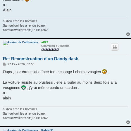
a+
Alain
si dieu créa les hommes
Samuel colt les a rendu égaux
Samuel walker"colt",1814/ 1862
alf77
Champion du monde
Re: Reconstruction d'un Dandy dash
M
27 Fév 2026, 07:53
e
s
Oups , par érreur j'ai effacé ton message Lehornetvosgien
.
s
a
g
La voiture résiste au brusless , elle a rouler au moins deux fois à la
e
vosgienne
, j'y ai même perdu un cardan .
a+
alain
si dieu créa les hommes
Samuel colt les a rendu égaux
Samuel walker"colt",1814/ 1862
Rabbit31