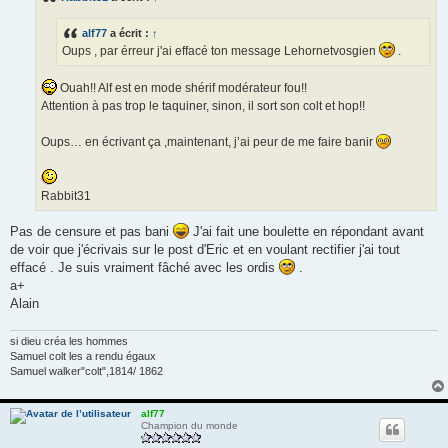
g
e
alf77
a écrit :
↑
Oups , par érreur j'ai effacé ton message Lehornetvosgien
.
Ouah!! Alf est en mode shérif modérateur fou!!
Attention à pas trop le taquiner, sinon, il sort son colt et hop!!
Oups… en écrivant ça ,maintenant, j’ai peur de me faire banir
Rabbit31
Pas de censure et pas bani
J'ai fait une boulette en répondant avant
de voir que j'écrivais sur le post d'Eric et en voulant rectifier j'ai tout
effacé . Je suis vraiment fâché avec les ordis
.
a+
Alain
si dieu créa les hommes
Samuel colt les a rendu égaux
Samuel walker"colt",1814/ 1862
alf77
Champion du monde