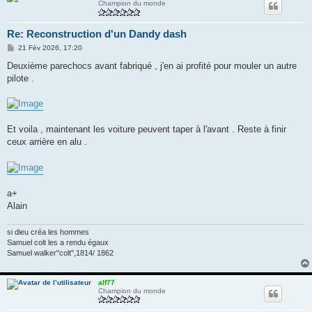
Champion du monde
Re: Reconstruction d'un Dandy dash
M
21 Fév 2026, 17:20
e
s
Deuxième parechocs avant fabriqué , j'en ai profité pour mouler un autre
s
pilote .
a
g
e
Et voila , maintenant les voiture peuvent taper à l'avant . Reste à finir
ceux arrière en alu .
a+
Alain
si dieu créa les hommes
Samuel colt les a rendu égaux
Samuel walker"colt",1814/ 1862
alf77
Champion du monde