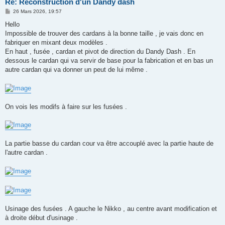
Re: Reconstruction d'un Dandy dash
M
26 Mars 2026, 19:57
e
s
Hello
s
Impossible de trouver des cardans à la bonne taille , je vais donc en
a
g
fabriquer en mixant deux modèles .
e
En haut , fusée , cardan et pivot de direction du Dandy Dash . En
dessous le cardan qui va servir de base pour la fabrication et en bas un
autre cardan qui va donner un peut de lui même .
On vois les modifs à faire sur les fusées .
La partie basse du cardan cour va être accouplé avec la partie haute de
l'autre cardan .
Usinage des fusées . A gauche le Nikko , au centre avant modification et
à droite début d'usinage .