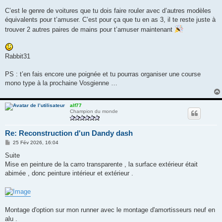
C’est le genre de voitures que tu dois faire rouler avec d’autres modèles
équivalents pour t’amuser. C’est pour ça que tu en as 3, il te reste juste à
trouver 2 autres paires de mains pour t’amuser maintenant
Rabbit31
PS : t’en fais encore une poignée et tu pourras organiser une course
mono type à la prochaine Vosgienne …
alf77
Champion du monde
Re: Reconstruction d'un Dandy dash
M
25 Fév 2026, 16:04
e
s
Suite
s
Mise en peinture de la carro transparente , la surface extérieur était
a
g
abimée , donc peinture intérieur et extérieur .
e
Montage d'option sur mon runner avec le montage d'amortisseurs neuf en
alu .