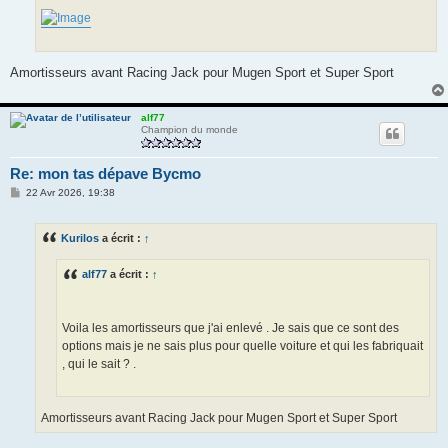
Amortisseurs avant Racing Jack pour Mugen Sport et Super Sport
alf77
Champion du monde
Re: mon tas dépave Bycmo
M
22 Avr 2026, 19:38
e
s
s
Kurilos
a écrit :
↑
a
g
e
alf77
a écrit :
↑
Voila les amortisseurs que j'ai enlevé . Je sais que ce sont des
options mais je ne sais plus pour quelle voiture et qui les fabriquait
, qui le sait ? .
Amortisseurs avant Racing Jack pour Mugen Sport et Super Sport