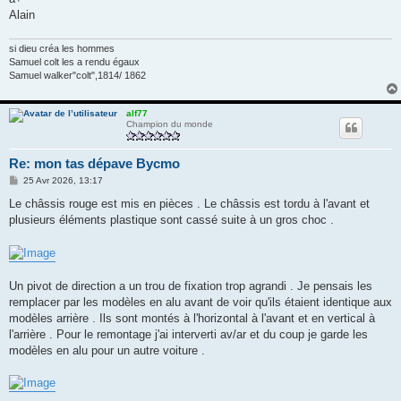
Alain
si dieu créa les hommes
Samuel colt les a rendu égaux
Samuel walker"colt",1814/ 1862
alf77
Champion du monde
Re: mon tas dépave Bycmo
M
25 Avr 2026, 13:17
e
s
Le châssis rouge est mis en pièces . Le châssis est tordu à l'avant et
s
plusieurs éléments plastique sont cassé suite à un gros choc .
a
g
e
Un pivot de direction a un trou de fixation trop agrandi . Je pensais les
remplacer par les modèles en alu avant de voir qu'ils étaient identique aux
modèles arrière . Ils sont montés à l'horizontal à l'avant et en vertical à
l'arrière . Pour le remontage j'ai interverti av/ar et du coup je garde les
modèles en alu pour un autre voiture .