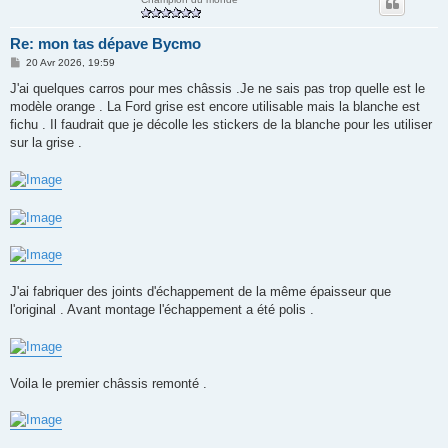
Re: mon tas dépave Bycmo
M
20 Avr 2026, 19:59
e
s
J'ai quelques carros pour mes châssis .Je ne sais pas trop quelle est le
s
modèle orange . La Ford grise est encore utilisable mais la blanche est
a
g
fichu . Il faudrait que je décolle les stickers de la blanche pour les utiliser
e
sur la grise .
J'ai fabriquer des joints d'échappement de la même épaisseur que
l'original . Avant montage l'échappement a été polis .
Voila le premier châssis remonté .