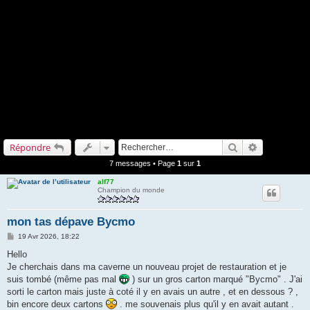
Rechercher
Recherche a
Répondre
7 messages • Page
1
sur
1
alf77
Champion du monde
mon tas dépave Bycmo
M
19 Avr 2026, 18:22
e
s
Hello
s
Je cherchais dans ma caverne un nouveau projet de restauration et je
a
g
suis tombé (même pas mal
) sur un gros carton marqué "Bycmo" . J'ai
e
sorti le carton mais juste à coté il y en avais un autre , et en dessous ? ,
bin encore deux cartons
. me souvenais plus qu'il y en avait autant .