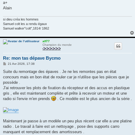
a+
Alain
si dieu créa les hommes
Samuel colt les a rendu égaux
Samuel walker"colt",1814/ 1862
alf77
Champion du monde
Re: mon tas dépave Bycmo
M
21 Avr 2026, 17:38
e
s
Suite du remontage des épaves . Je ne les remontes pas en état
s
concours mais en bon état de rouler car je n'utilise que les pièces que je
a
g
possède .
e
J'ai retrouver les plots de fixation du récepteur et des accus en plastique
gris , elle est maintenant complète et prête à recevoir un moteur et une
radio si l'envie m'en prends
. Ce modèle est le plus ancien de la série .
Maintenant je passe à un modèle un peu plus récent car elle a une platine
radio . Le travail à faire est un nettoyage , pose des supports carro
manquant et remplacement des amortisseurs .