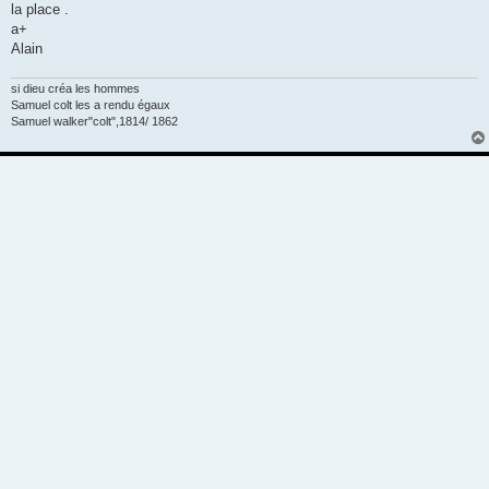
la place .
a+
Alain
si dieu créa les hommes
Samuel colt les a rendu égaux
Samuel walker"colt",1814/ 1862