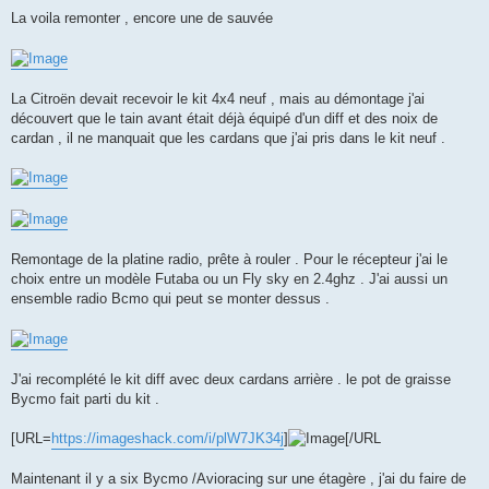
La voila remonter , encore une de sauvée
La Citroën devait recevoir le kit 4x4 neuf , mais au démontage j'ai
découvert que le tain avant était déjà équipé d'un diff et des noix de
cardan , il ne manquait que les cardans que j'ai pris dans le kit neuf .
Remontage de la platine radio, prête à rouler . Pour le récepteur j'ai le
choix entre un modèle Futaba ou un Fly sky en 2.4ghz . J'ai aussi un
ensemble radio Bcmo qui peut se monter dessus .
J'ai recomplété le kit diff avec deux cardans arrière . le pot de graisse
Bycmo fait parti du kit .
[URL=
https://imageshack.com/i/plW7JK34j
]
[/URL
Maintenant il y a six Bycmo /Avioracing sur une étagère , j'ai du faire de