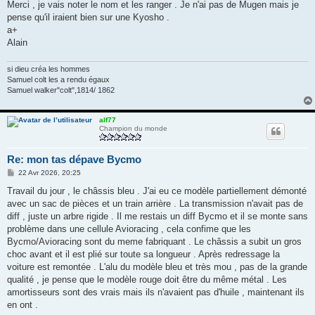
Merci , je vais noter le nom et les ranger . Je n'ai pas de Mugen mais je
pense qu'il iraient bien sur une Kyosho .
a+
Alain
si dieu créa les hommes
Samuel colt les a rendu égaux
Samuel walker"colt",1814/ 1862
alf77
Champion du monde
Re: mon tas dépave Bycmo
M
22 Avr 2026, 20:25
e
s
Travail du jour , le châssis bleu . J'ai eu ce modèle partiellement démonté
s
avec un sac de pièces et un train arrière . La transmission n'avait pas de
a
g
diff , juste un arbre rigide . Il me restais un diff Bycmo et il se monte sans
e
problème dans une cellule Avioracing , cela confime que les
Bycmo/Avioracing sont du meme fabriquant . Le châssis a subit un gros
choc avant et il est plié sur toute sa longueur . Après redressage la
voiture est remontée . L'alu du modèle bleu et très mou , pas de la grande
qualité , je pense que le modèle rouge doit être du même métal . Les
amortisseurs sont des vrais mais ils n'avaient pas d'huile , maintenant ils
en ont .