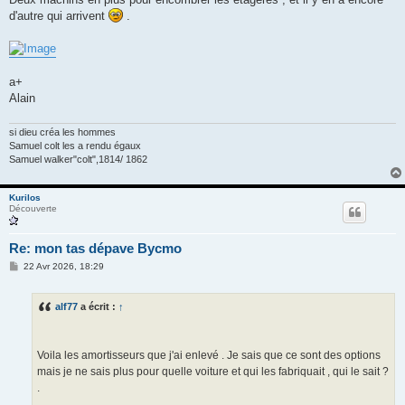
d'autre qui arrivent
.
a+
Alain
si dieu créa les hommes
Samuel colt les a rendu égaux
Samuel walker"colt",1814/ 1862
Kurilos
Découverte
Re: mon tas dépave Bycmo
M
22 Avr 2026, 18:29
e
s
s
alf77
a écrit :
↑
a
g
e
Voila les amortisseurs que j'ai enlevé . Je sais que ce sont des options
mais je ne sais plus pour quelle voiture et qui les fabriquait , qui le sait ?
.