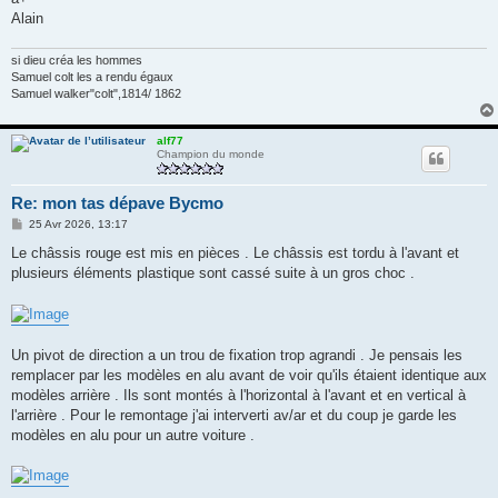
Alain
si dieu créa les hommes
Samuel colt les a rendu égaux
Samuel walker"colt",1814/ 1862
alf77
Champion du monde
Re: mon tas dépave Bycmo
M
25 Avr 2026, 13:17
e
s
Le châssis rouge est mis en pièces . Le châssis est tordu à l'avant et
s
plusieurs éléments plastique sont cassé suite à un gros choc .
a
g
e
Un pivot de direction a un trou de fixation trop agrandi . Je pensais les
remplacer par les modèles en alu avant de voir qu'ils étaient identique aux
modèles arrière . Ils sont montés à l'horizontal à l'avant et en vertical à
l'arrière . Pour le remontage j'ai interverti av/ar et du coup je garde les
modèles en alu pour un autre voiture .