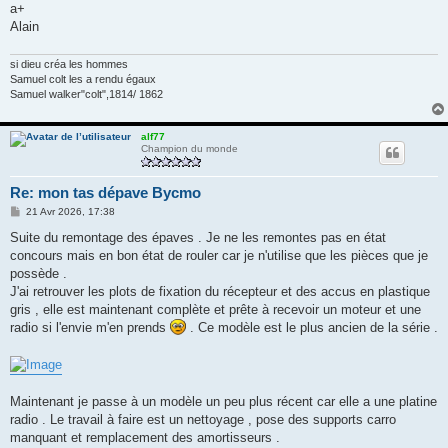
a+
Alain
si dieu créa les hommes
Samuel colt les a rendu égaux
Samuel walker"colt",1814/ 1862
alf77
Champion du monde
Re: mon tas dépave Bycmo
M
21 Avr 2026, 17:38
e
s
Suite du remontage des épaves . Je ne les remontes pas en état
s
concours mais en bon état de rouler car je n'utilise que les pièces que je
a
g
possède .
e
J'ai retrouver les plots de fixation du récepteur et des accus en plastique
gris , elle est maintenant complète et prête à recevoir un moteur et une
radio si l'envie m'en prends
. Ce modèle est le plus ancien de la série .
Maintenant je passe à un modèle un peu plus récent car elle a une platine
radio . Le travail à faire est un nettoyage , pose des supports carro
manquant et remplacement des amortisseurs .