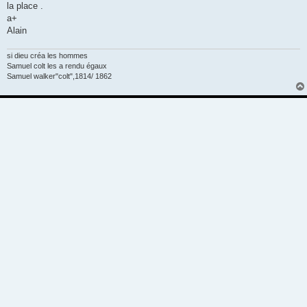
la place .
a+
Alain
si dieu créa les hommes
Samuel colt les a rendu égaux
Samuel walker"colt",1814/ 1862