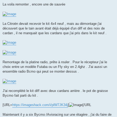
La voila remonter , encore une de sauvée
La Citroën devait recevoir le kit 4x4 neuf , mais au démontage j'ai
découvert que le tain avant était déjà équipé d'un diff et des noix de
cardan , il ne manquait que les cardans que j'ai pris dans le kit neuf .
Remontage de la platine radio, prête à rouler . Pour le récepteur j'ai le
choix entre un modèle Futaba ou un Fly sky en 2.4ghz . J'ai aussi un
ensemble radio Bcmo qui peut se monter dessus .
J'ai recomplété le kit diff avec deux cardans arrière . le pot de graisse
Bycmo fait parti du kit .
[URL=
https://imageshack.com/i/plW7JK34j
]
[/URL
Maintenant il y a six Bycmo /Avioracing sur une étagère , j'ai du faire de