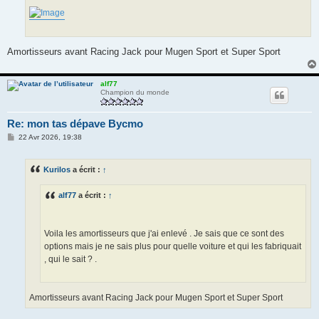
Amortisseurs avant Racing Jack pour Mugen Sport et Super Sport
alf77
Champion du monde
Re: mon tas dépave Bycmo
M
22 Avr 2026, 19:38
e
s
s
Kurilos
a écrit :
↑
a
g
e
alf77
a écrit :
↑
Voila les amortisseurs que j'ai enlevé . Je sais que ce sont des
options mais je ne sais plus pour quelle voiture et qui les fabriquait
, qui le sait ? .
Amortisseurs avant Racing Jack pour Mugen Sport et Super Sport