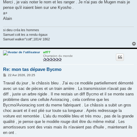
Merci , je vais noter le nom et les ranger . Je n'ai pas de Mugen mais je
pense qu'il iraient bien sur une Kyosho .
a+
Alain
si dieu créa les hommes
Samuel colt les a rendu égaux
Samuel walker"colt",1814/ 1862
alf77
Champion du monde
Re: mon tas dépave Bycmo
M
22 Avr 2026, 20:25
e
s
Travail du jour , le châssis bleu . J'ai eu ce modèle partiellement démonté
s
avec un sac de pièces et un train arrière . La transmission n'avait pas de
a
g
diff , juste un arbre rigide . Il me restais un diff Bycmo et il se monte sans
e
problème dans une cellule Avioracing , cela confime que les
Bycmo/Avioracing sont du meme fabriquant . Le châssis a subit un gros
choc avant et il est plié sur toute sa longueur . Après redressage la
voiture est remontée . L'alu du modèle bleu et très mou , pas de la grande
qualité , je pense que le modèle rouge doit être du même métal . Les
amortisseurs sont des vrais mais ils n'avaient pas d'huile , maintenant ils
en ont .