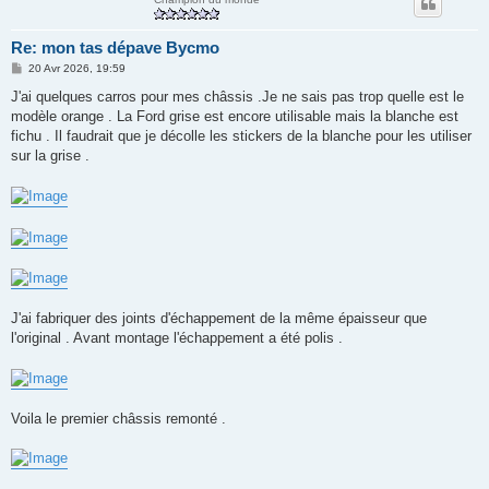
Re: mon tas dépave Bycmo
M
20 Avr 2026, 19:59
e
s
J'ai quelques carros pour mes châssis .Je ne sais pas trop quelle est le
s
modèle orange . La Ford grise est encore utilisable mais la blanche est
a
g
fichu . Il faudrait que je décolle les stickers de la blanche pour les utiliser
e
sur la grise .
J'ai fabriquer des joints d'échappement de la même épaisseur que
l'original . Avant montage l'échappement a été polis .
Voila le premier châssis remonté .