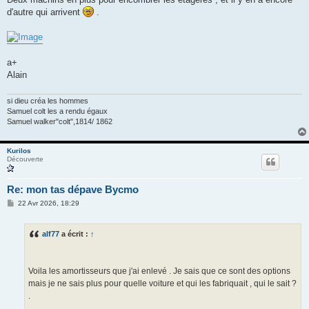
d'autre qui arrivent
.
a+
Alain
si dieu créa les hommes
Samuel colt les a rendu égaux
Samuel walker"colt",1814/ 1862
Kurilos
Découverte
Re: mon tas dépave Bycmo
M
22 Avr 2026, 18:29
e
s
s
alf77
a écrit :
↑
a
g
e
Voila les amortisseurs que j'ai enlevé . Je sais que ce sont des options
mais je ne sais plus pour quelle voiture et qui les fabriquait , qui le sait ?
.