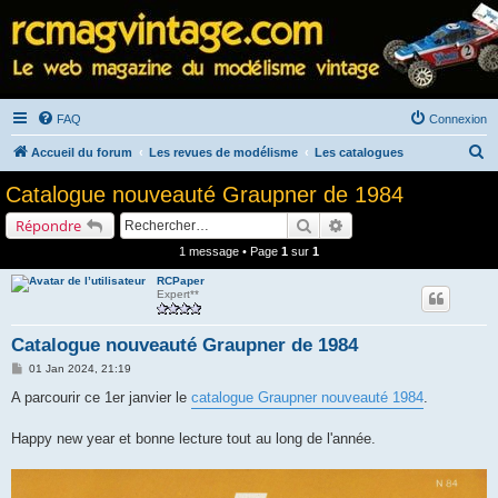
FAQ
Connexion
R
Accueil du forum
Les revues de modélisme
Les catalogues
e
Catalogue nouveauté Graupner de 1984
c
Rechercher
Recherche avancée
Répondre
h
1 message • Page
1
sur
1
e
RCPaper
r
Expert**
c
h
Catalogue nouveauté Graupner de 1984
e
M
01 Jan 2024, 21:19
e
r
s
A parcourir ce 1er janvier le
catalogue Graupner nouveauté 1984
.
s
a
g
Happy new year et bonne lecture tout au long de l'année.
e