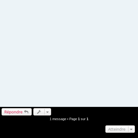
Répondre
1 message • Page
1
sur
1
Atteindre