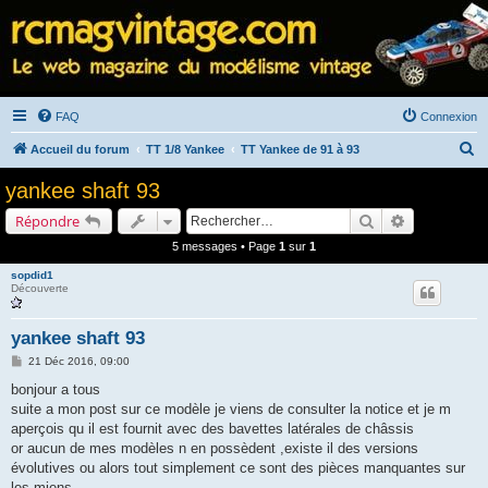
FAQ
Connexion
R
Accueil du forum
TT 1/8 Yankee
TT Yankee de 91 à 93
e
yankee shaft 93
c
Rechercher
Recherche a
Répondre
h
5 messages • Page
1
sur
1
e
sopdid1
r
Découverte
c
h
yankee shaft 93
e
M
21 Déc 2016, 09:00
e
r
s
bonjour a tous
s
suite a mon post sur ce modèle je viens de consulter la notice et je m
a
g
aperçois qu il est fournit avec des bavettes latérales de châssis
e
or aucun de mes modèles n en possèdent ,existe il des versions
évolutives ou alors tout simplement ce sont des pièces manquantes sur
les miens