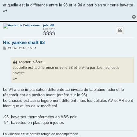
e
s
et quelle est la différence entre le 93 et le 94 a part bien sur cette bavette
s
a+
a
g
e
juleo68
Expert**
Re: yankee shaft 93
M
21 Déc 2016, 15:54
e
s
s
sopdid1 a écrit :
a
g
et quelle est la différence entre le 93 et le 94 a part bien sur cette
e
bavette
a+
Le 94 a une implantation différente au niveau de la platine radio et le
réservoir est en positon avant (arrière sur le 93)
Le châssis est aussi légèrement différent mais les cellules AV et AR sont
identique et les deux modèles!
-93, bavettes thermoformées en ABS noir
-94, bavettes en plastique injectés
La violence est le dernier refuge de l'incompétence.