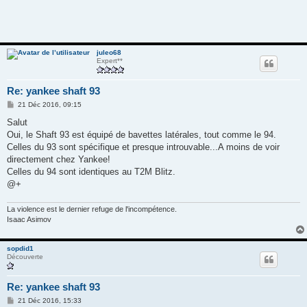
juleo68
Expert**
Re: yankee shaft 93
M
21 Déc 2016, 09:15
e
s
Salut
s
Oui, le Shaft 93 est équipé de bavettes latérales, tout comme le 94.
a
g
Celles du 93 sont spécifique et presque introuvable...A moins de voir
e
directement chez Yankee!
Celles du 94 sont identiques au T2M Blitz.
@+
La violence est le dernier refuge de l'incompétence.
Isaac Asimov
sopdid1
Découverte
Re: yankee shaft 93
M
21 Déc 2016, 15:33