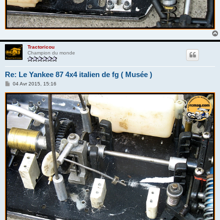
Tractoricou
Champion du monde
Re: Le Yankee 87 4x4 italien de fg ( Musée )
M
04 Avr 2015, 15:16
e
s
s
a
g
e