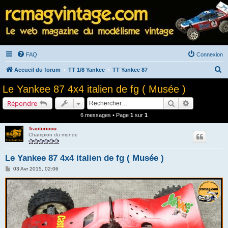
FAQ
Connexion
R
Accueil du forum
TT 1/8 Yankee
TT Yankee 87
e
Le Yankee 87 4x4 italien de fg ( Musée )
c
Rechercher
Recherche a
Répondre
h
6 messages • Page
1
sur
1
e
Tractoricou
r
Champion du monde
c
h
Le Yankee 87 4x4 italien de fg ( Musée )
e
M
03 Avr 2015, 02:06
e
r
s
s
a
g
e