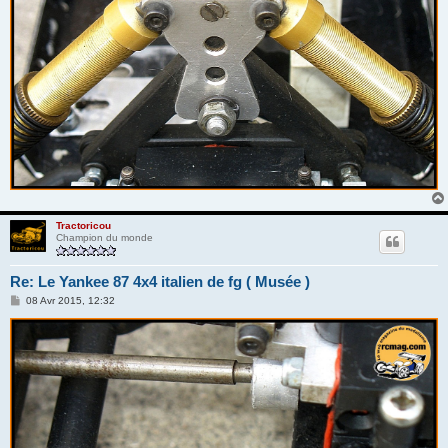
Tractoricou
Champion du monde
Re: Le Yankee 87 4x4 italien de fg ( Musée )
M
08 Avr 2015, 12:32
e
s
s
a
g
e