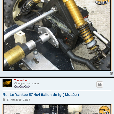
Tractoricou
Champion du monde
Re: Le Yankee 87 4x4 italien de fg ( Musée )
M
17 Jan 2019, 16:14
e
s
s
a