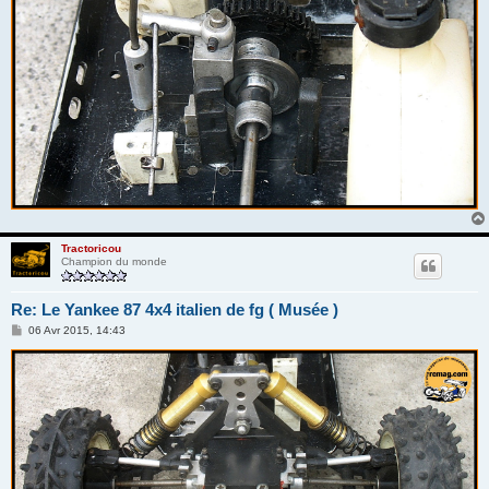
Tractoricou
Champion du monde
Re: Le Yankee 87 4x4 italien de fg ( Musée )
M
06 Avr 2015, 14:43
e
s
s
a
g
e