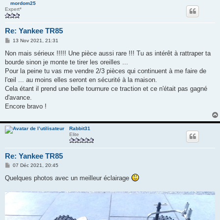
mordom25
Expert*
Re: Yankee TR85
M
13 Nov 2021, 21:31
e
s
Non mais sérieux !!!!! Une pièce aussi rare !!! Tu as intérêt à rattraper ta
s
bourde sinon je monte te tirer les oreilles ...
a
g
Pour la peine tu vas me vendre 2/3 pièces qui continuent à me faire de
e
l'œil ... au moins elles seront en sécurité à la maison.
Cela étant il prend une belle tournure ce traction et ce n'était pas gagné
d'avance.
Encore bravo !
Rabbit31
Elite
Re: Yankee TR85
M
07 Déc 2021, 20:45
e
s
Quelques photos avec un meilleur éclairage
s
a
g
e