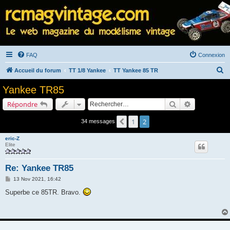
FAQ
Connexion
R
Accueil du forum
TT 1/8 Yankee
TT Yankee 85 TR
e
Yankee TR85
c
Rechercher
Recherche a
Répondre
h
e
1
2
Précédent
34 messages
r
eric-Z
c
Elite
h
Re: Yankee TR85
e
M
13 Nov 2021, 16:42
r
e
s
Superbe ce 85TR. Bravo.
s
a
g
e