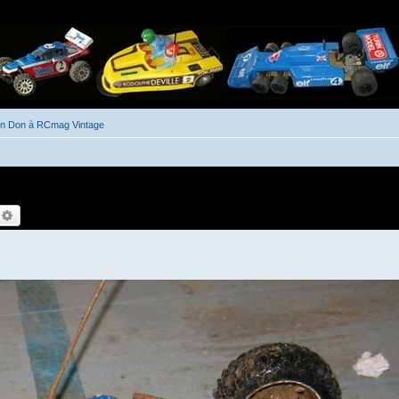
un Don à RCmag Vintage
echercher
Recherche avancée