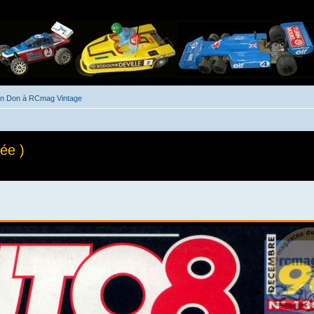
un Don à RCmag Vintage
ée )
he avancée