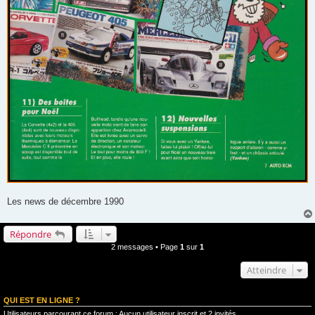
Les news de décembre 1990
Répondre
2 messages • Page
1
sur
1
Atteindre
QUI EST EN LIGNE ?
Utilisateurs parcourant ce forum : Aucun utilisateur inscrit et 2 invités