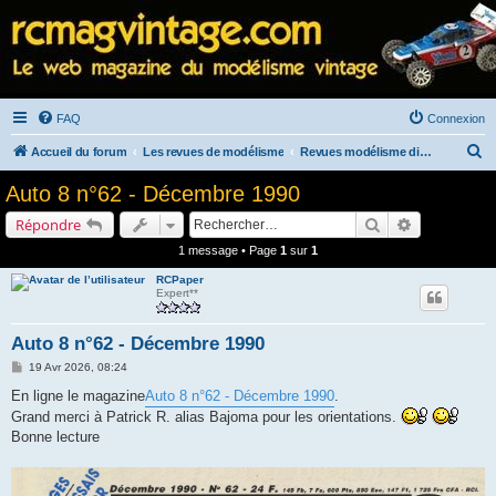
FAQ
Connexion
R
Accueil du forum
Les revues de modélisme
Revues modélisme diverses
e
Auto 8 n°62 - Décembre 1990
c
Rechercher
Recherche a
Répondre
h
1 message • Page
1
sur
1
e
RCPaper
r
Expert**
c
h
Auto 8 n°62 - Décembre 1990
e
M
19 Avr 2026, 08:24
e
r
s
En ligne le magazine
Auto 8 n°62 - Décembre 1990
.
s
Grand merci à Patrick R. alias Bajoma pour les orientations.
a
g
Bonne lecture
e