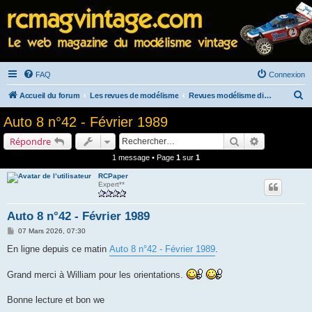
FAQ
Connexion
R
Accueil du forum
Les revues de modélisme
Revues modélisme diverses
e
Auto 8 n°42 - Février 1989
c
Rechercher
Recherche a
Répondre
h
1 message • Page
1
sur
1
e
RCPaper
r
Expert**
c
h
Auto 8 n°42 - Février 1989
e
M
07 Mars 2026, 07:30
e
r
s
En ligne depuis ce matin
Auto 8 n°42 - Février 1989
.
s
a
g
Grand merci à William pour les orientations.
e
Bonne lecture et bon we