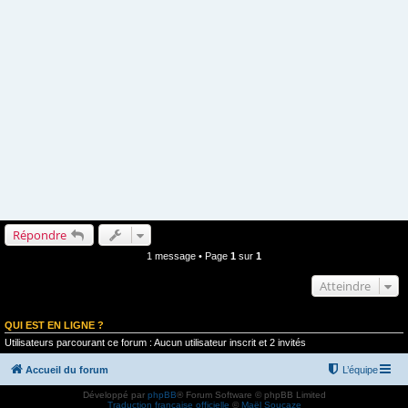
Répondre
1 message • Page
1
sur
1
Atteindre
QUI EST EN LIGNE ?
Utilisateurs parcourant ce forum : Aucun utilisateur inscrit et 2 invités
Accueil du forum
L’équipe
Développé par
phpBB
® Forum Software © phpBB Limited
Traduction française officielle
©
Maël Soucaze