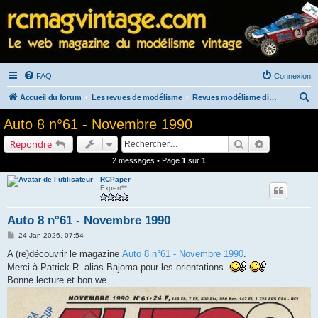
FAQ
Connexion
R
Accueil du forum
Les revues de modélisme
Revues modélisme diverses
e
Auto 8 n°61 - Novembre 1990
c
Rechercher
Recherche a
Répondre
h
2 messages • Page
1
sur
1
e
RCPaper
r
Expert**
c
h
Auto 8 n°61 - Novembre 1990
e
M
24 Jan 2026, 07:54
e
r
s
A (re)découvrir le magazine
Auto 8 n°61 - Novembre 1990
.
s
Merci à Patrick R. alias Bajoma pour les orientations.
a
g
Bonne lecture et bon we.
e