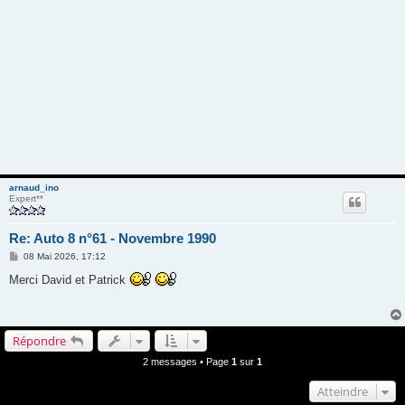
arnaud_ino
Expert**
Re: Auto 8 n°61 - Novembre 1990
M
08 Mai 2026, 17:12
e
s
Merci David et Patrick
s
a
g
e
Répondre
2 messages • Page
1
sur
1
Atteindre