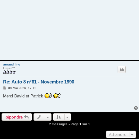
arnaud_ino
Expert**
Re: Auto 8 n°61 - Novembre 1990
M
08 Mai 2026, 17:12
e
s
Merci David et Patrick
s
a
g
e
Répondre
2 messages • Page
1
sur
1
Atteindre