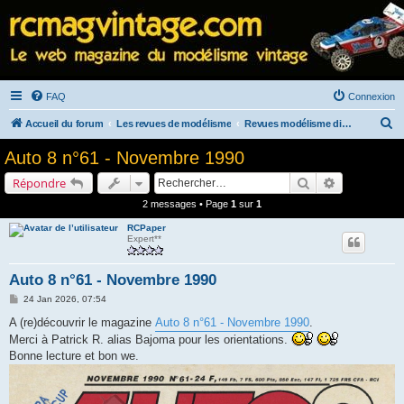
FAQ
Connexion
R
Accueil du forum
Les revues de modélisme
Revues modélisme diverses
e
Auto 8 n°61 - Novembre 1990
c
Rechercher
Recherche a
Répondre
h
2 messages • Page
1
sur
1
e
RCPaper
r
Expert**
c
h
Auto 8 n°61 - Novembre 1990
e
M
24 Jan 2026, 07:54
e
r
s
A (re)découvrir le magazine
Auto 8 n°61 - Novembre 1990
.
s
Merci à Patrick R. alias Bajoma pour les orientations.
a
g
Bonne lecture et bon we.
e