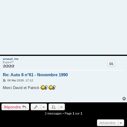
arnaud_ino
Expert**
Re: Auto 8 n°61 - Novembre 1990
M
08 Mai 2026, 17:12
e
s
Merci David et Patrick
s
a
g
e
Répondre
2 messages • Page
1
sur
1
Atteindre