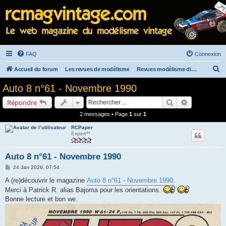
FAQ
Connexion
R
Accueil du forum
Les revues de modélisme
Revues modélisme diverses
e
Auto 8 n°61 - Novembre 1990
c
Rechercher
Recherche a
Répondre
h
2 messages • Page
1
sur
1
e
RCPaper
r
Expert**
c
h
Auto 8 n°61 - Novembre 1990
e
M
24 Jan 2026, 07:54
e
r
s
A (re)découvrir le magazine
Auto 8 n°61 - Novembre 1990
.
s
Merci à Patrick R. alias Bajoma pour les orientations.
a
g
Bonne lecture et bon we.
e