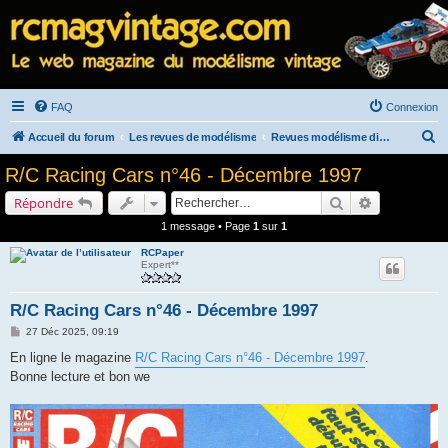
FAQ
Connexion
R
Accueil du forum
Les revues de modélisme
Revues modélisme diverses
e
R/C Racing Cars n°46 - Décembre 1997
c
Rechercher
Recherche a
Répondre
h
1 message • Page
1
sur
1
e
RCPaper
r
Expert**
c
h
R/C Racing Cars n°46 - Décembre 1997
e
M
27 Déc 2025, 09:19
e
r
s
En ligne le magazine
R/C Racing Cars n°46 - Décembre 1997
.
s
Bonne lecture et bon we
a
g
e