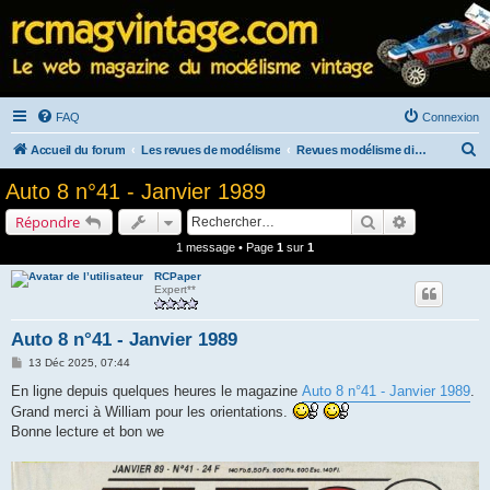
FAQ
Connexion
R
Accueil du forum
Les revues de modélisme
Revues modélisme diverses
e
Auto 8 n°41 - Janvier 1989
c
Rechercher
Recherche a
Répondre
h
1 message • Page
1
sur
1
e
RCPaper
r
Expert**
c
h
Auto 8 n°41 - Janvier 1989
e
M
13 Déc 2025, 07:44
e
r
s
En ligne depuis quelques heures le magazine
Auto 8 n°41 - Janvier 1989
.
s
Grand merci à William pour les orientations.
a
g
Bonne lecture et bon we
e