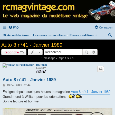
FAQ
Connexion
R
Accueil du forum
Les revues de modélisme
Revues modélisme diverses
e
Auto 8 n°41 - Janvier 1989
c
Rechercher
Recherche a
Répondre
h
1 message • Page
1
sur
1
e
RCPaper
r
Expert**
c
h
Auto 8 n°41 - Janvier 1989
e
M
13 Déc 2025, 07:44
e
r
s
En ligne depuis quelques heures le magazine
Auto 8 n°41 - Janvier 1989
.
s
Grand merci à William pour les orientations.
a
g
Bonne lecture et bon we
e