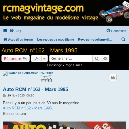
FAQ
Connexion
R
Accueil du forum
Les revues de modélisme
Revues modélisme diverses
e
Auto RCM n°162 - Mars 1995
c
Rechercher
Recherche a
Répondre
h
1 message • Page
1
sur
1
e
RCPaper
r
Expert**
c
h
Auto RCM n°162 - Mars 1995
e
M
29 Nov 2025, 08:10
e
r
s
Paru il y a un peu plus de 30 ans le magazine
s
Auto RCM n°162 - Mars 1995
.
a
g
Bonne lecture.
e