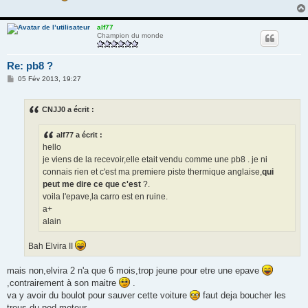
alf77
Champion du monde
Re: pb8 ?
M
05 Fév 2013, 19:27
e
s
s
CNJJ0 a écrit :
a
g
e
alf77 a écrit :
hello
je viens de la recevoir,elle etait vendu comme une pb8 . je ni
connais rien et c'est ma premiere piste thermique anglaise,
qui
peut me dire ce que c'est
?.
voila l'epave,la carro est en ruine.
a+
alain
Bah Elvira II
mais non,elvira 2 n'a que 6 mois,trop jeune pour etre une epave
,contrairement à son maitre
.
va y avoir du boulot pour sauver cette voiture
faut deja boucher les
trous du pod moteur.