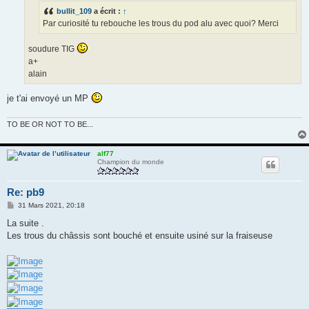
e
bullit_109
a écrit :
↑
Par curiosité tu rebouche les trous du pod alu avec quoi? Merci
soudure TIG
a+
alain
je t'ai envoyé un MP
TO BE OR NOT TO BE...
alf77
Champion du monde
Re: pb9
M
31 Mars 2021, 20:18
e
s
La suite .
s
Les trous du châssis sont bouché et ensuite usiné sur la fraiseuse
a
g
e