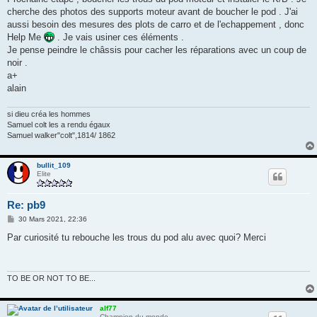
cherche des photos des supports moteur avant de boucher le pod . J'ai
aussi besoin des mesures des plots de carro et de l'echappement , donc
Help Me
. Je vais usiner ces éléments .
Je pense peindre le châssis pour cacher les réparations avec un coup de
noir .
a+
alain
si dieu créa les hommes
Samuel colt les a rendu égaux
Samuel walker"colt",1814/ 1862
bullit_109
Elite
Re: pb9
M
30 Mars 2021, 22:36
e
s
Par curiosité tu rebouche les trous du pod alu avec quoi? Merci
s
a
g
e
TO BE OR NOT TO BE...
alf77
Champion du monde