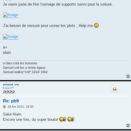
s
Je viens juste de finir l'usinage de supports servo pour la voiture .
a
g
e
J'ai besoin de mesure pour usiner les plots , Help me
a+
alain
si dieu créa les hommes
Samuel colt les a rendu égaux
Samuel walker"colt",1814/ 1862
arnaud_ino
Expert**
Re: pb9
M
18 Avr 2021, 19:50
e
s
Salut Alain,
s
Encore une fois, du super boulot
a
g
e