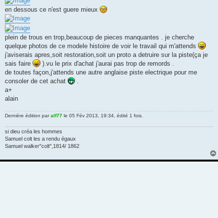
en dessous ce n'est guere mieux
plein de trous en trop,beaucoup de pieces manquantes . je cherche
quelque photos de ce modele histoire de voir le travail qui m'attends
j'aviserais apres,soit restoration,soit un proto a detruire sur la piste(ça je
sais faire
).vu le prix d'achat j'aurai pas trop de remords .
de toutes façon,j'attends une autre anglaise piste electrique pour me
consoler de cet achat
.
a+
alain
Dernière édition par
alf77
le 05 Fév 2013, 19:34, édité 1 fois.
si dieu créa les hommes
Samuel colt les a rendu égaux
Samuel walker"colt",1814/ 1862