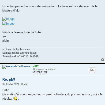
Un échappement en cour de réalisation . Le tube est soudé avec de la
brasure d'alu .
Reste à faire le tube de fuite .
a+
alain
si dieu créa les hommes
Samuel colt les a rendu égaux
Samuel walker"colt",1814/ 1862
alf77
Champion du monde
Re: pb9
M
01 Avr 2021, 16:45
e
s
Hello
s
Ce matin j'ai voulu retoucher un peut la hauteur du pot sur le tour , voila le
a
g
résultat
.
e