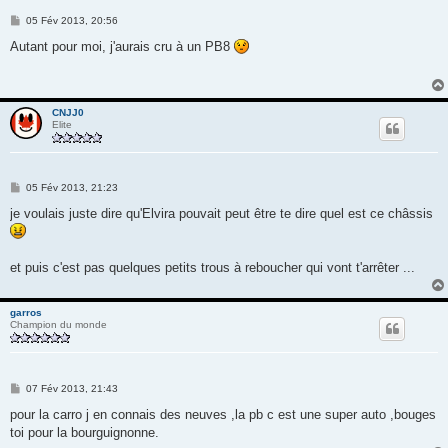
M
05 Fév 2013, 20:56
e
s
Autant pour moi, j'aurais cru à un PB8
s
a
g
e
CNJJ0
Elite
M
05 Fév 2013, 21:23
e
s
je voulais juste dire qu'Elvira pouvait peut être te dire quel est ce châssis
s
a
g
e
et puis c'est pas quelques petits trous à reboucher qui vont t'arrêter ...
garros
Champion du monde
M
07 Fév 2013, 21:43
e
s
pour la carro j en connais des neuves ,la pb c est une super auto ,bouges
s
toi pour la bourguignonne.
a
g