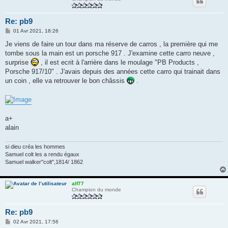
Re: pb9
M
01 Avr 2021, 18:26
e
s
Je viens de faire un tour dans ma réserve de carros , la première qui me
s
tombe sous la main est un porsche 917 . J'examine cette carro neuve ,
a
g
surprise
, il est ecrit à l'arrière dans le moulage "PB Products ,
e
Porsche 917/10" . J'avais depuis des années cette carro qui trainait dans
un coin , elle va retrouver le bon châssis
.
a+
alain
si dieu créa les hommes
Samuel colt les a rendu égaux
Samuel walker"colt",1814/ 1862
alf77
Champion du monde
Re: pb9
M
02 Avr 2021, 17:56
e