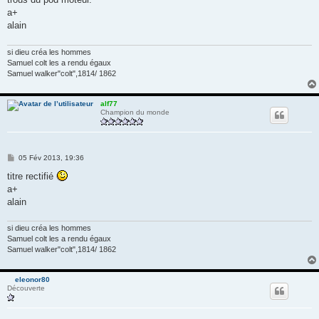
a+
alain
si dieu créa les hommes
Samuel colt les a rendu égaux
Samuel walker"colt",1814/ 1862
alf77
Champion du monde
M
05 Fév 2013, 19:36
e
s
titre rectifié
s
a+
a
g
alain
e
si dieu créa les hommes
Samuel colt les a rendu égaux
Samuel walker"colt",1814/ 1862
eleonor80
Découverte