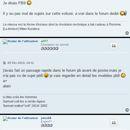
s
Je dirais PB9
s
a
g
Il y eu pas mal de sujets sur cette voiture, a voir dans le forum dedié
e
La vitesse est la forme d'extase dont la révolution technique a fait cadeau à l'homme.
[La lenteur] Milan Kundera
alf77
Champion du monde
M
05 Fév 2013, 19:11
e
s
j'avais fait un passage rapide dans le forum pb avant de poster,mais je
s
n'ai pas vu de sujet pb8
je vais regarder en detail les modeles pb9
a
g
a+
e
alain
si dieu créa les hommes
Samuel colt les a rendu égaux
Samuel walker"colt",1814/ 1862
juleo68
Expert**