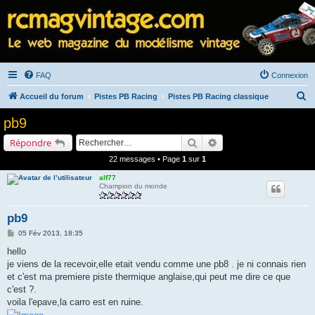
FAQ
Connexion
R
Accueil du forum
Pistes PB Racing
Pistes PB Racing classique
e
pb9
c
Rechercher
Recherche avancée
Répondre
h
22 messages • Page
1
sur
1
e
alf77
r
Champion du monde
c
h
pb9
e
M
05 Fév 2013, 18:35
e
r
s
hello
s
je viens de la recevoir,elle etait vendu comme une pb8 . je ni connais rien
a
g
et c'est ma premiere piste thermique anglaise,qui peut me dire ce que
e
c'est ?.
voila l'epave,la carro est en ruine.