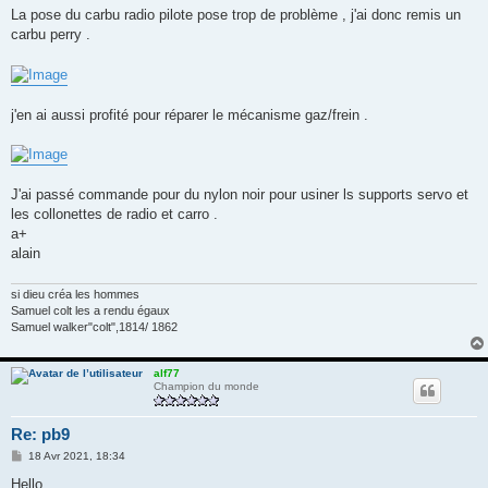
s
La pose du carbu radio pilote pose trop de problème , j'ai donc remis un
s
carbu perry .
a
g
e
j'en ai aussi profité pour réparer le mécanisme gaz/frein .
J'ai passé commande pour du nylon noir pour usiner ls supports servo et
les collonettes de radio et carro .
a+
alain
si dieu créa les hommes
Samuel colt les a rendu égaux
Samuel walker"colt",1814/ 1862
alf77
Champion du monde
Re: pb9
M
18 Avr 2021, 18:34
e
s
Hello