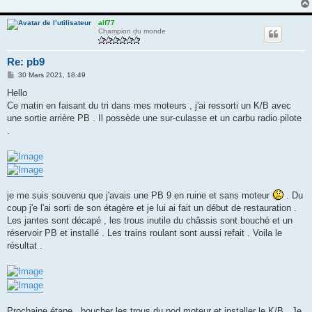
e
alf77
Champion du monde
Re: pb9
M
30 Mars 2021, 18:49
e
s
Hello
s
Ce matin en faisant du tri dans mes moteurs , j'ai ressorti un K/B avec
a
g
une sortie arrière PB . Il possède une sur-culasse et un carbu radio pilote
e
.
je me suis souvenu que j'avais une PB 9 en ruine et sans moteur
. Du
coup j'e l'ai sorti de son étagère et je lui ai fait un début de restauration .
Les jantes sont décapé , les trous inutile du châssis sont bouché et un
réservoir PB et installé . Les trains roulant sont aussi refait . Voila le
résultat .
Prochaine étape , boucher les trous du pod moteur et installer le K/B . Je