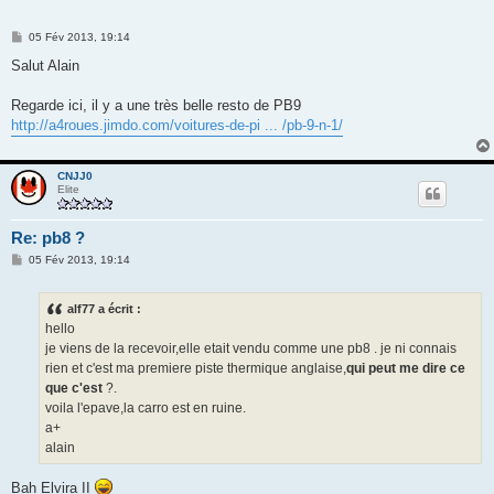
M
05 Fév 2013, 19:14
e
s
Salut Alain
s
a
g
Regarde ici, il y a une très belle resto de PB9
e
http://a4roues.jimdo.com/voitures-de-pi ... /pb-9-n-1/
CNJJ0
Elite
Re: pb8 ?
M
05 Fév 2013, 19:14
e
s
s
alf77 a écrit :
a
g
hello
e
je viens de la recevoir,elle etait vendu comme une pb8 . je ni connais
rien et c'est ma premiere piste thermique anglaise,
qui peut me dire ce
que c'est
?.
voila l'epave,la carro est en ruine.
a+
alain
Bah Elvira II