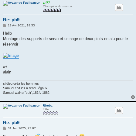
alf77
Champion du monde
Re: pb9
M
19 Avr 2021, 18:53
e
s
Hello
s
Montage des supports de servo et usinage de deux plots en alu pour le
a
g
réservoir .
e
a+
alain
si dieu créa les hommes
Samuel colt les a rendu égaux
Samuel walker"colt",1814/ 1862
Riroba
Elite
Re: pb9
M
31 Jan 2025, 23:07
e
s