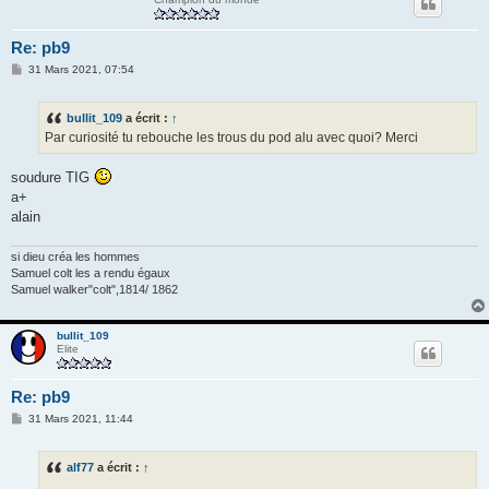
Re: pb9
M
31 Mars 2021, 07:54
e
s
s
bullit_109
a écrit :
↑
a
g
Par curiosité tu rebouche les trous du pod alu avec quoi? Merci
e
soudure TIG
a+
alain
si dieu créa les hommes
Samuel colt les a rendu égaux
Samuel walker"colt",1814/ 1862
bullit_109
Elite
Re: pb9
M
31 Mars 2021, 11:44
e
s
s
alf77
a écrit :
↑
a
g