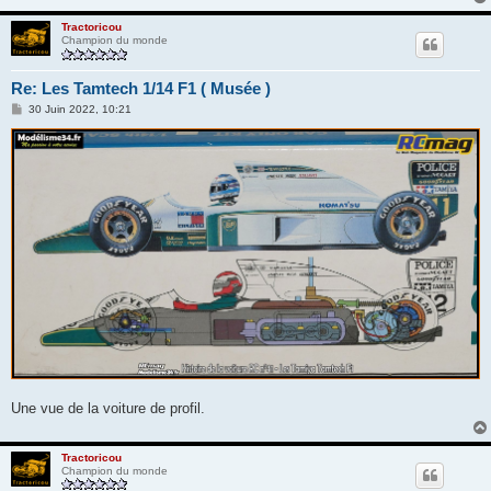
Tractoricou
Champion du monde
Re: Les Tamtech 1/14 F1 ( Musée )
M
30 Juin 2022, 10:21
e
s
s
a
g
e
Une vue de la voiture de profil.
Tractoricou
Champion du monde