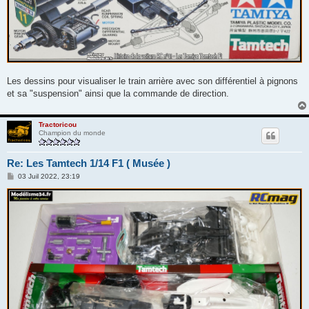
Les dessins pour visualiser le train arrière avec son différentiel à pignons
et sa "suspension" ainsi que la commande de direction.
Tractoricou
Champion du monde
Re: Les Tamtech 1/14 F1 ( Musée )
M
03 Juil 2022, 23:19
e
s
s
a
g
e