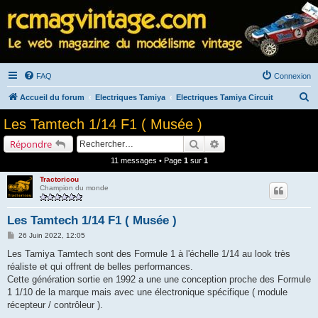
FAQ
Connexion
R
Accueil du forum
Electriques Tamiya
Electriques Tamiya Circuit
e
Les Tamtech 1/14 F1 ( Musée )
c
Rechercher
Recherche avancée
Répondre
h
11 messages • Page
1
sur
1
e
Tractoricou
r
Champion du monde
c
h
Les Tamtech 1/14 F1 ( Musée )
e
M
26 Juin 2022, 12:05
e
r
s
Les Tamiya Tamtech sont des Formule 1 à l'échelle 1/14 au look très
s
réaliste et qui offrent de belles performances.
a
g
Cette génération sortie en 1992 a une une conception proche des Formule
e
1 1/10 de la marque mais avec une électronique spécifique ( module
récepteur / contrôleur ).