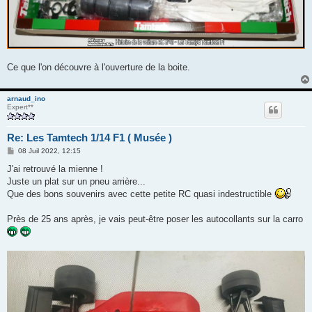
Ce que l'on découvre à l'ouverture de la boite.
arnaud_ino
Expert**
Re: Les Tamtech 1/14 F1 ( Musée )
M
08 Juil 2022, 12:15
e
s
J'ai retrouvé la mienne !
s
Juste un plat sur un pneu arrière...
a
g
Que des bons souvenirs avec cette petite RC quasi indestructible
e
Près de 25 ans après, je vais peut-être poser les autocollants sur la carro