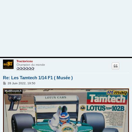
Tractoricou
Champion du monde
Re: Les Tamtech 1/14 F1 ( Musée )
M
28 Juin 2022, 19:50
e
s
s
a
g
e