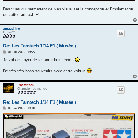
Des vues qui permettent de bien visualiser la conception et l'implantation
de cette Tamtech F1.
arnaud_ino
Expert**
Re: Les Tamtech 1/14 F1 ( Musée )
M
01 Juil 2022, 19:27
e
s
Je vais essayer de ressortir la mienne !
s
a
g
De très très bons souvenirs avec cette voiture
e
Tractoricou
Champion du monde
Re: Les Tamtech 1/14 F1 ( Musée )
M
02 Juil 2022, 19:31
e
s
s
a
g
e