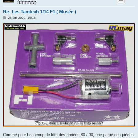
Re: Les Tamtech 1/14 F1 ( Musée )
M
25 Juil 2022, 10:18
e
s
s
a
g
e
Comme pour beaucoup de kits des années 80 / 90, une partie des pièces