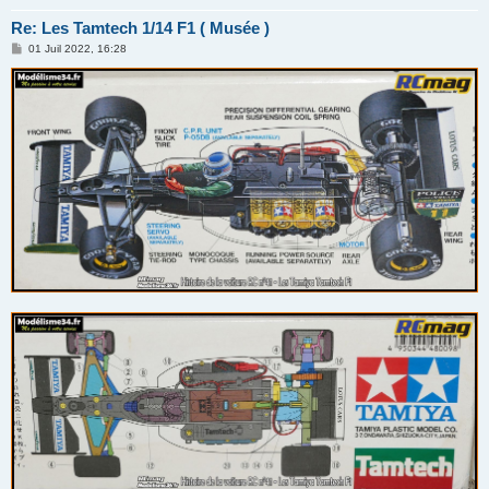
Re: Les Tamtech 1/14 F1 ( Musée )
M
01 Juil 2022, 16:28
e
s
s
a
g
e