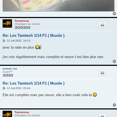
Tractoricou
Champion du monde
Re: Les Tamtech 1/14 F1 ( Musée )
M
12 Juil 2022, 16:13
e
s
avec la radio en plus
s
a
g
j'en vois régulièrement mais complète et neuve c'est bien plus rare
e
arnaud_ino
Expert**
Re: Les Tamtech 1/14 F1 ( Musée )
M
12 Juil 2022, 23:44
e
s
Elle est complète mais pas neuve, elle a bien roulé celle-là
s
a
g
e
Tractoricou
Champion du monde