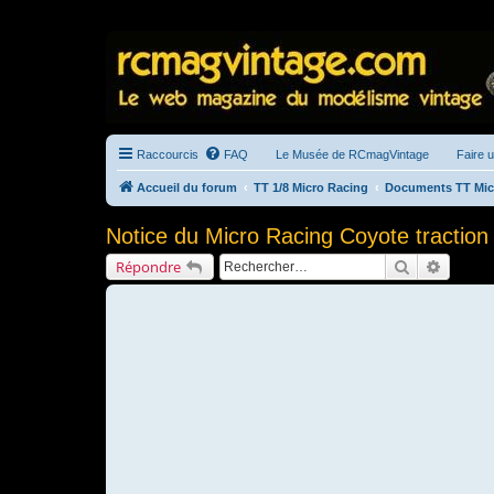
Raccourcis
FAQ
Le Musée de RCmagVintage
Faire 
Accueil du forum
TT 1/8 Micro Racing
Documents TT Mic
Notice du Micro Racing Coyote traction
Rechercher
Recherc
Répondre