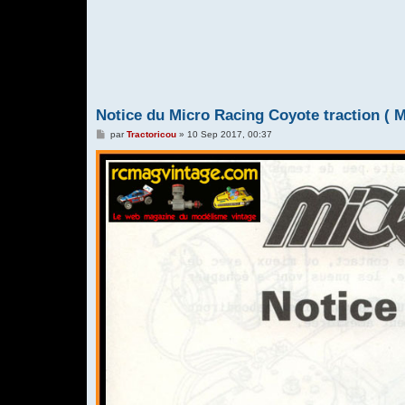
Notice du Micro Racing Coyote traction ( 
M
par
Tractoricou
»
10 Sep 2017, 00:37
e
s
s
a
g
e