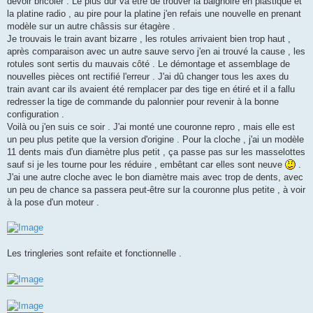
devoir bricoler . Le plus dur va être de trouver la baignoire en plastique et
la platine radio , au pire pour la platine j'en refais une nouvelle en prenant
modèle sur un autre châssis sur étagère .
Je trouvais le train avant bizarre , les rotules arrivaient bien trop haut ,
après comparaison avec un autre sauve servo j'en ai trouvé la cause , les
rotules sont sertis du mauvais côté . Le démontage et assemblage de
nouvelles pièces ont rectifié l'erreur . J'ai dû changer tous les axes du
train avant car ils avaient été remplacer par des tige en étiré et il a fallu
redresser la tige de commande du palonnier pour revenir à la bonne
configuration .
Voilà ou j'en suis ce soir . J'ai monté une couronne repro , mais elle est
un peu plus petite que la version d'origine . Pour la cloche , j'ai un modèle
11 dents mais d'un diamètre plus petit , ça passe pas sur les masselottes
sauf si je les tourne pour les réduire , embêtant car elles sont neuve
.
J'ai une autre cloche avec le bon diamètre mais avec trop de dents, avec
un peu de chance sa passera peut-être sur la couronne plus petite , à voir
à la pose d'un moteur .
Les tringleries sont refaite et fonctionnelle .