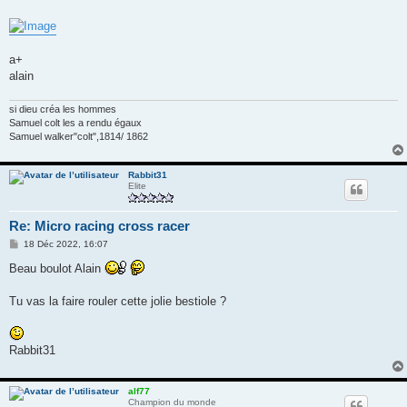
a+
alain
si dieu créa les hommes
Samuel colt les a rendu égaux
Samuel walker"colt",1814/ 1862
Rabbit31
Elite
Re: Micro racing cross racer
M
18 Déc 2022, 16:07
e
s
Beau boulot Alain
s
a
g
Tu vas la faire rouler cette jolie bestiole ?
e
Rabbit31
alf77
Champion du monde