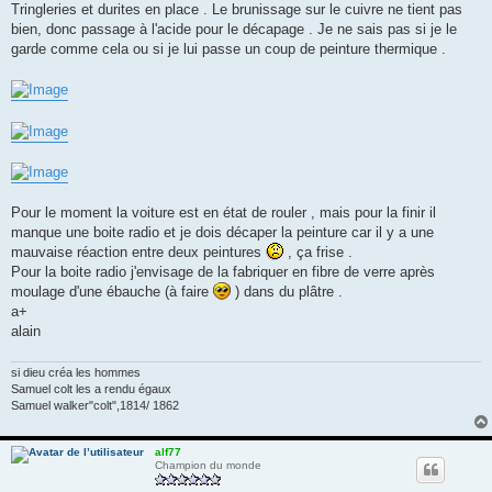
Tringleries et durites en place . Le brunissage sur le cuivre ne tient pas
a
g
bien, donc passage à l'acide pour le décapage . Je ne sais pas si je le
e
garde comme cela ou si je lui passe un coup de peinture thermique .
Pour le moment la voiture est en état de rouler , mais pour la finir il
manque une boite radio et je dois décaper la peinture car il y a une
mauvaise réaction entre deux peintures
, ça frise .
Pour la boite radio j'envisage de la fabriquer en fibre de verre après
moulage d'une ébauche (à faire
) dans du plâtre .
a+
alain
si dieu créa les hommes
Samuel colt les a rendu égaux
Samuel walker"colt",1814/ 1862
alf77
Champion du monde