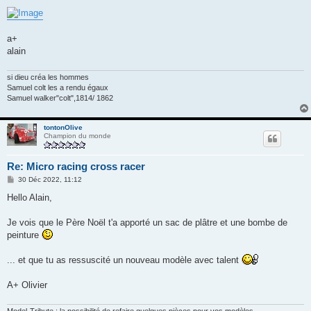
a+
alain
si dieu créa les hommes
Samuel colt les a rendu égaux
Samuel walker"colt",1814/ 1862
tontonOlive
Champion du monde
Re: Micro racing cross racer
M
30 Déc 2022, 11:12
e
s
Hello Alain,
s
a
g
Je vois que le Père Noël t'a apporté un sac de plâtre et une bombe de
e
peinture
... et que tu as ressuscité un nouveau modèle avec talent
A+ Olivier