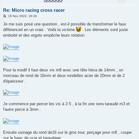
Re: Micro racing cross racer
M
19 Nov 2022, 18:30
e
s
Je me suis posé une question , est-il possible de transformer le faux
s
différenciel en un vrais . Voilà la victime
. Les éléments sont juste
a
g
emboité et des ergots empêche leurs rotation .
e
Pour la modif il faut deux vis m8 avec une tête héxa de 14mm , un
morceau de rond de 16mm et deux rondelles acier de 20mm et de 2
d'épaisseur .
Je commence par percer les vis à 2.5 , à la fin une sera taraudé m3 et
l'autre percé à 3mm .
Ensuite usinage du rond de16 sur le gros tour, perçage pour m8 , coupe
sur le banc de scie et taraudage .