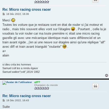
Re: Micro racing cross racer
M
18 Déc 2022, 16:36
e
s
Merci
s
Toutes les voiture que je restaure sont en état de rouler si j'ai moteur et
a
g
radio , mais très souvent elles vont sur l'étagère
. Pourtant , celle la je
e
voudrais la voir rouler car ma toute première rc était une micro racing
gazelle gti avec une mécanique identique mais sans différenciel et un
train avant rigide , j'en ai une neuve sur étagère ainsi qu'une réplique "alf"
avec diff et train avant triangulé "roulante"
.
a+
alain
si dieu créa les hommes
Samuel colt les a rendu égaux
Samuel walker"colt",1814/ 1862
alf77
Champion du monde
Re: Micro racing cross racer
M
18 Déc 2022, 16:43
e
s
Suite
s