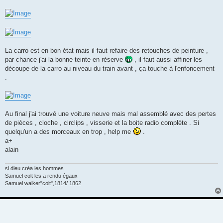
La carro est en bon état mais il faut refaire des retouches de peinture ,
par chance j'ai la bonne teinte en réserve
, il faut aussi affiner les
découpe de la carro au niveau du train avant , ça touche à l'enfoncement
.
Au final j'ai trouvé une voiture neuve mais mal assemblé avec des pertes
de pièces , cloche , circlips , visserie et la boite radio complète . Si
quelqu'un a des morceaux en trop , help me
.
a+
alain
si dieu créa les hommes
Samuel colt les a rendu égaux
Samuel walker"colt",1814/ 1862