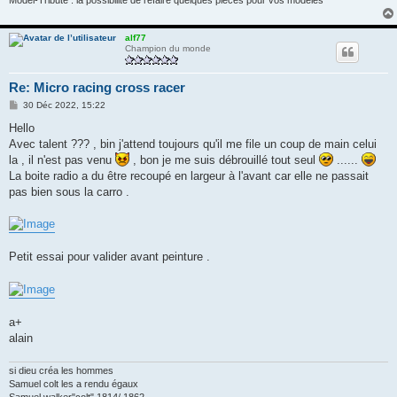
Model-Tribute : la possibilité de refaire quelques pièces pour vos modèles
alf77
Champion du monde
Re: Micro racing cross racer
M
30 Déc 2022, 15:22
e
s
Hello
s
Avec talent ??? , bin j'attend toujours qu'il me file un coup de main celui
a
g
la , il n'est pas venu
, bon je me suis débrouillé tout seul
......
e
La boite radio a du être recoupé en largeur à l'avant car elle ne passait
pas bien sous la carro .
Petit essai pour valider avant peinture .
a+
alain
si dieu créa les hommes
Samuel colt les a rendu égaux