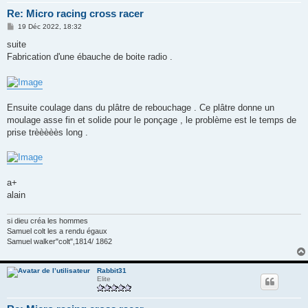
Re: Micro racing cross racer
M
19 Déc 2022, 18:32
e
s
suite
s
Fabrication d'une ébauche de boite radio .
a
g
e
Ensuite coulage dans du plâtre de rebouchage . Ce plâtre donne un
moulage asse fin et solide pour le ponçage , le problème est le temps de
prise trèèèèès long .
a+
alain
si dieu créa les hommes
Samuel colt les a rendu égaux
Samuel walker"colt",1814/ 1862
Rabbit31
Elite