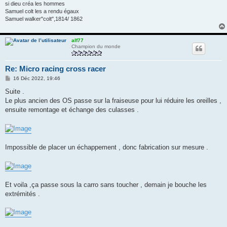
si dieu créa les hommes
Samuel colt les a rendu égaux
Samuel walker"colt",1814/ 1862
alf77
Champion du monde
Re: Micro racing cross racer
M
16 Déc 2022, 19:46
e
s
Suite .
s
Le plus ancien des OS passe sur la fraiseuse pour lui réduire les oreilles ,
a
g
ensuite remontage et échange des culasses .
e
Impossible de placer un échappement , donc fabrication sur mesure .
Et voila ,ça passe sous la carro sans toucher , demain je bouche les
extrémités .