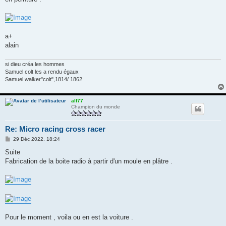
a+
alain
si dieu créa les hommes
Samuel colt les a rendu égaux
Samuel walker"colt",1814/ 1862
alf77
Champion du monde
Re: Micro racing cross racer
M
29 Déc 2022, 18:24
e
s
Suite
s
Fabrication de la boite radio à partir d'un moule en plâtre .
a
g
e
Pour le moment , voila ou en est la voiture .