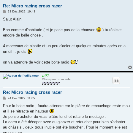
Re: Micro racing cross racer
M
23 Déc 2022, 19:43
e
s
Salut Alain
s
a
g
Bon comme d'habitude ( et je parle pas de la chanson
) tu réalises
e
encore de belle chose .
4 morceaux de plastic et un peu d'acier et quelques minutes après on a
un diff . je dis
on va attendre de voir cette boite radio
alf77
Champion du monde
Re: Micro racing cross racer
M
24 Déc 2022, 11:05
e
s
Pour la boite radio , faudra attendre car le plâtre de rebouchage reste mou
s
et il se rétracte en hauteur
a
g
Je pense acheter du vrais plâtre lundi et refaire le moulage .
e
La carro a été décaper avec du glanzer et retoucher pour bien s'adapter
au châssis , deux trous inutile ont été boucher . Pour le moment elle est
en peinture .