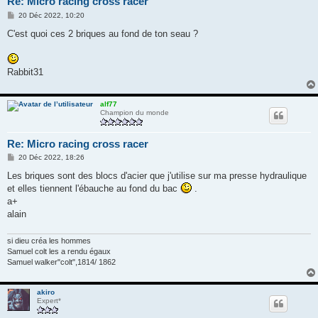
Re: Micro racing cross racer
M
20 Déc 2022, 10:20
e
s
C'est quoi ces 2 briques au fond de ton seau ?
s
a
g
e
Rabbit31
alf77
Champion du monde
Re: Micro racing cross racer
M
20 Déc 2022, 18:26
e
s
Les briques sont des blocs d'acier que j'utilise sur ma presse hydraulique
s
et elles tiennent l'ébauche au fond du bac
.
a
g
a+
e
alain
si dieu créa les hommes
Samuel colt les a rendu égaux
Samuel walker"colt",1814/ 1862
akiro
Expert*