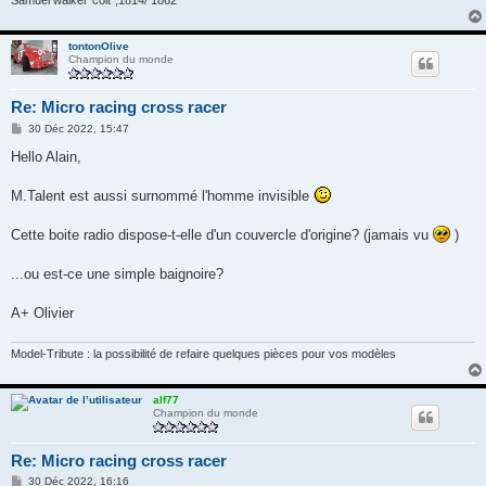
Samuel walker"colt",1814/ 1862
tontonOlive
Champion du monde
Re: Micro racing cross racer
M
30 Déc 2022, 15:47
e
s
Hello Alain,
s
a
g
M.Talent est aussi surnommé l'homme invisible
e
Cette boite radio dispose-t-elle d'un couvercle d'origine? (jamais vu
)
...ou est-ce une simple baignoire?
A+ Olivier
Model-Tribute : la possibilité de refaire quelques pièces pour vos modèles
alf77
Champion du monde
Re: Micro racing cross racer
M
30 Déc 2022, 16:16