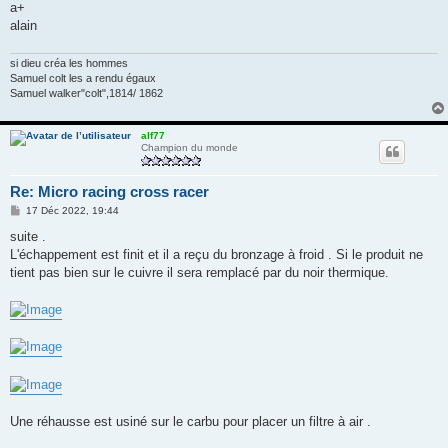
a+
alain
si dieu créa les hommes
Samuel colt les a rendu égaux
Samuel walker"colt",1814/ 1862
alf77
Champion du monde
Re: Micro racing cross racer
M
17 Déc 2022, 19:44
e
s
suite .
s
L'échappement est finit et il a reçu du bronzage à froid . Si le produit ne
a
g
tient pas bien sur le cuivre il sera remplacé par du noir thermique.
e
Une réhausse est usiné sur le carbu pour placer un filtre à air .