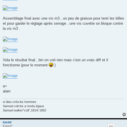
Assemblage final avec une vis m3 , un peu de graisse pour tenir les billes
et pour garder le réglage après serrage , une vis cuvette se bloque contre
la vis m3 .
Vola le résultat final , bin on voit rien mais c'est un vrais diff et il
fonctionne (pour le moment
)
a+
alain
si dieu créa les hommes
Samuel colt les a rendu égaux
Samuel walker"colt",1814/ 1862
Kiki69
Expert*