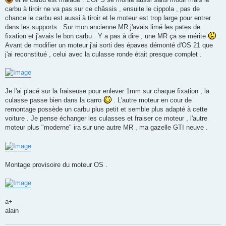
carbu à tiroir ne va pas sur ce châssis , ensuite le cippola , pas de
chance le carbu est aussi à tiroir et le moteur est trop large pour entrer
dans les supports . Sur mon ancienne MR j'avais limé les pates de
fixation et j'avais le bon carbu . Y a pas à dire , une MR ça se mérite
.
Avant de modifier un moteur j'ai sorti des épaves démonté d'OS 21 que
j'ai reconstitué , celui avec la culasse ronde était presque complet .
Je l'ai placé sur la fraiseuse pour enlever 1mm sur chaque fixation , la
culasse passe bien dans la carro
. L'autre moteur en cour de
remontage possède un carbu plus petit et semble plus adapté à cette
voiture . Je pense échanger les culasses et fraiser ce moteur , l'autre
moteur plus "moderne" ira sur une autre MR , ma gazelle GTI neuve .
Montage provisoire du moteur OS .
a+
alain