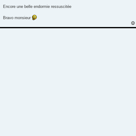
a
g
Encore une belle endormie ressuscitée
e
Bravo monsieur