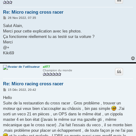
Re: Micro racing cross racer
M
26 Nov 2022, 07:35
e
s
Salut Alain,
s
Merci pour cette explication avec les photos.
a
g
Ça fonctionne réellement tu as testé sur ta voiture ?
e
Merci
@+
Kiki69
alf77
Champion du monde
Re: Micro racing cross racer
M
15 Déc 2022, 20:42
e
s
Hello
s
Suite de la restauration du cross racer . Gros problème , trouver un
a
g
moteur qui veux bien s'accoupler au châssis , bin pas simple
.J'ai
e
sorti un veco 21 en pièces , un OPS dans le même état , un cippola
master 4 en bon état (j'avais le même sur ma gazelle gti , même
mécanique que le cross racer) .J'ai fait l'essais du veco , il se monte bien
,mais problème pour placer un échappement , de toute façon je ne l'ai pas
et le carbu est malade . L'OPS se monte aussi sans modif mais le