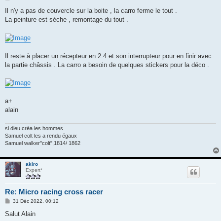
e
s
Il n'y a pas de couvercle sur la boite , la carro ferme le tout .
s
La peinture est sèche , remontage du tout .
a
g
e
Il reste à placer un récepteur en 2.4 et son interrupteur pour en finir avec
la partie châssis . La carro a besoin de quelques stickers pour la déco .
a+
alain
si dieu créa les hommes
Samuel colt les a rendu égaux
Samuel walker"colt",1814/ 1862
akiro
Expert*
Re: Micro racing cross racer
M
31 Déc 2022, 00:12
e
s
Salut Alain
s