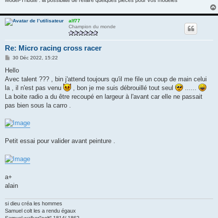
Model-Tribute : la possibilité de refaire quelques pièces pour vos modèles
alf77
Champion du monde
Re: Micro racing cross racer
M
30 Déc 2022, 15:22
e
s
Hello
s
Avec talent ??? , bin j'attend toujours qu'il me file un coup de main celui
a
g
la , il n'est pas venu
, bon je me suis débrouillé tout seul
......
e
La boite radio a du être recoupé en largeur à l'avant car elle ne passait
pas bien sous la carro .
Petit essai pour valider avant peinture .
a+
alain
si dieu créa les hommes
Samuel colt les a rendu égaux