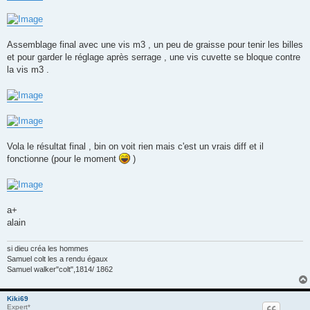
Assemblage final avec une vis m3 , un peu de graisse pour tenir les billes
et pour garder le réglage après serrage , une vis cuvette se bloque contre
la vis m3 .
Vola le résultat final , bin on voit rien mais c'est un vrais diff et il
fonctionne (pour le moment
)
a+
alain
si dieu créa les hommes
Samuel colt les a rendu égaux
Samuel walker"colt",1814/ 1862
Kiki69
Expert*