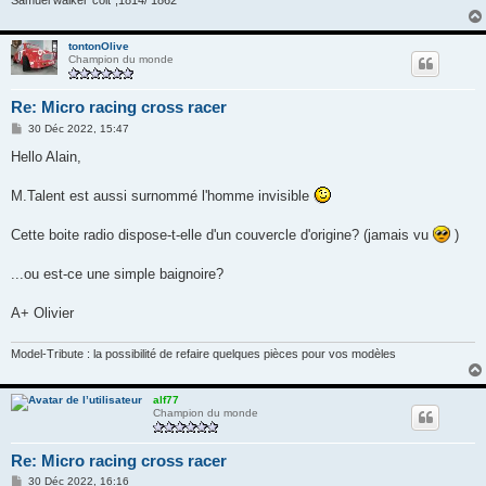
Samuel walker"colt",1814/ 1862
tontonOlive
Champion du monde
Re: Micro racing cross racer
M
30 Déc 2022, 15:47
e
s
Hello Alain,
s
a
g
M.Talent est aussi surnommé l'homme invisible
e
Cette boite radio dispose-t-elle d'un couvercle d'origine? (jamais vu
)
...ou est-ce une simple baignoire?
A+ Olivier
Model-Tribute : la possibilité de refaire quelques pièces pour vos modèles
alf77
Champion du monde
Re: Micro racing cross racer
M
30 Déc 2022, 16:16