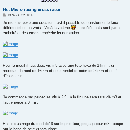
Re: Micro racing cross racer
M
19 Nov 2022, 18:30
e
s
Je me suis posé une question , est-il possible de transformer le faux
s
différenciel en un vrais . Voilà la victime
. Les éléments sont juste
a
g
emboité et des ergots empêche leurs rotation .
e
Pour la modif il faut deux vis m8 avec une tête héxa de 14mm , un
morceau de rond de 16mm et deux rondelles acier de 20mm et de 2
d'épaisseur .
Je commence par percer les vis à 2.5 , à la fin une sera taraudé m3 et
l'autre percé à 3mm .
Ensuite usinage du rond de16 sur le gros tour, perçage pour m8 , coupe
sur le banc de scie et taraudage .