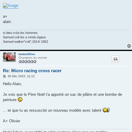
a+
alain
si dieu créa les hommes
Samuel colt les a rendu égaux
Samuel walker"colt",1814/ 1862
tontonOlive
Champion du monde
Re: Micro racing cross racer
M
30 Déc 2022, 11:12
e
s
Hello Alain,
s
a
g
Je vois que le Père Noël t'a apporté un sac de plâtre et une bombe de
e
peinture
... et que tu as ressuscité un nouveau modèle avec talent
A+ Olivier