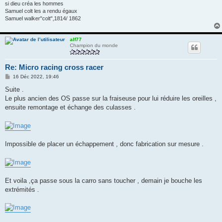
si dieu créa les hommes
Samuel colt les a rendu égaux
Samuel walker"colt",1814/ 1862
alf77
Champion du monde
Re: Micro racing cross racer
M
16 Déc 2022, 19:46
e
s
Suite .
s
Le plus ancien des OS passe sur la fraiseuse pour lui réduire les oreilles ,
a
g
ensuite remontage et échange des culasses .
e
Impossible de placer un échappement , donc fabrication sur mesure .
Et voila ,ça passe sous la carro sans toucher , demain je bouche les
extrémités .