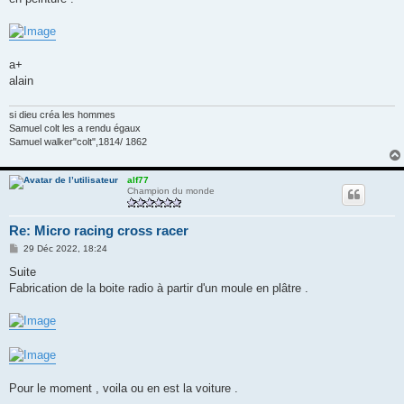
a+
alain
si dieu créa les hommes
Samuel colt les a rendu égaux
Samuel walker"colt",1814/ 1862
alf77
Champion du monde
Re: Micro racing cross racer
M
29 Déc 2022, 18:24
e
s
Suite
s
Fabrication de la boite radio à partir d'un moule en plâtre .
a
g
e
Pour le moment , voila ou en est la voiture .