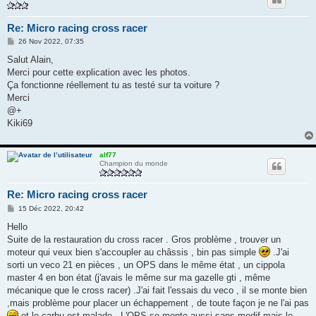
Re: Micro racing cross racer
M
26 Nov 2022, 07:35
e
s
Salut Alain,
s
Merci pour cette explication avec les photos.
a
g
Ça fonctionne réellement tu as testé sur ta voiture ?
e
Merci
@+
Kiki69
alf77
Champion du monde
Re: Micro racing cross racer
M
15 Déc 2022, 20:42
e
s
Hello
s
Suite de la restauration du cross racer . Gros problème , trouver un
a
g
moteur qui veux bien s'accoupler au châssis , bin pas simple
.J'ai
e
sorti un veco 21 en pièces , un OPS dans le même état , un cippola
master 4 en bon état (j'avais le même sur ma gazelle gti , même
mécanique que le cross racer) .J'ai fait l'essais du veco , il se monte bien
,mais problème pour placer un échappement , de toute façon je ne l'ai pas
et le carbu est malade . L'OPS se monte aussi sans modif mais le