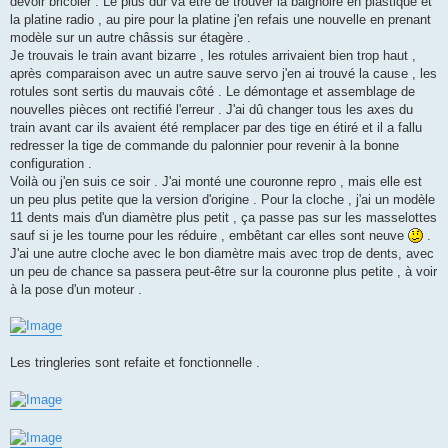
devoir bricoler . Le plus dur va être de trouver la baignoire en plastique et
la platine radio , au pire pour la platine j'en refais une nouvelle en prenant
modèle sur un autre châssis sur étagère .
Je trouvais le train avant bizarre , les rotules arrivaient bien trop haut ,
après comparaison avec un autre sauve servo j'en ai trouvé la cause , les
rotules sont sertis du mauvais côté . Le démontage et assemblage de
nouvelles pièces ont rectifié l'erreur . J'ai dû changer tous les axes du
train avant car ils avaient été remplacer par des tige en étiré et il a fallu
redresser la tige de commande du palonnier pour revenir à la bonne
configuration .
Voilà ou j'en suis ce soir . J'ai monté une couronne repro , mais elle est
un peu plus petite que la version d'origine . Pour la cloche , j'ai un modèle
11 dents mais d'un diamètre plus petit , ça passe pas sur les masselottes
sauf si je les tourne pour les réduire , embêtant car elles sont neuve
.
J'ai une autre cloche avec le bon diamètre mais avec trop de dents, avec
un peu de chance sa passera peut-être sur la couronne plus petite , à voir
à la pose d'un moteur .
Les tringleries sont refaite et fonctionnelle .