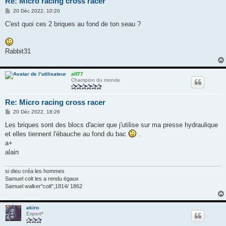
Re: Micro racing cross racer
M
20 Déc 2022, 10:20
e
s
C'est quoi ces 2 briques au fond de ton seau ?
s
a
g
e
Rabbit31
alf77
Champion du monde
Re: Micro racing cross racer
M
20 Déc 2022, 18:26
e
s
Les briques sont des blocs d'acier que j'utilise sur ma presse hydraulique
s
et elles tiennent l'ébauche au fond du bac
.
a
g
a+
e
alain
si dieu créa les hommes
Samuel colt les a rendu égaux
Samuel walker"colt",1814/ 1862
akiro
Expert*