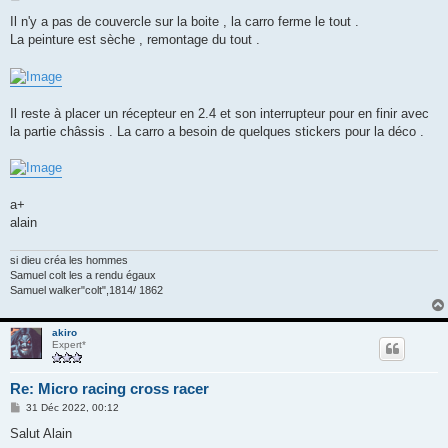
e
s
Il n'y a pas de couvercle sur la boite , la carro ferme le tout .
s
La peinture est sèche , remontage du tout .
a
g
e
Il reste à placer un récepteur en 2.4 et son interrupteur pour en finir avec
la partie châssis . La carro a besoin de quelques stickers pour la déco .
a+
alain
si dieu créa les hommes
Samuel colt les a rendu égaux
Samuel walker"colt",1814/ 1862
akiro
Expert*
Re: Micro racing cross racer
M
31 Déc 2022, 00:12
e
s
Salut Alain
s