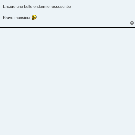
a
g
Encore une belle endormie ressuscitée
e
Bravo monsieur