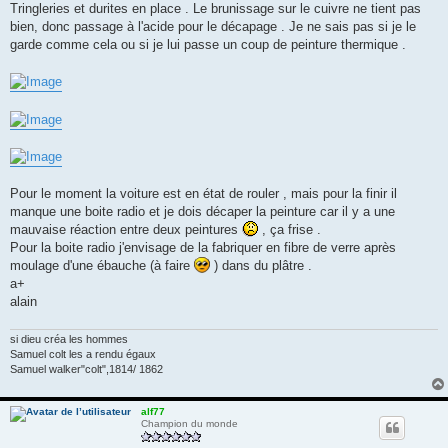
Tringleries et durites en place . Le brunissage sur le cuivre ne tient pas
a
g
bien, donc passage à l'acide pour le décapage . Je ne sais pas si je le
e
garde comme cela ou si je lui passe un coup de peinture thermique .
Pour le moment la voiture est en état de rouler , mais pour la finir il
manque une boite radio et je dois décaper la peinture car il y a une
mauvaise réaction entre deux peintures
, ça frise .
Pour la boite radio j'envisage de la fabriquer en fibre de verre après
moulage d'une ébauche (à faire
) dans du plâtre .
a+
alain
si dieu créa les hommes
Samuel colt les a rendu égaux
Samuel walker"colt",1814/ 1862
alf77
Champion du monde