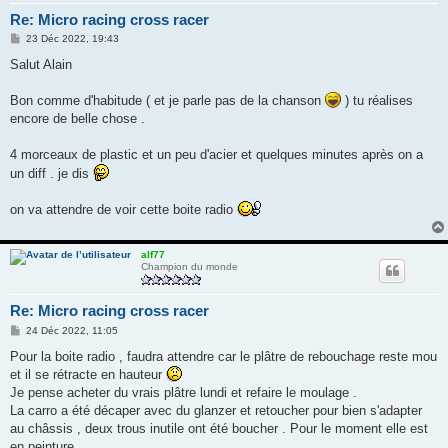
Re: Micro racing cross racer
M
23 Déc 2022, 19:43
e
s
Salut Alain
s
a
g
Bon comme d'habitude ( et je parle pas de la chanson
) tu réalises
e
encore de belle chose .
4 morceaux de plastic et un peu d'acier et quelques minutes après on a
un diff . je dis
on va attendre de voir cette boite radio
alf77
Champion du monde
Re: Micro racing cross racer
M
24 Déc 2022, 11:05
e
s
Pour la boite radio , faudra attendre car le plâtre de rebouchage reste mou
s
et il se rétracte en hauteur
a
g
Je pense acheter du vrais plâtre lundi et refaire le moulage .
e
La carro a été décaper avec du glanzer et retoucher pour bien s'adapter
au châssis , deux trous inutile ont été boucher . Pour le moment elle est
en peinture .