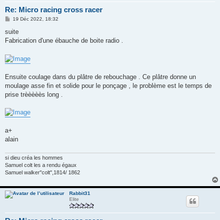
Re: Micro racing cross racer
M
19 Déc 2022, 18:32
e
s
suite
s
Fabrication d'une ébauche de boite radio .
a
g
e
Ensuite coulage dans du plâtre de rebouchage . Ce plâtre donne un
moulage asse fin et solide pour le ponçage , le problème est le temps de
prise trèèèèès long .
a+
alain
si dieu créa les hommes
Samuel colt les a rendu égaux
Samuel walker"colt",1814/ 1862
Rabbit31
Elite