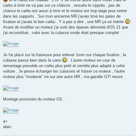
carbu à tiroir ne va pas sur ce châssis , ensuite le cippola , pas de
chance le carbu est aussi à tiroir et le moteur est trop large pour entrer
dans les supports . Sur mon ancienne MR j'avais limé les pates de
fixation et j'avais le bon carbu . Y a pas à dire , une MR ça se mérite
.
Avant de modifier un moteur j'ai sorti des épaves démonté d'OS 21 que
j'ai reconstitué , celui avec la culasse ronde était presque complet .
Je l'ai placé sur la fraiseuse pour enlever 1mm sur chaque fixation , la
culasse passe bien dans la carro
. L'autre moteur en cour de
remontage possède un carbu plus petit et semble plus adapté à cette
voiture . Je pense échanger les culasses et fraiser ce moteur , l'autre
moteur plus "moderne" ira sur une autre MR , ma gazelle GTI neuve .
Montage provisoire du moteur OS .
a+
alain