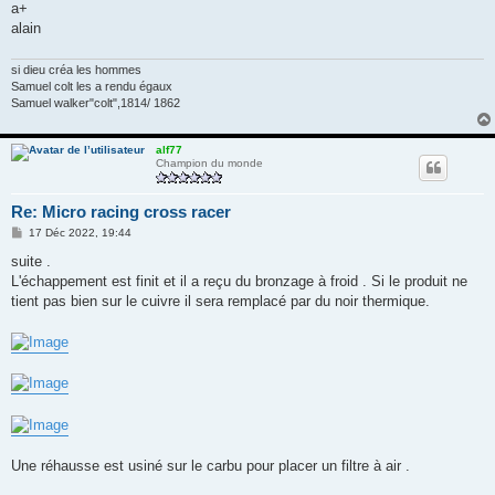
a+
alain
si dieu créa les hommes
Samuel colt les a rendu égaux
Samuel walker"colt",1814/ 1862
alf77
Champion du monde
Re: Micro racing cross racer
M
17 Déc 2022, 19:44
e
s
suite .
s
L'échappement est finit et il a reçu du bronzage à froid . Si le produit ne
a
g
tient pas bien sur le cuivre il sera remplacé par du noir thermique.
e
Une réhausse est usiné sur le carbu pour placer un filtre à air .