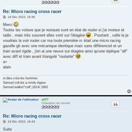
Re: Micro racing cross racer
M
18 Déc 2022, 16:36
e
s
Merci
s
Toutes les voiture que je restaure sont en état de rouler si j'ai moteur et
a
g
radio , mais très souvent elles vont sur l'étagère
. Pourtant , celle la je
e
voudrais la voir rouler car ma toute première rc était une micro racing
gazelle gti avec une mécanique identique mais sans différenciel et un
train avant rigide , j'en ai une neuve sur étagère ainsi qu'une réplique "alf"
avec diff et train avant triangulé "roulante"
.
a+
alain
si dieu créa les hommes
Samuel colt les a rendu égaux
Samuel walker"colt",1814/ 1862
alf77
Champion du monde
Re: Micro racing cross racer
M
18 Déc 2022, 16:43
e
s
Suite
s