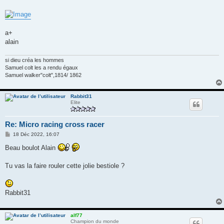
a+
alain
si dieu créa les hommes
Samuel colt les a rendu égaux
Samuel walker"colt",1814/ 1862
Rabbit31
Elite
Re: Micro racing cross racer
M
18 Déc 2022, 16:07
e
s
Beau boulot Alain
s
a
g
Tu vas la faire rouler cette jolie bestiole ?
e
Rabbit31
alf77
Champion du monde