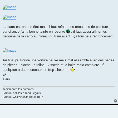
La carro est en bon état mais il faut refaire des retouches de peinture ,
par chance j'ai la bonne teinte en réserve
, il faut aussi affiner les
découpe de la carro au niveau du train avant , ça touche à l'enfoncement
.
Au final j'ai trouvé une voiture neuve mais mal assemblé avec des pertes
de pièces , cloche , circlips , visserie et la boite radio complète . Si
quelqu'un a des morceaux en trop , help me
.
a+
alain
si dieu créa les hommes
Samuel colt les a rendu égaux
Samuel walker"colt",1814/ 1862