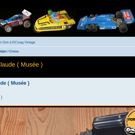
un Don à RCmag Vintage
djet / Cross
Claude ( Musée )
he avancée
ude ( Musée )
 )