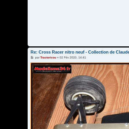
Re: Cross Racer nitro neuf - Collection de Claud
M
par
Tractoricou
»
02 Fév 2020, 14:41
e
s
s
a
g
e