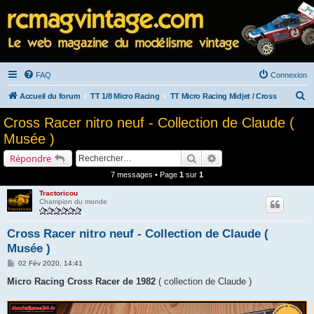
FAQ
Connexion
R
Accueil du forum
TT 1/8 Micro Racing
TT Micro Racing Midjet / Cross
e
Cross Racer nitro neuf - Collection de Claude (
c
Musée )
h
Rechercher
Recherche avancée
Répondre
e
7 messages • Page
1
sur
1
r
Tractoricou
c
Champion du monde
h
e
Cross Racer nitro neuf - Collection de Claude (
Musée )
r
M
02 Fév 2020, 14:41
e
s
Micro Racing Cross Racer de 1982
( collection de Claude )
s
a
g
e