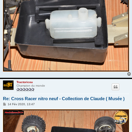
Tractoricou
Champion du monde
Re: Cross Racer nitro neuf - Collection de Claude ( Musée )
M
14 Fév 2020, 13:47
e
s
s
a
g
e