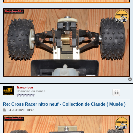
Tractoricou
Champion du monde
Re: Cross Racer nitro neuf - Collection de Claude ( Musée )
M
04 Juil 2020, 10:45
e
s
s
a
g
e