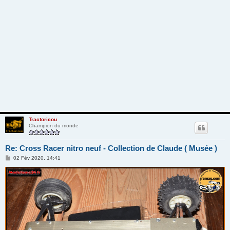
Tractoricou
Champion du monde
Re: Cross Racer nitro neuf - Collection de Claude ( Musée )
M
02 Fév 2020, 14:41
e
s
s
a
g
e