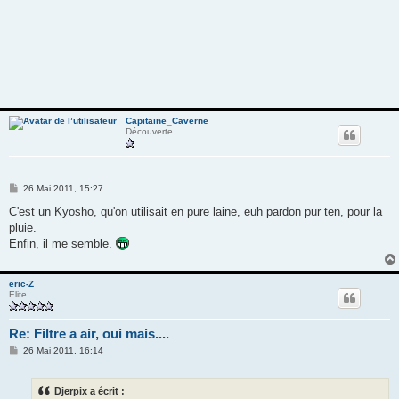
Capitaine_Caverne
Découverte
M
26 Mai 2011, 15:27
e
s
C'est un Kyosho, qu'on utilisait en pure laine, euh pardon pur ten, pour la
s
pluie.
a
g
Enfin, il me semble.
e
eric-Z
Elite
Re: Filtre a air, oui mais....
M
26 Mai 2011, 16:14
e
s
s
Djerpix a écrit :
a