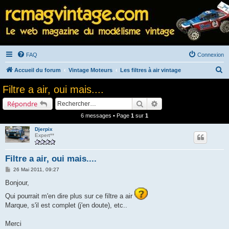
FAQ
Connexion
R
Accueil du forum
Vintage Moteurs
Les filtres à air vintage
e
Filtre a air, oui mais....
c
Rechercher
Recherche avancée
Répondre
h
6 messages • Page
1
sur
1
e
Djerpix
r
Expert**
c
h
Filtre a air, oui mais....
e
M
26 Mai 2011, 09:27
e
r
s
Bonjour,
s
a
Qui pourrait m'en dire plus sur ce filtre a air
g
Marque, s'il est complet (j'en doute), etc..
e
Merci