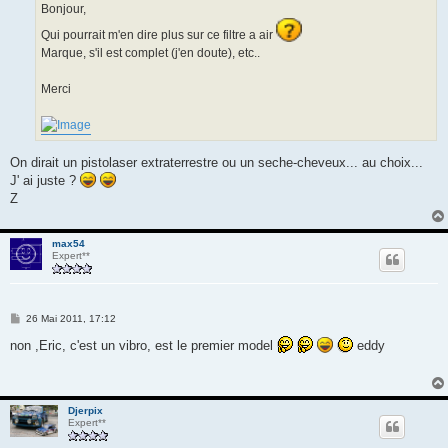
g
Bonjour,
e
Qui pourrait m'en dire plus sur ce filtre a air
Marque, s'il est complet (j'en doute), etc..
Merci
On dirait un pistolaser extraterrestre ou un seche-cheveux... au choix...
J' ai juste ?
Z
max54
Expert**
M
26 Mai 2011, 17:12
e
s
non ,Eric, c'est un vibro, est le premier model
eddy
s
a
g
e
Djerpix
Expert**