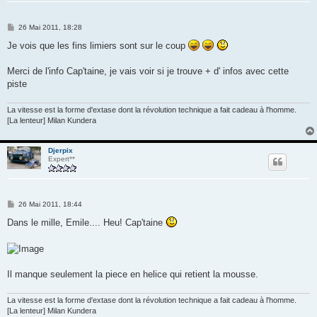
M
26 Mai 2011, 18:28
e
s
Je vois que les fins limiers sont sur le coup
s
a
g
Merci de l'info Cap'taine, je vais voir si je trouve + d' infos avec cette
e
piste
La vitesse est la forme d'extase dont la révolution technique a fait cadeau à l'homme.
[La lenteur] Milan Kundera
Djerpix
Expert**
M
26 Mai 2011, 18:44
e
s
Dans le mille, Emile.... Heu! Cap'taine
s
a
g
e
Il manque seulement la piece en helice qui retient la mousse.
La vitesse est la forme d'extase dont la révolution technique a fait cadeau à l'homme.
[La lenteur] Milan Kundera