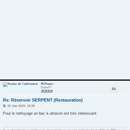
RCPaper
Expert**
Re: Réservoir SERPENT (Restauration)
M
01 Juin 2025, 16:35
e
s
Pour le nettoyage un bac à ultrason est très intéressant.
s
a
g
e