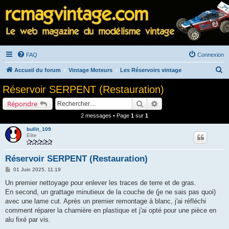
FAQ
Connexion
R
Accueil du forum
Vintage Moteurs
Les Réservoirs vintage
e
Réservoir SERPENT (Restauration)
c
Rechercher
Recherche avancée
Répondre
h
2 messages • Page
1
sur
1
e
bullit_109
r
Elite
c
h
Réservoir SERPENT (Restauration)
e
M
01 Juin 2025, 11:19
e
r
s
Un premier nettoyage pour enlever les traces de terre et de gras.
s
En second, un grattage minutieux de la couche de (je ne sais pas quoi)
a
g
avec une lame cut. Après un premier remontage à blanc, j'ai réfléchi
e
comment réparer la charnière en plastique et j'ai opté pour une pièce en
alu fixé par vis.