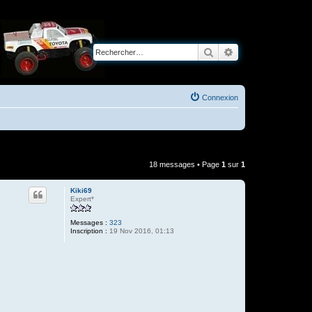
Rechercher
Recherche avancé
Connexion
18 messages • Page
1
sur
1
Kiki69
Expert*
Messages :
323
Inscription :
19 Nov 2016, 01:13