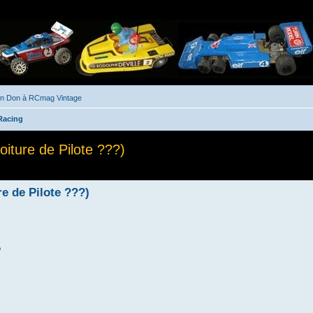
un Don à RCmag Vintage
 Racing
iture de Pilote ???)
he avancée
re de Pilote ???)
?