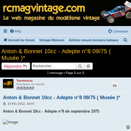
FAQ
Connexion
R
Accueil du forum
Vintage Moteurs
Articles revues moteurs bateaux
e
Anton & Bonnet 10cc - Adepte n°8 09/75 (
c
Musée )*
h
Rechercher
Recherche avancée
Répondre
e
1 message • Page
1
sur
1
r
Tractoricou
c
Champion du monde
h
e
Anton & Bonnet 10cc - Adepte n°8 09/75 ( Musée )*
r
M
15 Fév 2012, 18:07
e
s
Anton & Bonnet 10cc - Adepte n°8 de septembre 1975
s
a
g
e