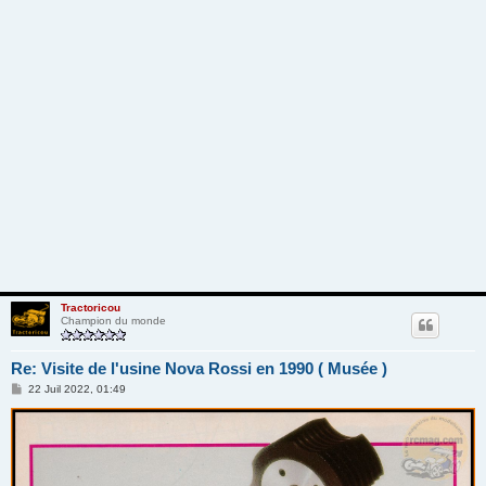
Tractoricou
Champion du monde
Re: Visite de l'usine Nova Rossi en 1990 ( Musée )
M
22 Juil 2022, 01:49
e
s
s
a
g
e