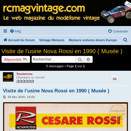
FAQ
Connexion
R
Accueil du forum
Vintage Moteurs
Moteurs voitures divers Europe
e
Visite de l'usine Nova Rossi en 1990 ( Musée )
c
Rechercher
Recherche avancée
Répondre
h
5 messages • Page
1
sur
1
e
Tractoricou
r
Champion du monde
c
h
Visite de l'usine Nova Rossi en 1990 ( Musée )
e
M
28 Nov 2020, 14:03
e
r
s
s
a
g
e