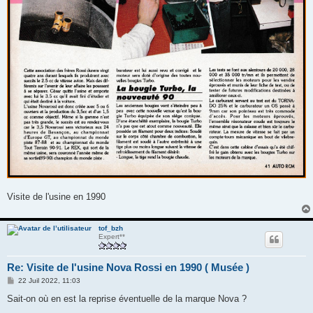
Visite de l'usine en 1990
tof_bzh
Expert**
Re: Visite de l'usine Nova Rossi en 1990 ( Musée )
M
22 Juil 2022, 11:03
e
s
Sait-on où en est la reprise éventuelle de la marque Nova ?
s