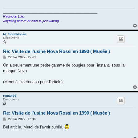
a
g
e
___________________________________________________
Racing is Life.
Anything before or after is just waiting.
Mr. Screwloose
Découverte
Re: Visite de l'usine Nova Rossi en 1990 ( Musée )
M
22 Juil 2022, 15:43
e
s
On a seulement une petite gamme de bougies pour l'instant, sous la
s
marque Nova
a
g
e
(Merci à Tractoricou pour l'article)
romax66
Découverte
Re: Visite de l'usine Nova Rossi en 1990 ( Musée )
M
22 Juil 2022, 17:36
e
s
Bel article. Merci de l'avoir publié.
s
a
g