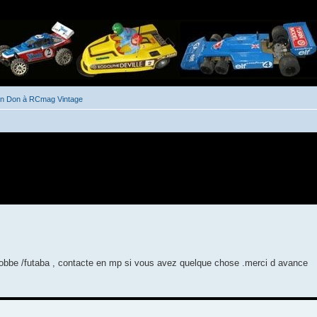
un Don à RCmag Vintage
he avancée
robbe /futaba , contacte en mp si vous avez quelque chose .merci d avance