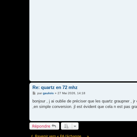
Re: quartz en 72 mhz
M
par
gaulois
»
27 Mai 2026, 14:18
e
s
bonjour , j ai oublie de préciser que les quartz graupner , jr
s
,en simple conversion. jl est évident que cela n est pas gra
a
g
e
Répondre
Revenir vers « PA j'échange .... »