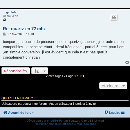
gaulois
Découverte
Re: quartz en 72 mhz
M
27 Mai 2026, 14:18
e
s
bonjour , j ai oublie de préciser que les quartz graupner , jr et autres sont
s
compatibles. le principe étant : demi fréquence , partiel 3 ,ceci pour l am
a
g
,en simple conversion. jl est évident que cela n est pas gratuit .
e
cordialement christian
Répondre
2 messages • Page
1
sur
1
Atteindre
QUI EST EN LIGNE ?
Utilisateurs parcourant ce forum : Aucun utilisateur inscrit et 1 invité
Accueil du forum
L’équipe
Développé par
phpBB
® Forum Software © phpBB Limited
Traduction française officielle
©
Maël Soucaze