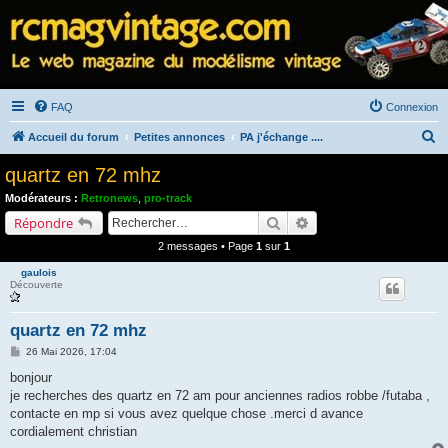
FAQ
Connexion
R
Accueil du forum
Petites annonces
PA j'échange ....
e
quartz en 72 mhz
c
Modérateurs :
Retronews
,
pro-track
h
Rechercher
Recherche avancée
Répondre
e
2 messages • Page
1
sur
1
r
gaulois
c
Découverte
h
quartz en 72 mhz
e
M
26 Mai 2026, 17:04
r
e
s
bonjour
s
je recherches des quartz en 72 am pour anciennes radios robbe /futaba ,
a
g
contacte en mp si vous avez quelque chose .merci d avance
e
cordialement christian