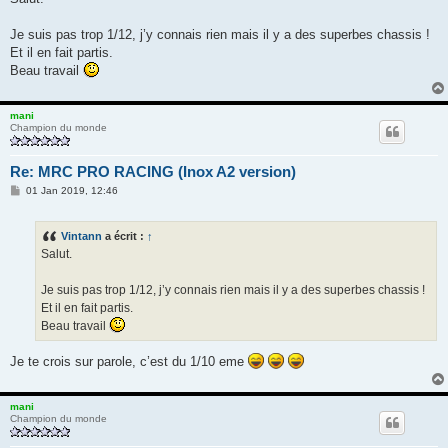
s
a
g
Je suis pas trop 1/12, j’y connais rien mais il y a des superbes chassis !
e
Et il en fait partis.
Beau travail
mani
Champion du monde
Re: MRC PRO RACING (Inox A2 version)
M
01 Jan 2019, 12:46
e
s
s
Vintann
a écrit :
↑
a
g
Salut.
e
Je suis pas trop 1/12, j’y connais rien mais il y a des superbes chassis !
Et il en fait partis.
Beau travail
Je te crois sur parole, c’est du 1/10 eme
mani
Champion du monde