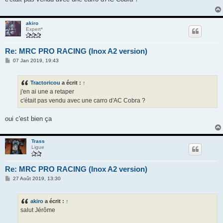
a
g
e
akiro
Expert*
Re: MRC PRO RACING (Inox A2 version)
M
07 Jan 2019, 19:43
e
s
s
Tractoricou
a écrit :
↑
a
g
j'en ai une a retaper
e
c'était pas vendu avec une carro d'AC Cobra ?
oui c'est bien ça
Trass
Ligue
Re: MRC PRO RACING (Inox A2 version)
M
27 Août 2019, 13:30
e
s
s
akiro
a écrit :
↑
a
g
salut Jérôme
e