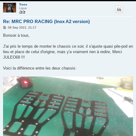
Trass
Ligue
Re: MRC PRO RACING (Inox A2 version)
M
08 Sep 2021, 21:17
e
s
Bonsoir à tous,
s
a
g
J'ai pris le temps de monter le chassis ce soir, il s'ajuste quasi pile-poil en
e
lieu et place de celui d'origine, mais y'a vraiment rien à redire, Merci
JULEO68 !!!
Voici la différence entre les deux chassis: