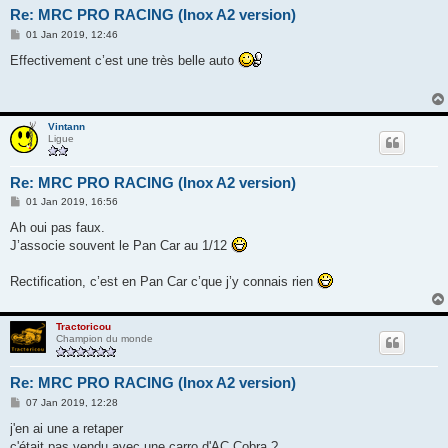
Re: MRC PRO RACING (Inox A2 version)
M
01 Jan 2019, 12:46
e
s
Effectivement c’est une très belle auto
s
a
g
e
Vintann
Ligue
Re: MRC PRO RACING (Inox A2 version)
M
01 Jan 2019, 16:56
e
s
Ah oui pas faux.
s
J’associe souvent le Pan Car au 1/12
a
g
e
Rectification, c’est en Pan Car c’que j’y connais rien
Tractoricou
Champion du monde
Re: MRC PRO RACING (Inox A2 version)
M
07 Jan 2019, 12:28
e
s
j'en ai une a retaper
s
c'était pas vendu avec une carro d'AC Cobra ?