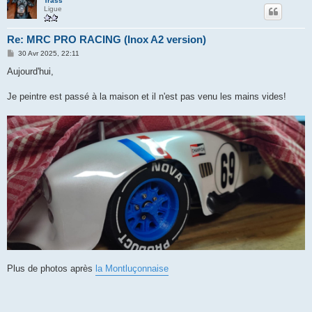
Trass
Ligue
Re: MRC PRO RACING (Inox A2 version)
M
30 Avr 2025, 22:11
e
s
Aujourd'hui,
s
a
g
Je peintre est passé à la maison et il n'est pas venu les mains vides!
e
Plus de photos après
la Montluçonnaise