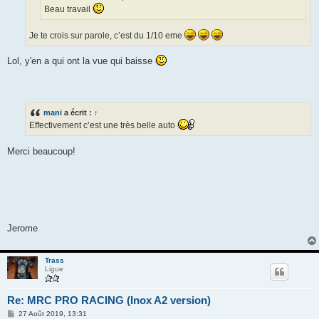
Beau travail
Je te crois sur parole, c’est du 1/10 eme
Lol, y'en a qui ont la vue qui baisse
mani
a écrit :
↑
Effectivement c’est une très belle auto
Merci beaucoup!
Jerome
Trass
Ligue
Re: MRC PRO RACING (Inox A2 version)
M
27 Août 2019, 13:31