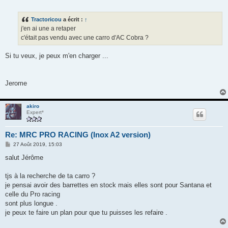
e
s
s
Tractoricou
a écrit :
↑
a
g
j'en ai une a retaper
e
c'était pas vendu avec une carro d'AC Cobra ?
Si tu veux, je peux m'en charger ...
Jerome
akiro
Expert*
Re: MRC PRO RACING (Inox A2 version)
M
27 Août 2019, 15:03
e
s
salut Jérôme
s
a
g
tjs à la recherche de ta carro ?
e
je pensai avoir des barrettes en stock mais elles sont pour Santana et
celle du Pro racing
sont plus longue .
je peux te faire un plan pour que tu puisses les refaire .