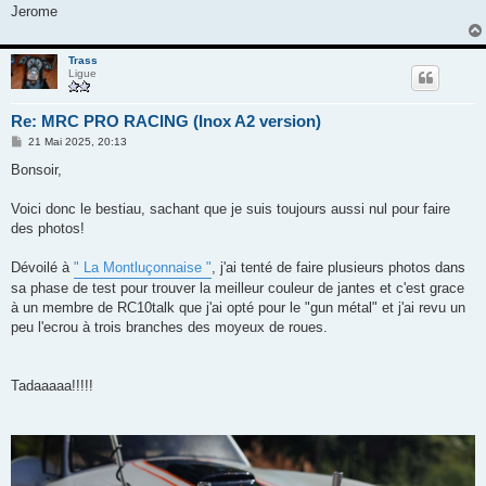
Jerome
Trass
Ligue
Re: MRC PRO RACING (Inox A2 version)
M
21 Mai 2025, 20:13
e
s
Bonsoir,
s
a
g
Voici donc le bestiau, sachant que je suis toujours aussi nul pour faire
e
des photos!
Dévoilé à
" La Montluçonnaise "
, j'ai tenté de faire plusieurs photos dans
sa phase de test pour trouver la meilleur couleur de jantes et c'est grace
à un membre de RC10talk que j'ai opté pour le "gun métal" et j'ai revu un
peu l'ecrou à trois branches des moyeux de roues.
Tadaaaaa!!!!!