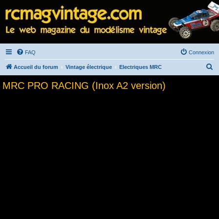
FAQ
Connexion
R
Accueil du forum
Vintage électrique
Electriques MRC
e
MRC PRO RACING (Inox A2 version)
c
h
e
r
c
h
e
r