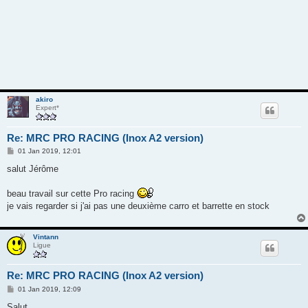
akiro
Expert*
Re: MRC PRO RACING (Inox A2 version)
M
01 Jan 2019, 12:01
e
s
salut Jérôme
s
a
g
beau travail sur cette Pro racing
e
je vais regarder si j'ai pas une deuxième carro et barrette en stock
Vintann
Ligue
Re: MRC PRO RACING (Inox A2 version)
M
01 Jan 2019, 12:09
e
s
Salut.