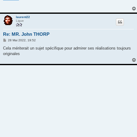
a
g
e
laurent22
Ligue
Re: MR. John THORP
M
28 Mai 2022, 19:52
e
s
Cela mériterait un sujet spécifique pour admirer ses réalisations toujours
s
originales
a
g
e