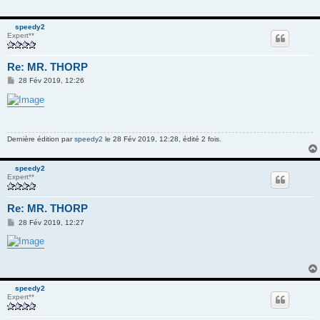
speedy2
Expert**
Re: MR. THORP
M
28 Fév 2019, 12:26
e
s
s
a
g
e
Dernière édition par
speedy2
le 28 Fév 2019, 12:28, édité 2 fois.
speedy2
Expert**
Re: MR. THORP
M
28 Fév 2019, 12:27
e
s
s
a
g
e
speedy2
Expert**