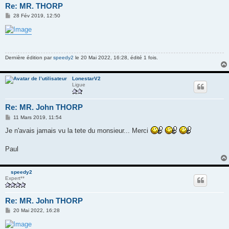
Re: MR. THORP
M
28 Fév 2019, 12:50
e
s
s
a
g
e
Dernière édition par
speedy2
le 20 Mai 2022, 16:28, édité 1 fois.
LonestarV2
Ligue
Re: MR. John THORP
M
11 Mars 2019, 11:54
e
s
Je n'avais jamais vu la tete du monsieur... Merci
s
a
g
Paul
e
speedy2
Expert**
Re: MR. John THORP
M
20 Mai 2022, 16:28
e
s
s