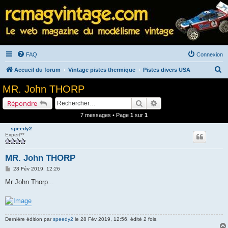
FAQ
Connexion
R
Accueil du forum
Vintage pistes thermique
Pistes divers USA
e
MR. John THORP
c
Rechercher
Recherche avancée
Répondre
h
7 messages • Page
1
sur
1
e
speedy2
r
Expert**
c
h
MR. John THORP
e
M
28 Fév 2019, 12:26
e
r
s
Mr John Thorp...
s
a
g
e
Dernière édition par
speedy2
le 28 Fév 2019, 12:56, édité 2 fois.