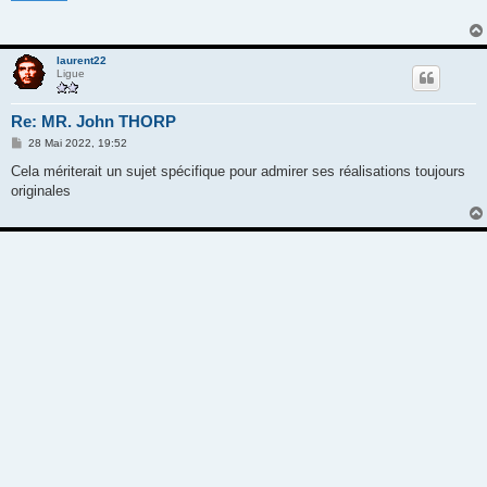
a
g
e
laurent22
Ligue
Re: MR. John THORP
M
28 Mai 2022, 19:52
e
s
Cela mériterait un sujet spécifique pour admirer ses réalisations toujours
s
originales
a
g
e