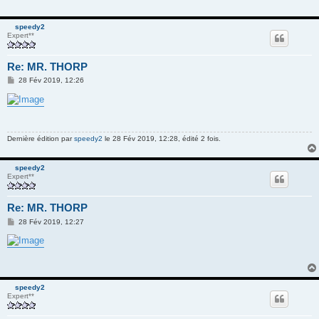
speedy2
Expert**
Re: MR. THORP
M
28 Fév 2019, 12:26
e
s
s
a
g
e
Dernière édition par
speedy2
le 28 Fév 2019, 12:28, édité 2 fois.
speedy2
Expert**
Re: MR. THORP
M
28 Fév 2019, 12:27
e
s
s
a
g
e
speedy2
Expert**