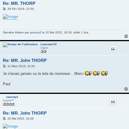
Re: MR. THORP
M
28 Fév 2019, 12:50
e
s
s
a
g
e
Dernière édition par
speedy2
le 20 Mai 2022, 16:28, édité 1 fois.
LonestarV2
Ligue
Re: MR. John THORP
M
11 Mars 2019, 11:54
e
s
Je n'avais jamais vu la tete du monsieur... Merci
s
a
g
Paul
e
speedy2
Expert**
Re: MR. John THORP
M
20 Mai 2022, 16:28
e
s
s