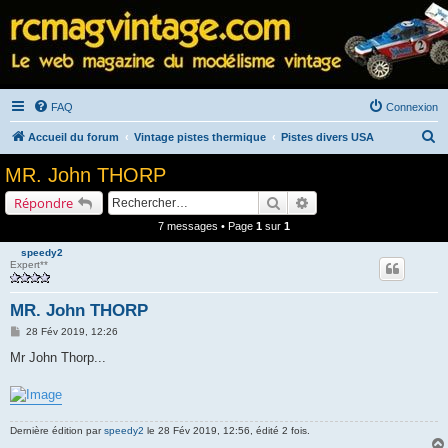
FAQ
Connexion
R
Accueil du forum
Vintage pistes thermique
Pistes divers USA
e
MR. John THORP
c
Rechercher
Recherche avancée
Répondre
h
7 messages • Page
1
sur
1
e
speedy2
r
Expert**
c
h
MR. John THORP
e
M
28 Fév 2019, 12:26
e
r
s
Mr John Thorp...
s
a
g
e
Dernière édition par
speedy2
le 28 Fév 2019, 12:56, édité 2 fois.