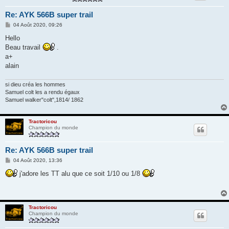
Re: AYK 566B super trail
M
04 Août 2020, 09:26
e
s
Hello
s
Beau travail
.
a
g
a+
e
alain
si dieu créa les hommes
Samuel colt les a rendu égaux
Samuel walker"colt",1814/ 1862
Tractoricou
Champion du monde
Re: AYK 566B super trail
M
04 Août 2020, 13:36
e
s
j'adore les TT alu que ce soit 1/10 ou 1/8
s
a
g
e
Tractoricou
Champion du monde