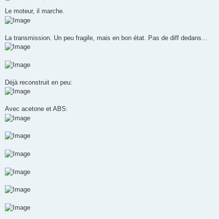
e
s
Le moteur, il marche.
s
a
g
e
La transmission. Un peu fragile, mais en bon état. Pas de diff dedans...
Déjà reconstruit en peu:
Avec acetone et ABS: