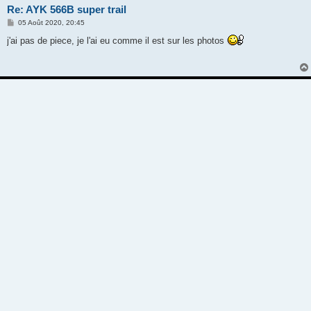
Re: AYK 566B super trail
M
05 Août 2020, 20:45
e
s
j'ai pas de piece, je l'ai eu comme il est sur les photos
s
a
g
e