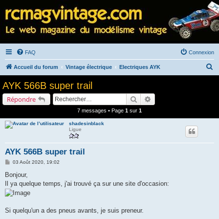
FAQ
Connexion
R
Accueil du forum
Vintage électrique
Electriques AYK
e
AYK 566B super trail
c
Rechercher
Recherche avancée
Répondre
h
7 messages • Page
1
sur
1
e
shadesinblack
r
Ligue
c
h
AYK 566B super trail
e
M
03 Août 2020, 19:02
e
r
s
Bonjour,
s
Il ya quelque temps, j'ai trouvé ça sur une site d'occasion:
a
g
e
Si quelqu'un a des pneus avants, je suis preneur.