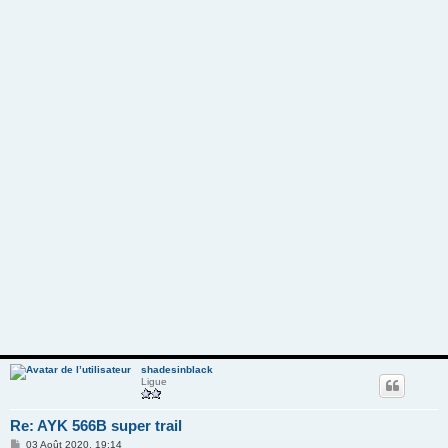
shadesinblack
Ligue
Re: AYK 566B super trail
M
03 Août 2020, 19:14