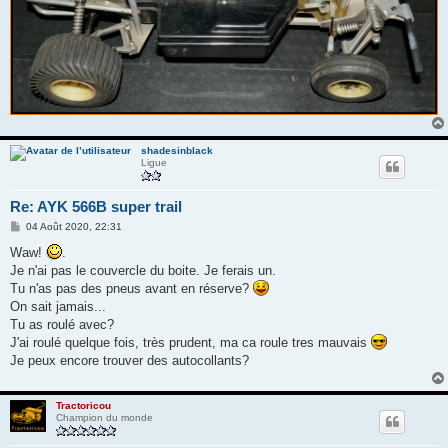
shadesinblack
Ligue
Re: AYK 566B super trail
M
04 Août 2020, 22:31
e
s
Waw!
.
s
Je n'ai pas le couvercle du boite. Je ferais un.
a
g
Tu n'as pas des pneus avant en réserve?
e
On sait jamais...
Tu as roulé avec?
J'ai roulé quelque fois, très prudent, ma ca roule tres mauvais
Je peux encore trouver des autocollants?
Tractoricou
Champion du monde