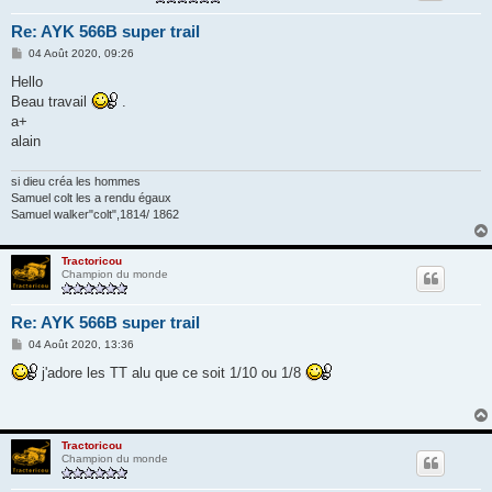
Re: AYK 566B super trail
M
04 Août 2020, 09:26
e
s
Hello
s
Beau travail
.
a
g
a+
e
alain
si dieu créa les hommes
Samuel colt les a rendu égaux
Samuel walker"colt",1814/ 1862
Tractoricou
Champion du monde
Re: AYK 566B super trail
M
04 Août 2020, 13:36
e
s
j'adore les TT alu que ce soit 1/10 ou 1/8
s
a
g
e
Tractoricou
Champion du monde