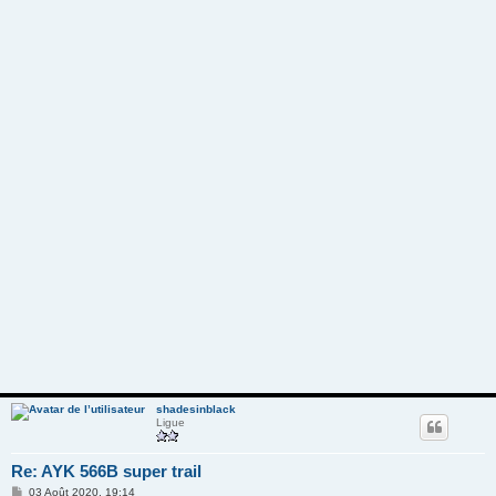
shadesinblack
Ligue
Re: AYK 566B super trail
M
03 Août 2020, 19:14