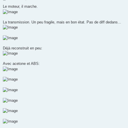
e
s
Le moteur, il marche.
s
a
g
e
La transmission. Un peu fragile, mais en bon état. Pas de diff dedans...
Déjà reconstruit en peu:
Avec acetone et ABS: