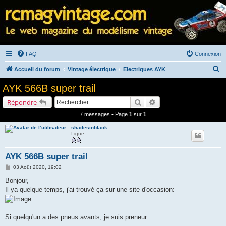
FAQ
Connexion
R
Accueil du forum
Vintage électrique
Electriques AYK
e
AYK 566B super trail
c
Rechercher
Recherche avancée
Répondre
h
7 messages • Page
1
sur
1
e
shadesinblack
r
Ligue
c
h
AYK 566B super trail
e
M
03 Août 2020, 19:02
e
r
s
Bonjour,
s
Il ya quelque temps, j'ai trouvé ça sur une site d'occasion:
a
g
e
Si quelqu'un a des pneus avants, je suis preneur.