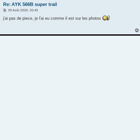
Re: AYK 566B super trail
M
05 Août 2020, 20:45
e
s
j'ai pas de piece, je l'ai eu comme il est sur les photos
s
a
g
e