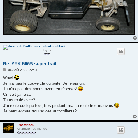
shadesinblack
Ligue
Re: AYK 566B super trail
M
04 Août 2020, 22:31
e
s
Waw!
.
s
Je n'ai pas le couvercle du boite. Je ferais un.
a
g
Tu n'as pas des pneus avant en réserve?
e
On sait jamais...
Tu as roulé avec?
J'ai roulé quelque fois, très prudent, ma ca roule tres mauvais
Je peux encore trouver des autocollants?
Tractoricou
Champion du monde