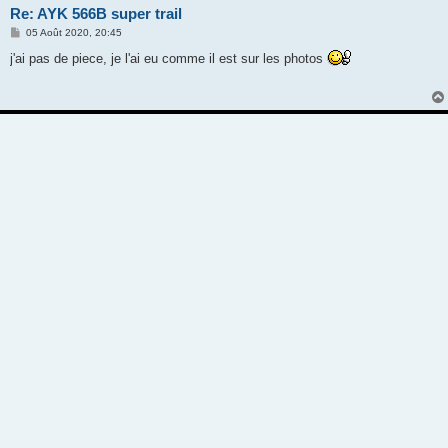
Re: AYK 566B super trail
M
05 Août 2020, 20:45
e
s
j'ai pas de piece, je l'ai eu comme il est sur les photos
s
a
g
e