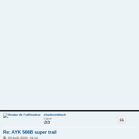
shadesinblack
Ligue
Re: AYK 566B super trail
M
03 Août 2020, 19:14