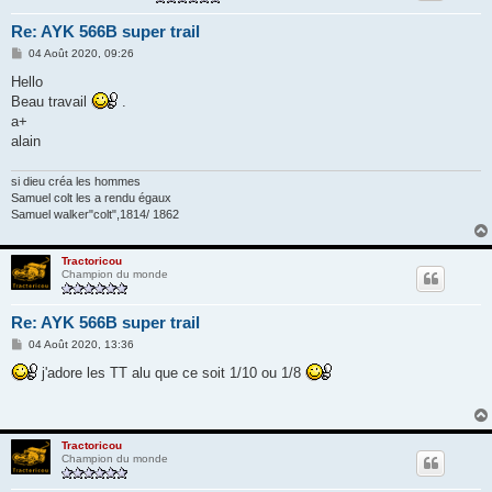
Re: AYK 566B super trail
M
04 Août 2020, 09:26
e
s
Hello
s
Beau travail
.
a
g
a+
e
alain
si dieu créa les hommes
Samuel colt les a rendu égaux
Samuel walker"colt",1814/ 1862
Tractoricou
Champion du monde
Re: AYK 566B super trail
M
04 Août 2020, 13:36
e
s
j'adore les TT alu que ce soit 1/10 ou 1/8
s
a
g
e
Tractoricou
Champion du monde