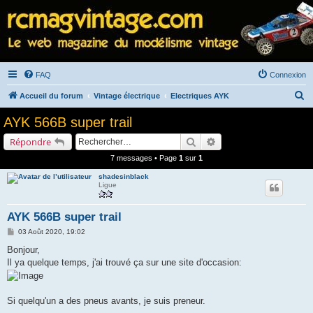
FAQ
Connexion
R
Accueil du forum
Vintage électrique
Electriques AYK
e
AYK 566B super trail
c
Rechercher
Recherche avancée
Répondre
h
7 messages • Page
1
sur
1
e
shadesinblack
r
Ligue
c
h
AYK 566B super trail
e
M
03 Août 2020, 19:02
e
r
s
Bonjour,
s
Il ya quelque temps, j'ai trouvé ça sur une site d'occasion:
a
g
e
Si quelqu'un a des pneus avants, je suis preneur.