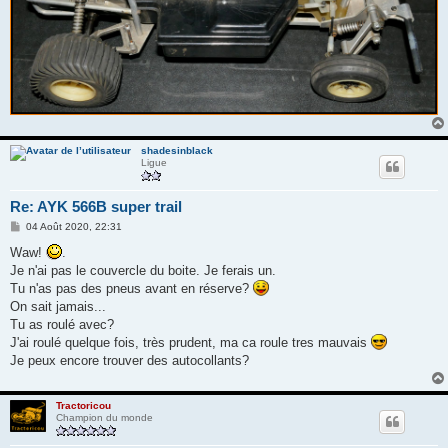
shadesinblack
Ligue
Re: AYK 566B super trail
M
04 Août 2020, 22:31
e
s
Waw!
.
s
Je n'ai pas le couvercle du boite. Je ferais un.
a
g
Tu n'as pas des pneus avant en réserve?
e
On sait jamais...
Tu as roulé avec?
J'ai roulé quelque fois, très prudent, ma ca roule tres mauvais
Je peux encore trouver des autocollants?
Tractoricou
Champion du monde