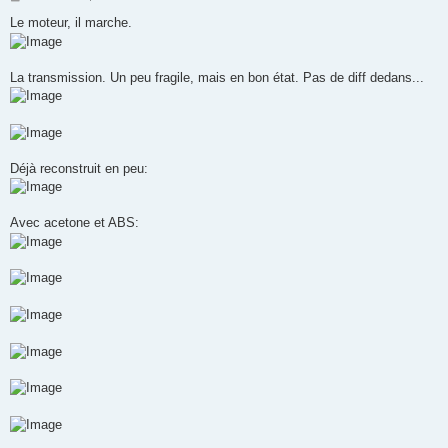
e
s
Le moteur, il marche.
s
a
g
e
La transmission. Un peu fragile, mais en bon état. Pas de diff dedans...
Déjà reconstruit en peu:
Avec acetone et ABS: